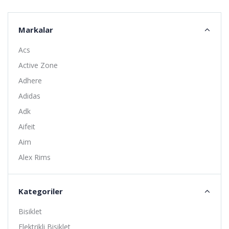
Markalar
Acs
Active Zone
Adhere
Adidas
Adk
Aifeit
Aim
Alex Rims
Alhonga
Alligator
Kategoriler
Altıs
Bisiklet
Amoeba
Elektrikli Bisiklet