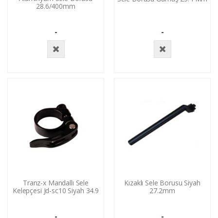
28.6/400mm
-
-
Stokta
Stokta
Yok
Yok
Tranz-x Mandallı Sele
Kızaklı Sele Borusu Siyah
Kelepçesi Jd-sc10 Siyah 34.9
27.2mm
-
-