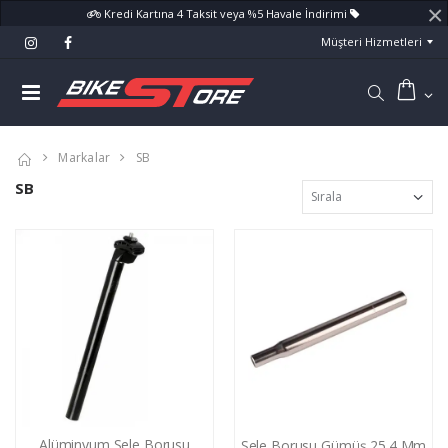
×
Kredi Kartına 4 Taksit veya %5 Havale İndirimi
Müşteri Hizmetleri
Markalar
SB
SB
Alüminyum Sele Borusu
Sele Borusu Gümüş 25.4 Mm