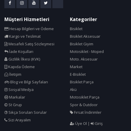
Corelli
Cosfer
Müşteri Hizmetleri
Kategoriler
Crops
Hesap Bilgileri ve Ödeme
Bisiklet
Cst
Kargo ve Teslimat
Bisiklet Aksesuar
Cube Bikes
Mesafeli Satış Sözleşmesi
Bisiklet Giyim
Dacron
İade Koşulları
Motosiklet - Moped
Dahon
Gizlilik İlkesi (KVK)
Moto. Aksesuar
Deda
Kapıda Ödeme
Market
İletişim
E-Bisiklet
Deeppower
Blog ve Bilgi Sayfaları
Bisiklet Parça
Delta
Sosyal Medya
Akü
Dok Sport Sense
Markalar
Motosiklet Parça
Dsi
St Grup
Spor & Outdoor
DT
Sıkça Sorulan Sorular
Fırsat İndirimler
DT Swiss
Sizi Arayalım
Üye Ol
|
Giriş
Dyablex