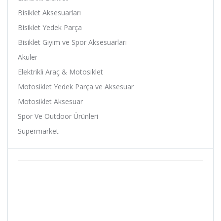
Anlas
Bisiklet Aksesuarları
Ardito
Bisiklet Yedek Parça
Arısun
Bisiklet Giyim ve Spor Aksesuarları
Asistan
Aküler
Assize
Elektrikli Araç & Motosiklet
ATA
Motosiklet Yedek Parça ve Aksesuar
Avessa
Motosiklet Aksesuar
B-Soul
Spor Ve Outdoor Ürünleri
Baby Hope
Süpermarket
Baradine
Belderia
Bell
Bellelli
Benelli
Bianchi