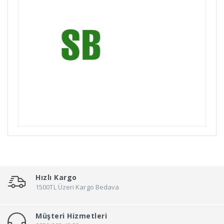
Bike Hand
Billas
Bioefes
Biologic
Bisan
Bitex
Black Cat
Bmx
Bn'B Rack
Bobike
Bontrager
Bottecchia
Hızlı Kargo
Brakco
1500TL Üzeri Kargo Bedava
Brand
Müşteri Hizmetleri
Brooks