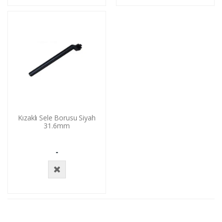
Yok
Yok
Kızaklı Sele Borusu Siyah
31.6mm
-
Stokta
Yok