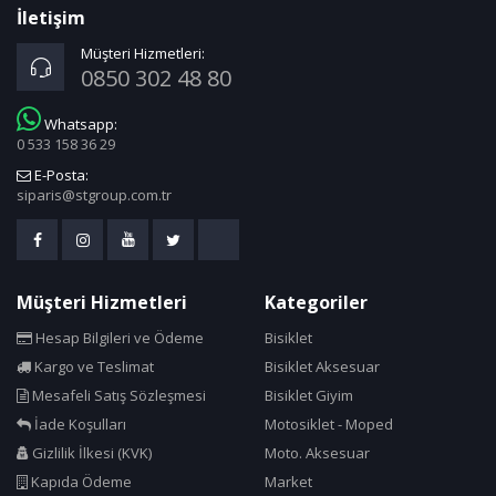
Carrera
İletişim
Cateye
Müşteri Hizmetleri:
0850 302 48 80
Claud Butler
Cn Spoke
Whatsapp:
0 533 158 36 29
Cold Patch
E-Posta:
Compass
siparis@stgroup.com.tr
Continental
Corelli
Cosfer
Müşteri Hizmetleri
Kategoriler
Crops
Hesap Bilgileri ve Ödeme
Bisiklet
Cst
Kargo ve Teslimat
Bisiklet Aksesuar
Cube Bikes
Mesafeli Satış Sözleşmesi
Bisiklet Giyim
Dacron
İade Koşulları
Motosiklet - Moped
Dahon
Gizlilik İlkesi (KVK)
Moto. Aksesuar
Deda
Kapıda Ödeme
Market