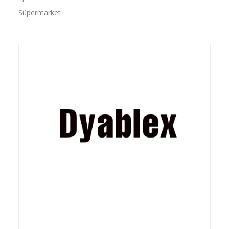
Baby Hope
Süpermarket
Baradine
Belderia
Bell
Bellelli
Benelli
Bianchi
Bike Hand
Billas
Bioefes
Biologic
Bisan
Bitex
Black Cat
Bmx