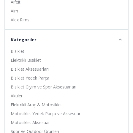
Aifeit
Aim
Alex Rims
Alhonga
Alligator
Kategoriler
Altıs
Bisiklet
Amoeba
Elektrikli Bisiklet
Anlas
Bisiklet Aksesuarları
Ardito
Bisiklet Yedek Parça
Arısun
Bisiklet Giyim ve Spor Aksesuarları
Asistan
Aküler
Assize
Elektrikli Araç & Motosiklet
ATA
Motosiklet Yedek Parça ve Aksesuar
Avessa
Motosiklet Aksesuar
B-Soul
Spor Ve Outdoor Ürünleri