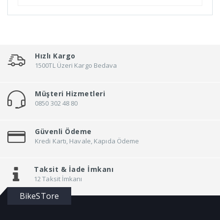
Bn'B Rack
Bobike
Bontrager
Bottecchia
Hızlı Kargo
Brakco
1500TL Üzeri Kargo Bedava
Brand
Müşteri Hizmetleri
Brooks
0850 302 48 80
Broster
Bsk
Güvenli Ödeme
BSxc
Kredi Kartı, Havale, Kapıda Ödeme
Büchel
Buzz Rack
Taksit &
İade İmkanı
12 Taksit İmkanı
BYTE
BikeSTore
Canello
Carraro