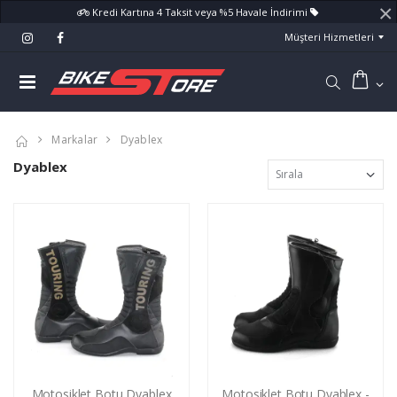
×
Kredi Kartına 4 Taksit veya %5 Havale İndirimi
Müşteri Hizmetleri
Markalar
Dyablex
Dyablex
Motosiklet Botu Dyablex
Motosiklet Botu Dyablex -