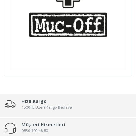
Billas
Bioefes
Biologic
Bisan
Bitex
Black Cat
Bmx
Bn'B Rack
Bobike
Bontrager
Bottecchia
Hızlı Kargo
Brakco
1500TL Üzeri Kargo Bedava
Brand
Müşteri Hizmetleri
Brooks
0850 302 48 80
Broster