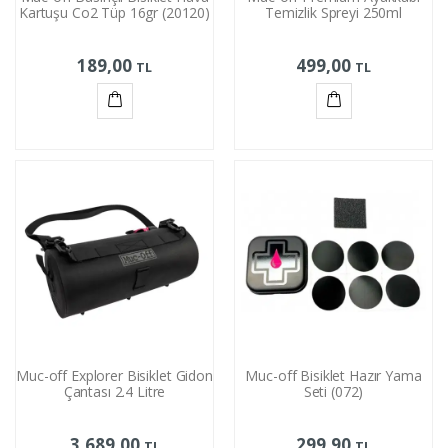
Kartuşu Co2 Tüp 16gr (20120)
Temizlik Spreyi 250ml
189,00
499,00
TL
TL
Sepete
Sepete
Ekle
Ekle
Muc-off Explorer Bisiklet Gidon
Muc-off Bisiklet Hazır Yama
Çantası 2.4 Litre
Seti (072)
3.689,00
299,90
TL
TL