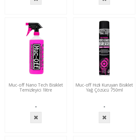
Stokta
Stokta
Yok
Yok
Muc-off Nano Tech Bisiklet
Muc-off Hızlı Kuruyan Bisiklet
Temizleyici 1litre
Yağ Çözücü 750ml
-
-
Stokta
Stokta
Yok
Yok