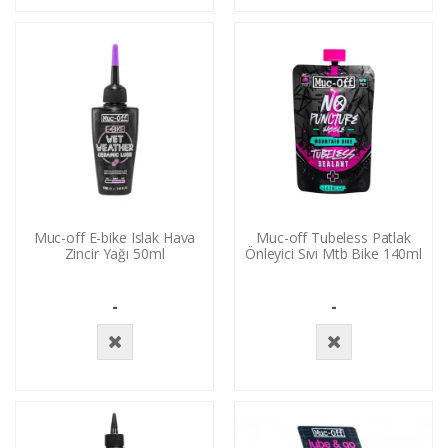
Ekle
Yok
Muc-off E-bike Islak Hava
Muc-off Tubeless Patlak
Zincir Yağı 50ml
Önleyici Sıvı Mtb Bike 140ml
-
-
Stokta
Stokta
Yok
Yok