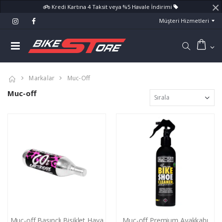
×
Kredi Kartına 4 Taksit veya %5 Havale İndirimi
Müşteri Hizmetleri
Markalar
Muc-Off
Muc-off
Muc-off Basınçlı Bisiklet Hava
Muc-off Premium Ayakkabı