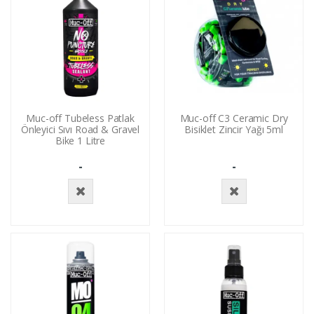
Muc-off Tubeless Patlak
Muc-off C3 Ceramic Dry
Önleyici Sıvı Road & Gravel
Bisiklet Zincir Yağı 5ml
Bike 1 Litre
-
-
Stokta
Stokta
Yok
Yok