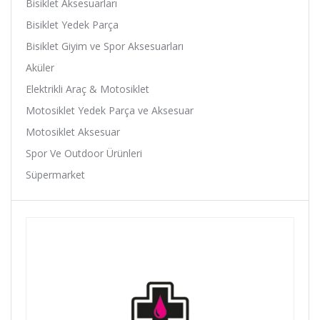
Bisiklet Aksesuarları
Ardito
Bisiklet Yedek Parça
Arısun
Bisiklet Giyim ve Spor Aksesuarları
Asistan
Aküler
Assize
Elektrikli Araç & Motosiklet
ATA
Motosiklet Yedek Parça ve Aksesuar
Avessa
Motosiklet Aksesuar
B-Soul
Spor Ve Outdoor Ürünleri
Baby Hope
Süpermarket
Baradine
Belderia
Bell
Bellelli
Benelli
Bianchi
Bike Hand