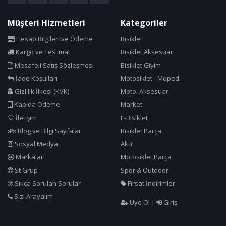
Cosfer
Müşteri Hizmetleri
Kategoriler
Crops
Hesap Bilgileri ve Ödeme
Bisiklet
Cst
Kargo ve Teslimat
Bisiklet Aksesuar
Cube Bikes
Mesafeli Satış Sözleşmesi
Bisiklet Giyim
Dacron
İade Koşulları
Motosiklet - Moped
Dahon
Gizlilik İlkesi (KVK)
Moto. Aksesuar
Deda
Kapıda Ödeme
Market
İletişim
E-Bisiklet
Deeppower
Blog ve Bilgi Sayfaları
Bisiklet Parça
Delta
Sosyal Medya
Akü
Dok Sport Sense
Markalar
Motosiklet Parça
Dsi
St Grup
Spor & Outdoor
DT
Sıkça Sorulan Sorular
Fırsat İndirimler
DT Swiss
Sizi Arayalım
Üye Ol
|
Giriş
Dyablex
Easton