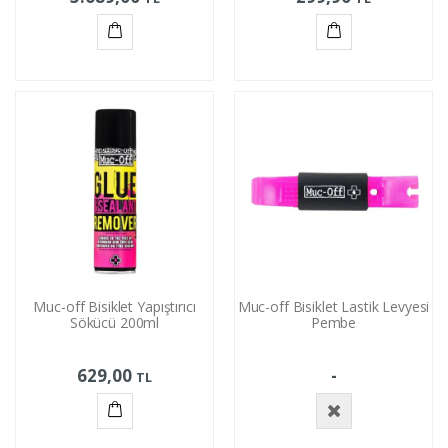
Sepete
Sepete
Ekle
Ekle
Muc-off Bisiklet Yapıştırıcı
Muc-off Bisiklet Lastik Levyesi
Sökücü 200ml
Pembe
629,00
-
TL
Sepete
Stokta