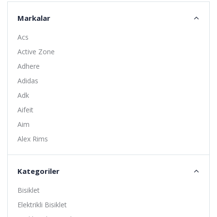
Markalar
Acs
Active Zone
Adhere
Adidas
Adk
Aifeit
Aim
Alex Rims
Alhonga
Alligator
Kategoriler
Altıs
Bisiklet
Amoeba
Elektrikli Bisiklet
Anlas