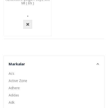
Ml ( 6'lı )
-
Stokta
Yok
Markalar
Acs
Active Zone
Adhere
Adidas
Adk