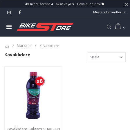
×
Kredi Kartına 4 Taksit veya %5 Havale İndirimi
Müşteri Hizmetleri
Markalar
Kavaklıdere
Kavaklıdere
Kavaklıdere Şalgam Suyu 300