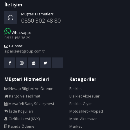
Carrera
İletişim
Cateye
Müşteri Hizmetleri:
0850 302 48 80
Claud Butler
Cn Spoke
Whatsapp:
0 533 158 36 29
Cold Patch
E-Posta:
Compass
siparis@stgroup.com.tr
Continental
Corelli
Cosfer
Müşteri Hizmetleri
Kategoriler
Crops
Hesap Bilgileri ve Ödeme
Bisiklet
Cst
Kargo ve Teslimat
Bisiklet Aksesuar
Cube Bikes
Mesafeli Satış Sözleşmesi
Bisiklet Giyim
Dacron
İade Koşulları
Motosiklet - Moped
Dahon
Gizlilik İlkesi (KVK)
Moto. Aksesuar
Deda
Kapıda Ödeme
Market