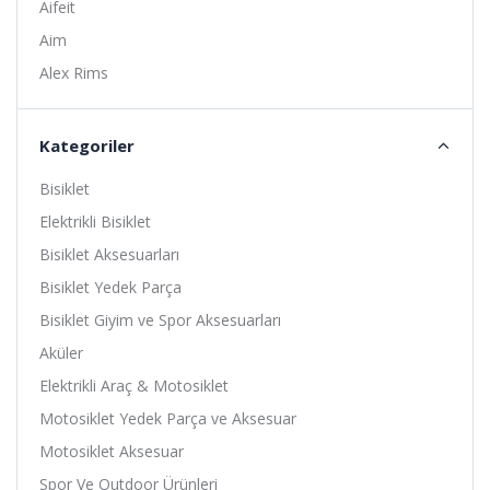
Aifeit
Aim
Alex Rims
Alhonga
Alligator
Kategoriler
Altıs
Bisiklet
Amoeba
Elektrikli Bisiklet
Anlas
Bisiklet Aksesuarları
Ardito
Bisiklet Yedek Parça
Arısun
Bisiklet Giyim ve Spor Aksesuarları
Asistan
Aküler
Assize
Elektrikli Araç & Motosiklet
ATA
Motosiklet Yedek Parça ve Aksesuar
Avessa
Motosiklet Aksesuar
B-Soul
Spor Ve Outdoor Ürünleri