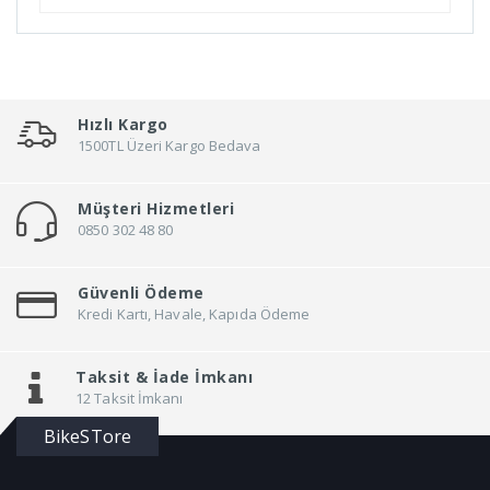
Bn'B Rack
Bobike
Bontrager
Bottecchia
Hızlı Kargo
Brakco
1500TL Üzeri Kargo Bedava
Brand
Müşteri Hizmetleri
Brooks
0850 302 48 80
Broster
Bsk
Güvenli Ödeme
BSxc
Kredi Kartı, Havale, Kapıda Ödeme
Büchel
Buzz Rack
Taksit &
İade İmkanı
12 Taksit İmkanı
BYTE
BikeSTore
Canello
Carraro