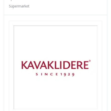
Baby Hope
Süpermarket
Baradine
Belderia
Bell
Bellelli
Benelli
Bianchi
Bike Hand
Billas
Bioefes
Biologic
Bisan
Bitex
Black Cat
Bmx