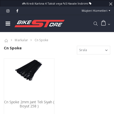
×
Kredi Kartına 4 Taksit veya %5 Havale İndirimi
Müşteri Hizmetleri
Markalar
Cn Spoke
Cn Spoke
Cn Spoke 2mm Jant Teli Siyah (
Boyut 258 )