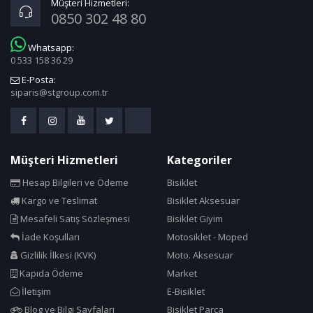
Müşteri Hizmetleri:
0850 302 48 80
Claud Butler
Cn Spoke
Whatsapp:
0 533 158 36 29
Cold Patch
E-Posta:
Compass
siparis@stgroup.com.tr
Continental
Corelli
Cosfer
Müşteri Hizmetleri
Kategoriler
Crops
Hesap Bilgileri ve Ödeme
Bisiklet
Cst
Kargo ve Teslimat
Bisiklet Aksesuar
Cube Bikes
Mesafeli Satış Sözleşmesi
Bisiklet Giyim
Dacron
İade Koşulları
Motosiklet - Moped
Dahon
Gizlilik İlkesi (KVK)
Moto. Aksesuar
Deda
Kapıda Ödeme
Market
İletişim
E-Bisiklet
Deeppower
Blog ve Bilgi Sayfaları
Bisiklet Parça