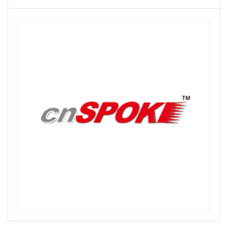
Belderia
Bell
Bellelli
Benelli
Bianchi
Bike Hand
Billas
Bioefes
Biologic
Bisan
Bitex
Black Cat
Bmx
Bn'B Rack
Bobike