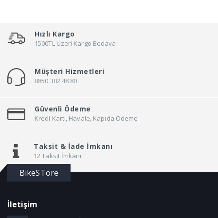
Bontrager
Bottecchia
Hızlı Kargo
Brakco
1500TL Üzeri Kargo Bedava
Brand
Müşteri Hizmetleri
Brooks
0850 302 48 80
Broster
Bsk
Güvenli Ödeme
BSxc
Kredi Kartı, Havale, Kapıda Ödeme
Büchel
Buzz Rack
Taksit &
İade İmkanı
12 Taksit İmkanı
BYTE
BikeSTore
Canello
Carraro
Carrera
İletişim
Cateye