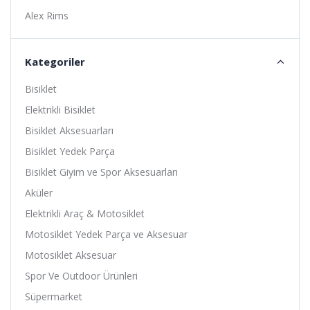
Alex Rims
Alhonga
Alligator
Kategoriler
Altıs
Bisiklet
Amoeba
Elektrikli Bisiklet
Anlas
Bisiklet Aksesuarları
Ardito
Bisiklet Yedek Parça
Arısun
Bisiklet Giyim ve Spor Aksesuarları
Asistan
Aküler
Assize
Elektrikli Araç & Motosiklet
ATA
Motosiklet Yedek Parça ve Aksesuar
Avessa
Motosiklet Aksesuar
B-Soul
Spor Ve Outdoor Ürünleri
Baby Hope
Süpermarket
Baradine