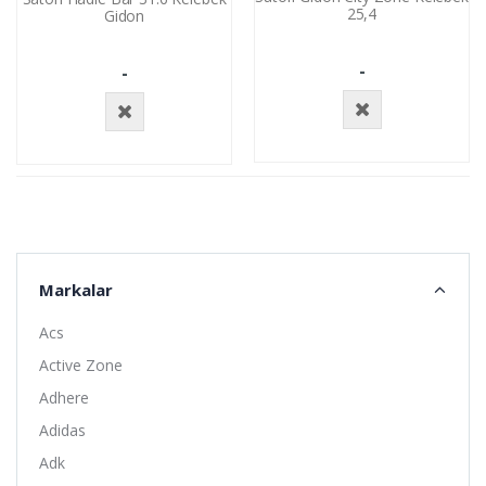
25,4
Gidon
-
-
Stokta
Stokta
Yok
Yok
Markalar
Acs
Active Zone
Adhere
Adidas
Adk