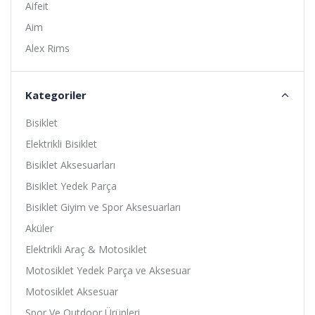
Aifeit
Aim
Alex Rims
Alhonga
Alligator
Kategoriler
Altıs
Bisiklet
Amoeba
Elektrikli Bisiklet
Anlas
Bisiklet Aksesuarları
Ardito
Bisiklet Yedek Parça
Arısun
Bisiklet Giyim ve Spor Aksesuarları
Asistan
Aküler
Assize
Elektrikli Araç & Motosiklet
ATA
Motosiklet Yedek Parça ve Aksesuar
Avessa
Motosiklet Aksesuar
B-Soul
Spor Ve Outdoor Ürünleri