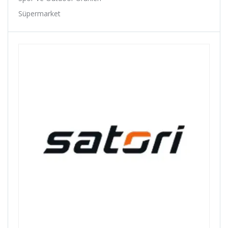
Baby Hope
Süpermarket
Baradine
Belderia
Bell
Bellelli
Benelli
Bianchi
Bike Hand
Billas
Bioefes
Biologic
Bisan
Bitex
Black Cat
Bmx