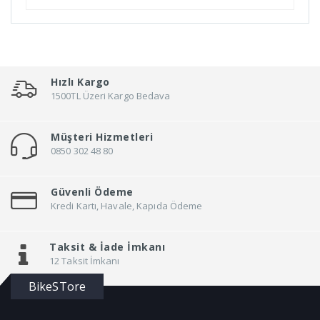
Bn'B Rack
Bobike
Bontrager
Bottecchia
Hızlı Kargo
Brakco
1500TL Üzeri Kargo Bedava
Brand
Müşteri Hizmetleri
Brooks
0850 302 48 80
Broster
Bsk
Güvenli Ödeme
BSxc
Kredi Kartı, Havale, Kapıda Ödeme
Büchel
Buzz Rack
Taksit &
İade İmkanı
12 Taksit İmkanı
BYTE
BikeSTore
Canello
Carraro