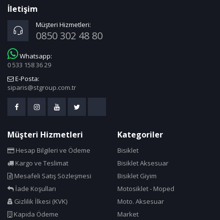
Carrera
İletişim
Cateye
Müşteri Hizmetleri:
0850 302 48 80
Claud Butler
Cn Spoke
Whatsapp:
0 533 158 36 29
Cold Patch
E-Posta:
Compass
siparis@stgroup.com.tr
Continental
Corelli
Cosfer
Müşteri Hizmetleri
Kategoriler
Crops
Hesap Bilgileri ve Ödeme
Bisiklet
Cst
Kargo ve Teslimat
Bisiklet Aksesuar
Cube Bikes
Mesafeli Satış Sözleşmesi
Bisiklet Giyim
Dacron
İade Koşulları
Motosiklet - Moped
Dahon
Gizlilik İlkesi (KVK)
Moto. Aksesuar
Deda
Kapıda Ödeme
Market