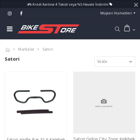
×
Kredi Kartına 4 Taksit veya %5 Havale İndirimi
Müşteri Hizmetleri
Markalar
Satori
Satori
Satori Gıdon City Zone Kelebek
Satori Hadle Bar 31.6 Kelebek