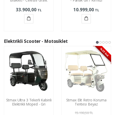
Bisikleti - Celeste Grafit
- Parlak Gri / Kırmızı
33.900,00
10.999,00
TL
TL
Sepete
Sepete
Ekle
Ekle
Elektrikli Scooter - Motosiklet
%35 İnd.
Stmax Ultra 3 Tekerli Kabinli
Stmax Elit Retro Koruma
Elektrikli Moped - Gri
Tentesi Beyaz
15.190,50
TL