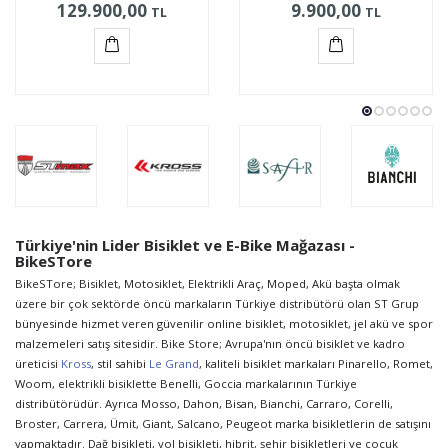
129.900,00
9.900,00
TL
TL
Sepete
Sepete
Ekle
Ekle
Türkiye'nin Lider Bisiklet ve E-Bike Mağazası -
BikeSTore
BikeSTore; Bisiklet, Motosiklet, Elektrikli Araç, Moped, Akü başta olmak
üzere bir çok sektörde öncü markaların Türkiye distribütörü olan ST Grup
bünyesinde hizmet veren güvenilir online bisiklet, motosiklet, jel akü ve spor
malzemeleri satış sitesidir. Bike Store; Avrupa'nın öncü bisiklet ve kadro
üreticisi
Kross
, stil sahibi
Le Grand
, kaliteli bisiklet markaları Pinarello, Romet,
Woom, elektrikli bisiklette Benelli, Goccia markalarının Türkiye
distribütörüdür. Ayrıca Mosso, Dahon, Bisan, Bianchi, Carraro, Corelli,
Broster, Carrera, Ümit, Giant, Salcano, Peugeot marka bisikletlerin de satışını
yapmaktadır. Dağ bisikleti, yol bisikleti, hibrit, şehir bisikletleri ve çocuk