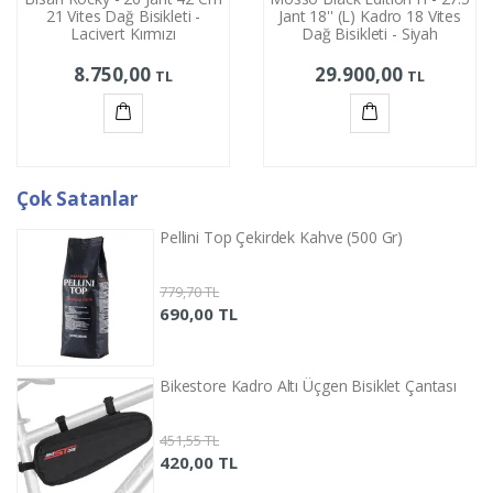
21 Vites Dağ Bisikleti -
Jant 18'' (L) Kadro 18 Vites
Lacivert Kırmızı
Dağ Bisikleti - Siyah
8.750,00
29.900,00
TL
TL
Sepete
Sepete
Ekle
Ekle
Çok Satanlar
Pellini Top Çekirdek Kahve (500 Gr)
779,70 TL
690,00 TL
Bikestore Kadro Altı Üçgen Bisiklet Çantası
451,55 TL
420,00 TL