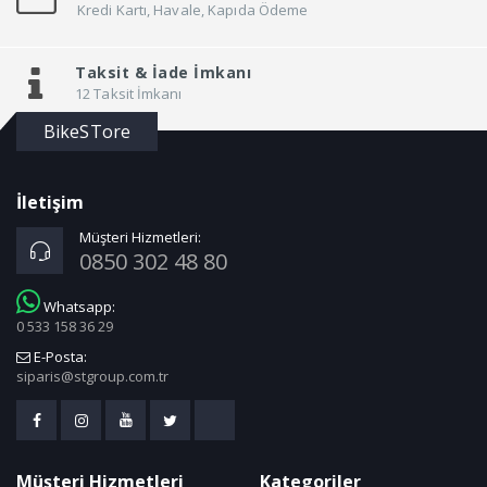
Kredi Kartı, Havale, Kapıda Ödeme
Taksit &
İade İmkanı
12 Taksit İmkanı
BikeSTore
İletişim
Müşteri Hizmetleri:
0850 302 48 80
Whatsapp:
0 533 158 36 29
E-Posta:
siparis@stgroup.com.tr
Müşteri Hizmetleri
Kategoriler