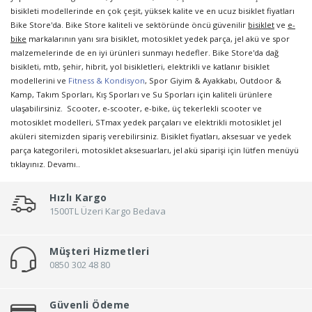
bisikleti modellerinde en çok çeşit, yüksek kalite ve en ucuz bisiklet fiyatları
Bike Store'da. Bike Store kaliteli ve sektöründe öncü güvenilir
bisiklet
ve
e-
bike
markalarının yanı sıra bisiklet, motosiklet yedek parça, jel akü ve spor
malzemelerinde de en iyi ürünleri sunmayı hedefler. Bike Store'da dağ
bisikleti, mtb, şehir, hibrit, yol bisikletleri, elektrikli ve katlanır bisiklet
modellerini ve
Fitness & Kondisyon
, Spor Giyim & Ayakkabı, Outdoor &
Kamp, Takım Sporları, Kış Sporları ve Su Sporları için kaliteli ürünlere
ulaşabilirsiniz. Scooter, e-scooter, e-bike, üç tekerlekli scooter ve
motosiklet modelleri, STmax yedek parçaları ve elektrikli motosiklet jel
aküleri sitemizden sipariş verebilirsiniz. Bisiklet fiyatları, aksesuar ve yedek
parça kategorileri, motosiklet aksesuarları, jel akü siparişi için lütfen menüyü
tıklayınız.
Devamı..
Hızlı Kargo
1500TL Üzeri Kargo Bedava
Müşteri Hizmetleri
0850 302 48 80
Güvenli Ödeme