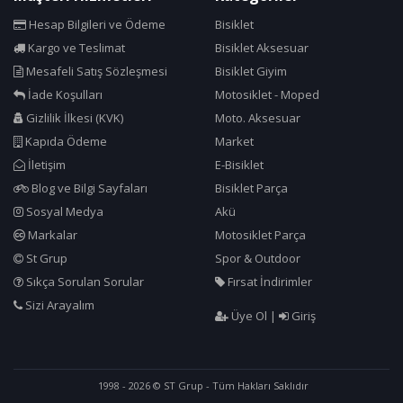
Hesap Bilgileri ve Ödeme
Bisiklet
Kargo ve Teslimat
Bisiklet Aksesuar
Mesafeli Satış Sözleşmesi
Bisiklet Giyim
İade Koşulları
Motosiklet - Moped
Gizlilik İlkesi (KVK)
Moto. Aksesuar
Kapıda Ödeme
Market
İletişim
E-Bisiklet
Blog ve Bilgi Sayfaları
Bisiklet Parça
Sosyal Medya
Akü
Markalar
Motosiklet Parça
St Grup
Spor & Outdoor
Sıkça Sorulan Sorular
Fırsat İndirimler
Sizi Arayalım
Üye Ol
|
Giriş
1998 - 2026 © ST Grup - Tüm Hakları Saklıdır