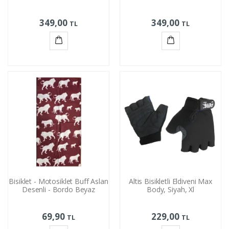
349,00
349,00
TL
TL
Sepete
Sepete
Ekle
Ekle
Bisiklet - Motosiklet Buff Aslan
Altis Bisikletli Eldiveni Max
Desenli - Bordo Beyaz
Body, Siyah, Xl
69,90
229,00
TL
TL