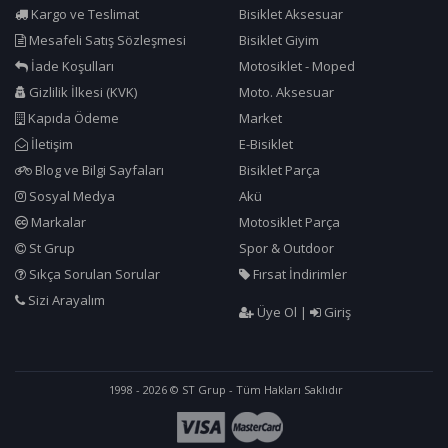
Kargo ve Teslimat
Bisiklet Aksesuar
Mesafeli Satış Sözleşmesi
Bisiklet Giyim
İade Koşulları
Motosiklet - Moped
Gizlilik İlkesi (KVK)
Moto. Aksesuar
Kapıda Ödeme
Market
İletişim
E-Bisiklet
Blog ve Bilgi Sayfaları
Bisiklet Parça
Sosyal Medya
Akü
Markalar
Motosiklet Parça
St Grup
Spor & Outdoor
Sıkça Sorulan Sorular
Fırsat İndirimler
Sizi Arayalım
Üye Ol
|
Giriş
1998 - 2026 © ST Grup - Tüm Hakları Saklıdır