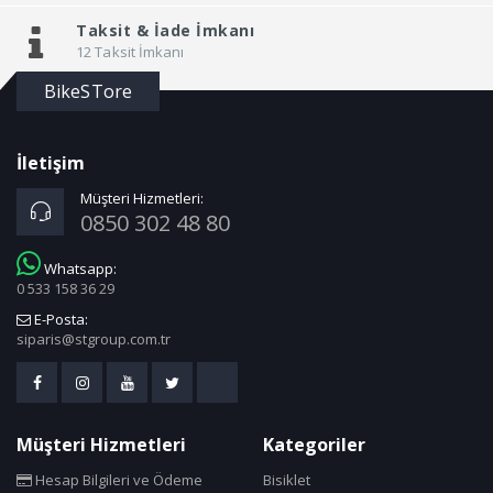
Taksit &
İade İmkanı
12 Taksit İmkanı
BikeSTore
İletişim
Müşteri Hizmetleri:
0850 302 48 80
Whatsapp:
0 533 158 36 29
E-Posta:
siparis@stgroup.com.tr
Müşteri Hizmetleri
Kategoriler
Hesap Bilgileri ve Ödeme
Bisiklet