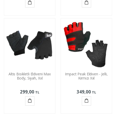
Sepete
Sepete
Ekle
Ekle
Altis Bisikletli Eldiveni Max
Impact Peak Eldiven - Jelli,
Body, Siyah, Xxl
Kırmızı Xxl
299,00
349,00
TL
TL
Sepete
Sepete