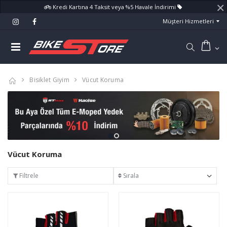
×
Kredi Kartına 4 Taksit veya %5 Havale İndirimi
Müşteri Hizmetleri
Bisiklet Giyim
Vücut Koruma
Vücut Koruma
Filtrele