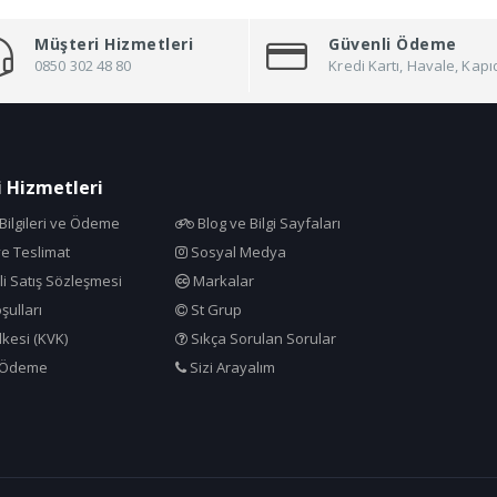
Müşteri Hizmetleri
Güvenli Ödeme
0850 302 48 80
Kredi Kartı, Havale, Ka
 Hizmetleri
ilgileri ve Ödeme
Blog ve Bilgi Sayfaları
e Teslimat
Sosyal Medya
i Satış Sözleşmesi
Markalar
şulları
St Grup
İlkesi (KVK)
Sıkça Sorulan Sorular
 Ödeme
Sizi Arayalım