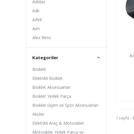
Adidas
Adk
Aifeit
Aim
Alex Rims
Alhonga
Ac
Alligator
Kategoriler
Altıs
Bisiklet
Amoeba
Elektrikli Bisiklet
Anlas
Bisiklet Aksesuarları
Ardito
Bisiklet Yedek Parça
Arısun
Bisiklet Giyim ve Spor Aksesuarları
Asistan
Aküler
1 sayfa - 
Assize
Elektrikli Araç & Motosiklet
ATA
Motosiklet Yedek Parça ve