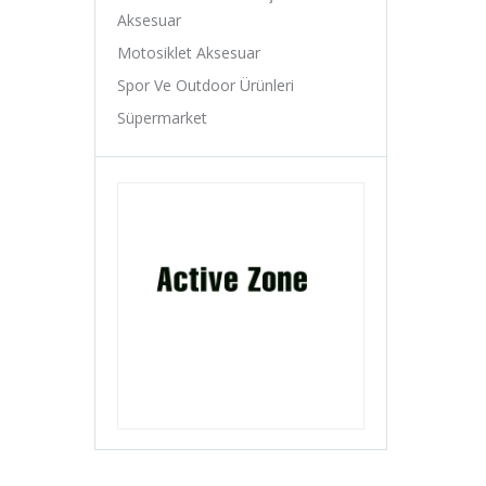
Avessa
Aksesuar
B-Soul
Motosiklet Aksesuar
Baby Hope
Spor Ve Outdoor Ürünleri
Baradine
Süpermarket
Belderia
Bell
Bellelli
Benelli
Bianchi
Bike Hand
Billas
Bioefes
Biologic
Bisan
Bitex