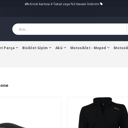
Kredi Kartına 4 Taksit veya %5 Havale İndirimi
et Parça
Bisiklet Giyim
Akü
Motosiklet - Moped
Motosik
Zone