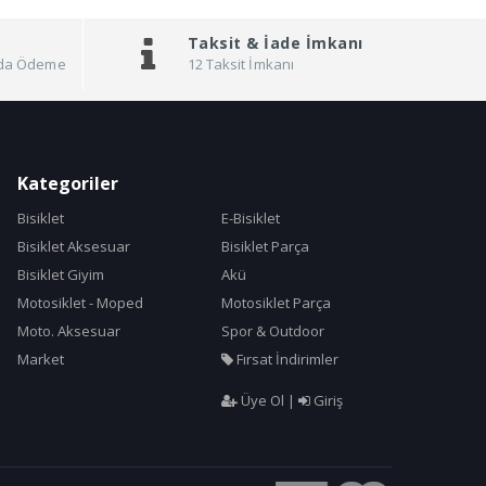
Taksit &
İade İmkanı
pıda Ödeme
12 Taksit İmkanı
Kategoriler
Bisiklet
E-Bisiklet
Bisiklet Aksesuar
Bisiklet Parça
Bisiklet Giyim
Akü
Motosiklet - Moped
Motosiklet Parça
Moto. Aksesuar
Spor & Outdoor
Market
Fırsat İndirimler
Üye Ol
|
Giriş