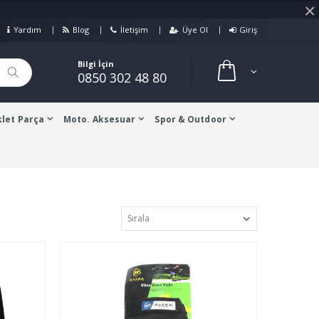
×
Yardım
Blog
İletişim
Üye Ol
Giriş
Bilgi İçin
0850 302 48 80
let Parça
Moto. Aksesuar
Spor & Outdoor