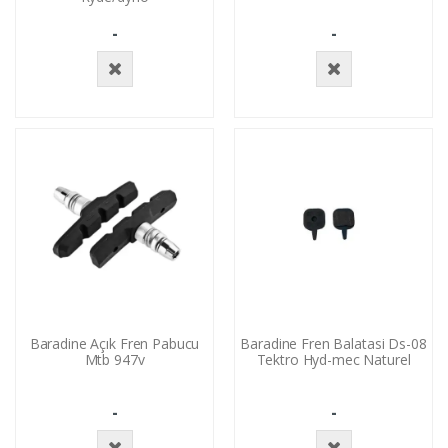
-
-
Stokta
Stokta
Yok
Yok
Baradine Açık Fren Pabucu
Baradine Fren Balatasi Ds-08
Mtb 947v
Tektro Hyd-mec Naturel
-
-