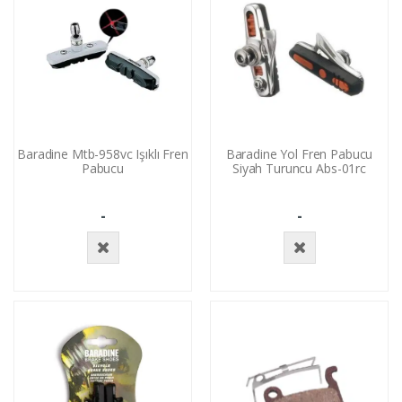
Baradine Mtb-958vc Işıklı Fren
Baradine Yol Fren Pabucu
Pabucu
Siyah Turuncu Abs-01rc
-
-
Stokta
Stokta
Yok
Yok