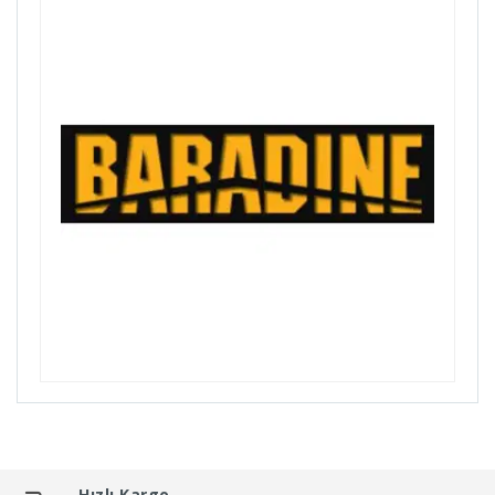
Bellelli
Benelli
Bianchi
Bike Hand
Billas
Bioefes
Biologic
Bisan
Bitex
Black Cat
Bmx
Bn'B Rack
Bobike
Bontrager
Bottecchia
Hızlı Kargo