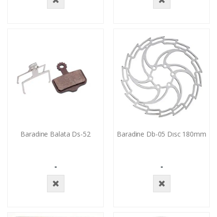
Stokta
Stokta
Yok
Yok
Baradine Balata Ds-52
Baradine Db-05 Dısc 180mm
-
-
Stokta
Stokta
Yok
Yok