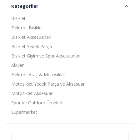
Alligator
Kategoriler
Altıs
Bisiklet
Amoeba
Elektrikli Bisiklet
Anlas
Bisiklet Aksesuarları
Ardito
Bisiklet Yedek Parça
Arısun
Bisiklet Giyim ve Spor Aksesuarları
Asistan
Aküler
Assize
Elektrikli Araç & Motosiklet
ATA
Motosiklet Yedek Parça ve Aksesuar
Avessa
Motosiklet Aksesuar
B-Soul
Spor Ve Outdoor Ürünleri
Baby Hope
Süpermarket
Baradine
Belderia
Bell