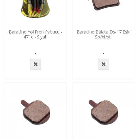
Baradine Yol Fren Pabucu -
Baradine Balata Ds-17 Eski
471c - Siyah
Slx/xt/xtr
-
-
Stokta
Stokta
Yok
Yok