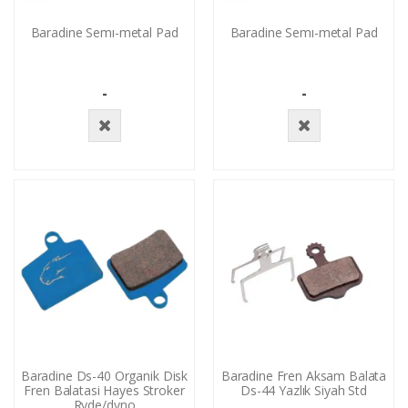
Baradine Semı-metal Pad
Baradine Semı-metal Pad
-
-
Stokta
Stokta
Yok
Yok
Baradine Ds-40 Organik Disk
Baradine Fren Aksam Balata
Fren Balatasi Hayes Stroker
Ds-44 Yazlık Siyah Std
Ryde/dyno