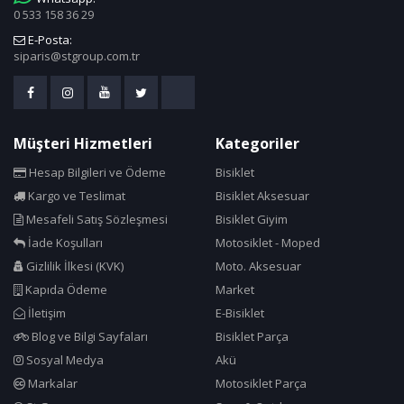
0 533 158 36 29
Cold Patch
E-Posta:
Compass
siparis@stgroup.com.tr
Continental
Corelli
Cosfer
Müşteri Hizmetleri
Kategoriler
Crops
Hesap Bilgileri ve Ödeme
Bisiklet
Cst
Kargo ve Teslimat
Bisiklet Aksesuar
Cube Bikes
Mesafeli Satış Sözleşmesi
Bisiklet Giyim
Dacron
İade Koşulları
Motosiklet - Moped
Dahon
Gizlilik İlkesi (KVK)
Moto. Aksesuar
Deda
Kapıda Ödeme
Market
İletişim
E-Bisiklet
Deeppower
Blog ve Bilgi Sayfaları
Bisiklet Parça
Delta
Sosyal Medya
Akü
Dok Sport Sense
Markalar
Motosiklet Parça
Dsi