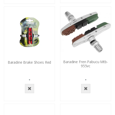
Yok
Ekle
Baradine Fren Pabucu Mtb-
Baradine Brake Shoes Red
955vc
-
-
Stokta
Stokta
Yok
Yok