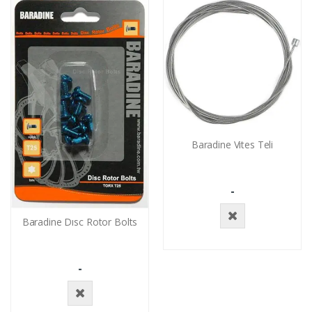
Baradine Vites Teli
-
Baradine Dısc Rotor Bolts
Stokta
Yok
-