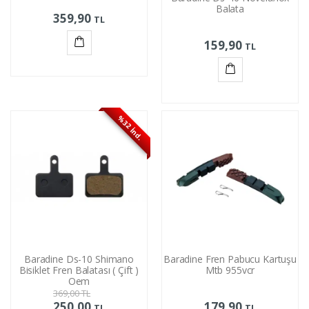
Balata
359,90
TL
159,90
TL
Sepete
Ekle
Sepete
Ekle
%32 İnd.
Baradine Ds-10 Shimano
Baradine Fren Pabucu Kartuşu
Bisiklet Fren Balatası ( Çift )
Mtb 955vcr
Oem
369,00
TL
250,00
179,90
TL
TL