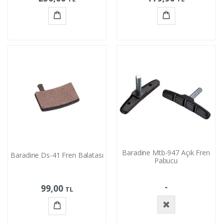
Sepete
Sepete
Ekle
Ekle
Baradine Mtb-947 Açık Fren
Baradine Ds-41 Fren Balatası
Pabucu
-
99,00
TL
Stokta
Sepete