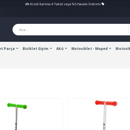
Kredi Kartına 4 Taksit veya %5 Havale İndirimi
et Parça
Bisiklet Giyim
Akü
Motosiklet - Moped
Motosik