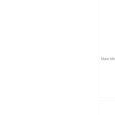
Evolite
Excelsior
eXXite
EZmtb
Falante
Familia
Fiero
Fizik
Maxi Mic
Flower
Fonte
Forte Gt
Freebelt
Furkan Toys
Gearoop
Geotech