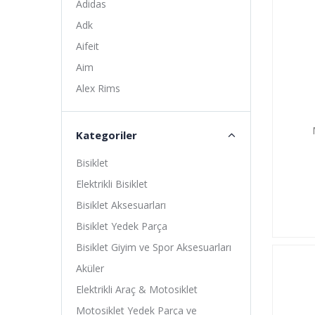
Adidas
Adk
Aifeit
Aim
Alex Rims
Alhonga
Alligator
Kategoriler
Altıs
Bisiklet
Amoeba
Elektrikli Bisiklet
Anlas
Bisiklet Aksesuarları
Ardito
Bisiklet Yedek Parça
Arısun
Bisiklet Giyim ve Spor Aksesuarları
Asistan
Aküler
Assize
Elektrikli Araç & Motosiklet
ATA
Motosiklet Yedek Parça ve