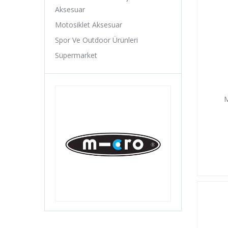
Avessa
Aksesuar
B-Soul
Motosiklet Aksesuar
Baby Hope
Spor Ve Outdoor Ürünleri
Baradine
Süpermarket
Belderia
Bell
Bellelli
M
Benelli
Bianchi
Bike Hand
Billas
Bioefes
Biologic
Bisan
Bitex