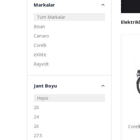
Markalar
Tüm Markalar
Elektrikl
Bisan
Carraro
Corelli
eXXite
Rayvolt
Jant Boyu
Hepsi
20
24
26
Corell
27.5