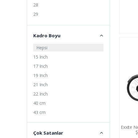
28
29
Kadro Boyu
Hepsi
15 Inch
17 Inch
19 Inch
21 Inch
22 Inch
40 cm
43 cm
47 cm
Exxite Ne
48 cm
Ş
Çok Satanlar