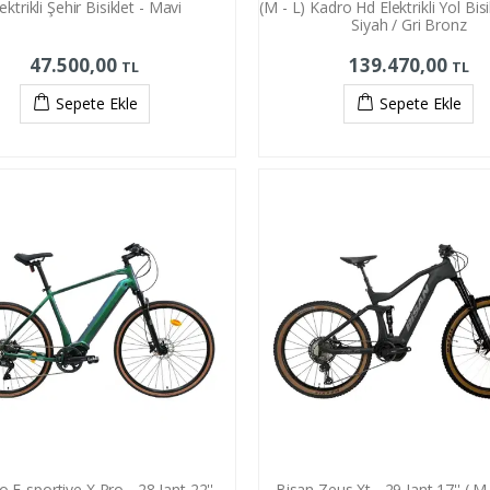
ektrikli Şehir Bisiklet - Mavi
(M - L) Kadro Hd Elektrikli Yol Bisi
Siyah / Gri Bronz
47.500,00
139.470,00
TL
TL
Sepete Ekle
Sepete Ekle
o E-sportive X Pro - 28 Jant 22''
Bisan Zeus Xt - 29 Jant 17'' ( M