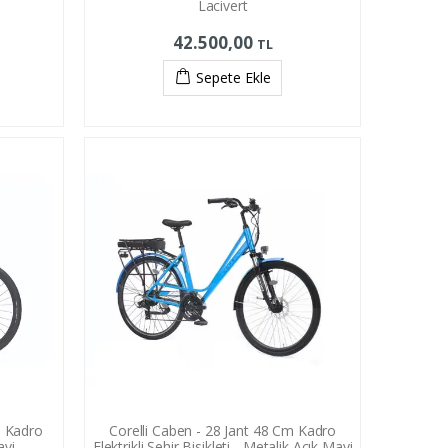
Lacivert
42.500,00
TL
Sepete Ekle
m Kadro
Corelli Caben - 28 Jant 48 Cm Kadro
avi
Elektrikli Şehir Bisikleti - Metalik Açık Mavi