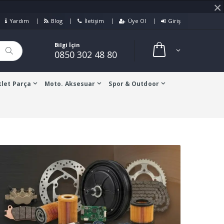
×
Yardım
Blog
İletişim
Üye Ol
Giriş
Bilgi İçin
0850 302 48 80
let Parça
Moto. Aksesuar
Spor & Outdoor