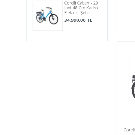
Corelli Caben - 28
Jant 48 Cm Kadro
Elektrikli Şehir
Bisikleti - Metalik
34.990,00 TL
Açık Mavi
Corell