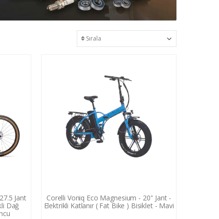
27.5 Jant
Corelli Voniq Eco Magnesium - 20'' Jant -
kli Dağ
Elektrikli Katlanır ( Fat Bike ) Bisiklet - Mavi
uncu