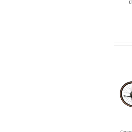
El
Carrar