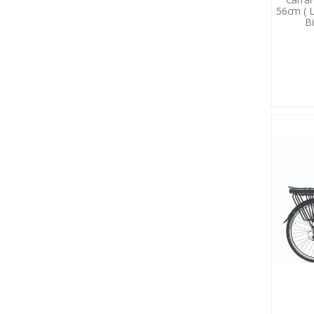
56cm ( L 
Bi