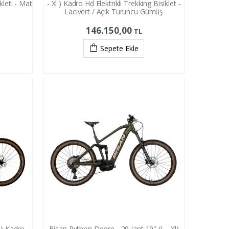
kleti - Mat
- Xl ) Kadro Hd Elektrikli Trekking Bisiklet -
Lacivert / Açık Turuncu Gümüş
146.150,00
TL
Sepete Ekle
 ) Kadro
Bisan Python Deore - 29 Jant 19'' (L - Xl)