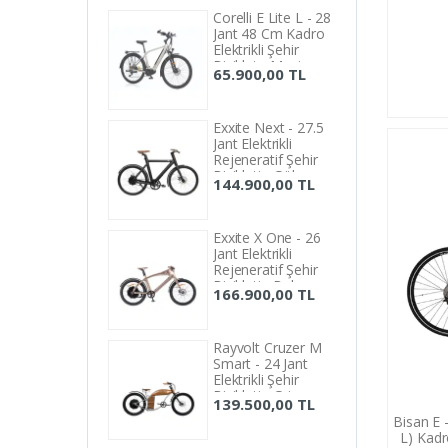
50 cm
Corelli E Lite L - 28
Jant 48 Cm Kadro
53 cm
Elektrikli Şehir
Bisiklet - Mavi
54 cm
65.900,00 TL
56 cm
Exxite Next - 27.5
Jant Elektrikli
Rejeneratif Şehir
Bisikleti - Gölge
144.900,00 TL
Siyah
Exxite X One - 26
Jant Elektrikli
Rejeneratif Şehir
Bisikleti - Bakır
166.900,00 TL
Rayvolt Cruzer M
Smart - 24 Jant
Elektrikli Şehir
Bisikleti - Gri
139.500,00 TL
Bisan E 
L) Kadro