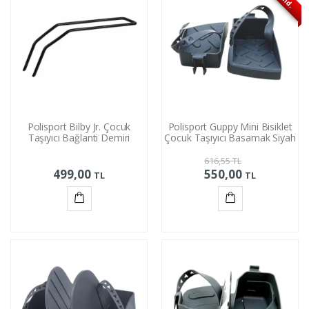
Polisport Bilby Jr. Çocuk
Polisport Guppy Mini Bisiklet
Taşıyıcı Bağlanti Demiri
Çocuk Taşıyıcı Basamak Siyah
616,55
TL
499,00
550,00
TL
TL
Sepete
Sepete
Ekle
Ekle