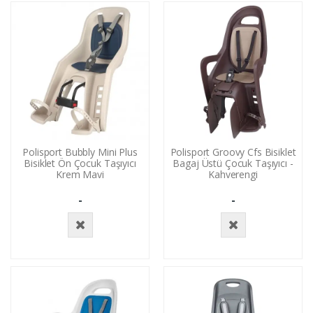
Yok
Yok
Polisport Bubbly Mini Plus
Polisport Groovy Cfs Bisiklet
Bisiklet Ön Çocuk Taşıyıcı
Bagaj Üstü Çocuk Taşıyıcı -
Krem Mavi
Kahverengi
-
-
Stokta
Stokta
Yok
Yok