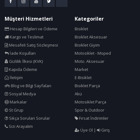
Corelli
Cosfer
Müşteri Hizmetleri
Kategoriler
Crops
Hesap Bilgileri ve Ödeme
Bisiklet
Cst
Kargo ve Teslimat
Bisiklet Aksesuar
Cube Bikes
Mesafeli Satış Sözleşmesi
Bisiklet Giyim
Dacron
İade Koşulları
Motosiklet - Moped
Dahon
Gizlilik İlkesi (KVK)
Moto. Aksesuar
Deda
Kapıda Ödeme
Market
İletişim
E-Bisiklet
Deeppower
Blog ve Bilgi Sayfaları
Bisiklet Parça
Delta
Sosyal Medya
Akü
Dok Sport Sense
Markalar
Motosiklet Parça
Dsi
St Grup
Spor & Outdoor
DT
Sıkça Sorulan Sorular
Fırsat İndirimler
DT Swiss
Sizi Arayalım
Üye Ol
|
Giriş
Dyablex