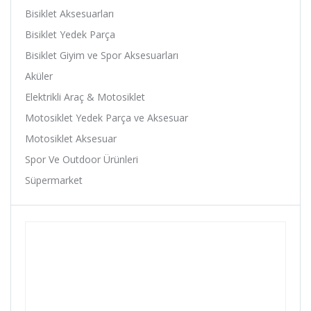
Anlas
Bisiklet Aksesuarları
Ardito
Bisiklet Yedek Parça
Arısun
Bisiklet Giyim ve Spor Aksesuarları
Asistan
Aküler
Assize
Elektrikli Araç & Motosiklet
ATA
Motosiklet Yedek Parça ve Aksesuar
Avessa
Motosiklet Aksesuar
B-Soul
Spor Ve Outdoor Ürünleri
Baby Hope
Süpermarket
Baradine
Belderia
Bell
Bellelli
Benelli
Bianchi