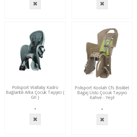
Stokta
Stokta
Yok
Yok
Polisport Wallaby Kadro
Polisport Koolah Cfs Bisiklet
Bağlantılı Arka Çocuk Taşıyıcı (
Bagaj Üstü Çocuk Taşıyıcı
Gri )
Kahve - Yeşil
-
-
Stokta
Stokta