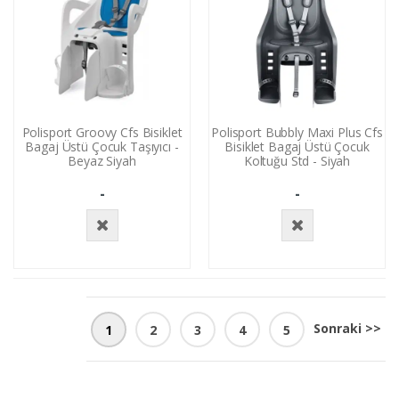
Polisport Groovy Cfs Bisiklet
Polisport Bubbly Maxi Plus Cfs
Bagaj Üstü Çocuk Taşıyıcı -
Bisiklet Bagaj Üstü Çocuk
Beyaz Siyah
Koltuğu Std - Siyah
-
-
Stokta
Stokta
Yok
Yok
Sonraki >>
1
2
3
4
5