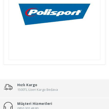
Bike Hand
Billas
Bioefes
Biologic
Bisan
Bitex
Black Cat
Bmx
Bn'B Rack
Bobike
Bontrager
Bottecchia
Hızlı Kargo
Brakco
1500TL Üzeri Kargo Bedava
Brand
Müşteri Hizmetleri
Brooks
0850 302 48 80