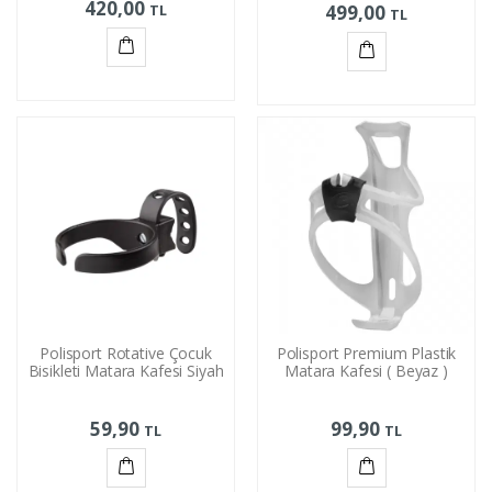
420,00
TL
499,00
TL
Sepete
Sepete
Ekle
Ekle
Polisport Rotative Çocuk
Polisport Premium Plastik
Bisikleti Matara Kafesi Siyah
Matara Kafesi ( Beyaz )
59,90
99,90
TL
TL