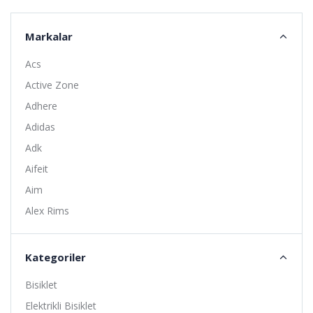
Markalar
Acs
Active Zone
Adhere
Adidas
Adk
Aifeit
Aim
Alex Rims
Alhonga
Alligator
Kategoriler
Altıs
Bisiklet
Amoeba
Elektrikli Bisiklet