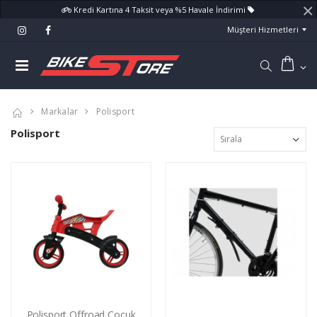
×
Kredi Kartına 4 Taksit veya %5 Havale İndirimi
Müşteri Hizmetleri
Markalar
Polisport
Polisport
Polisport Offroad Çocuk