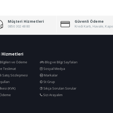
Müşteri Hizmetleri
Güvenli Ödeme
0850 302 48 80
Kredi Kartı, Havale, Ka
 Hizmetleri
ilgileri ve Ödeme
Blog ve Bilgi Sayfaları
e Teslimat
Sosyal Medya
i Satış Sözleşmesi
Markalar
şulları
St Grup
İlkesi (KVK)
Sıkça Sorulan Sorular
 Ödeme
Sizi Arayalım