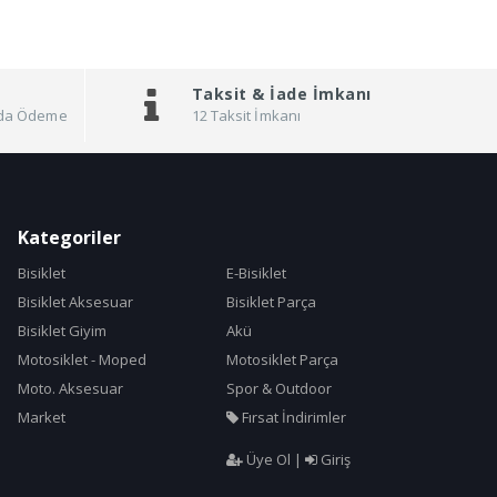
Taksit &
İade İmkanı
pıda Ödeme
12 Taksit İmkanı
Kategoriler
Bisiklet
E-Bisiklet
Bisiklet Aksesuar
Bisiklet Parça
Bisiklet Giyim
Akü
Motosiklet - Moped
Motosiklet Parça
Moto. Aksesuar
Spor & Outdoor
Market
Fırsat İndirimler
Üye Ol
|
Giriş