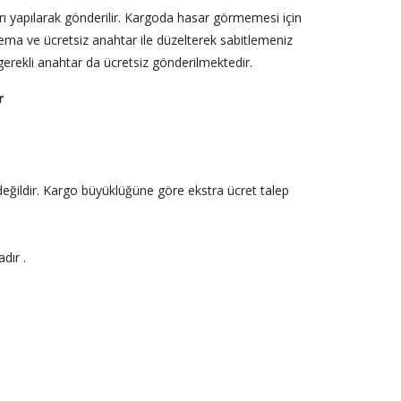
rları yapılarak gönderilir. Kargoda hasar görmemesi için
şema ve ücretsiz anahtar ile düzelterek sabitlemeniz
gerekli anahtar da ücretsiz gönderilmektedir.
r
erli değildir. Kargo büyüklüğüne göre ekstra ücret talep
dır .