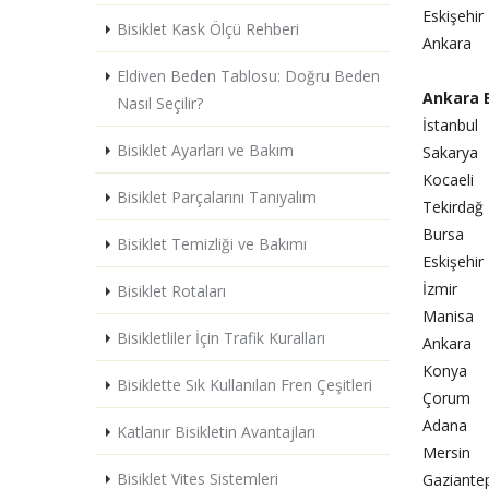
Eskişehir
Bisiklet Kask Ölçü Rehberi
Ankara
Eldiven Beden Tablosu: Doğru Beden
Ankara 
Nasıl Seçilir?
İstanbul
Bisiklet Ayarları ve Bakım
Sakarya
Kocaeli
Bisiklet Parçalarını Tanıyalım
Tekirdağ
Bursa
Bisiklet Temizliği ve Bakımı
Eskişehir
İzmir
Bisiklet Rotaları
Manisa
Bisikletliler İçin Trafik Kuralları
Ankara
Konya
Bisiklette Sık Kullanılan Fren Çeşitleri
Çorum
Adana
Katlanır Bisikletin Avantajları
Mersin
Bisiklet Vites Sistemleri
Gaziante