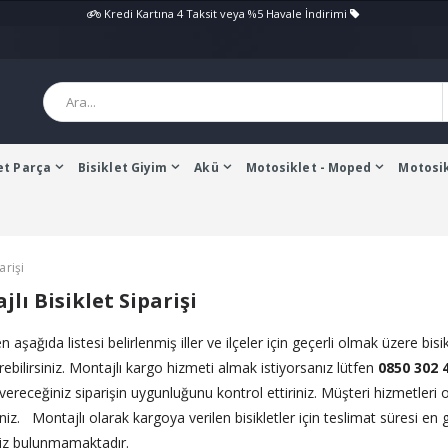
Kredi Kartına 4 Taksit veya %5 Havale İndirimi
et Parça
Bisiklet Giyim
Akü
Motosiklet - Moped
Motosik
arişi
lı Bisiklet Siparişi
 aşağıda listesi belirlenmiş iller ve ilçeler için geçerli olmak üzere bisik
rebilirsiniz. Montajlı kargo hizmeti almak istiyorsanız lütfen
0850 302 
vereceğiniz siparişin uygunluğunu kontrol ettiriniz. Müşteri hizmetleri o
siniz. Montajlı olarak kargoya verilen bisikletler için teslimat süresi e
iz bulunmamaktadır.