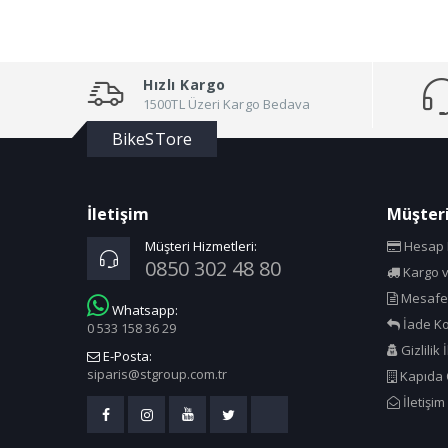
Hızlı Kargo
1500TL Üzeri Kargo Bedava
BikeSTore
İletişim
Müşteri
Müşteri Hizmetleri:
Hesap B
0850 302 48 80
Kargo v
Mesafel
Whatsapp:
İade Ko
0 533 158 36 29
Gizlilik 
E-Posta:
siparis@stgroup.com.tr
Kapıda
İletişim