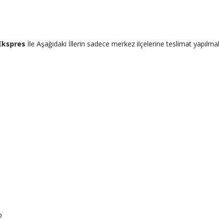
Ekspres
İle Aşağıdaki İllerin sadece merkez ilçelerine teslimat yapılmak
p