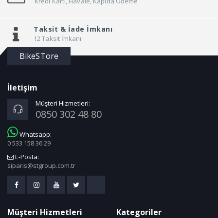
Kredi Kartı, Havale, Kapıda Ödeme
Taksit &
İade İmkanı
12 Taksit İmkanı
BikeSTore
İletişim
Müşteri Hizmetleri:
0850 302 48 80
Whatsapp:
0 533 158 36 29
E-Posta:
siparis@stgroup.com.tr
Müşteri Hizmetleri
Kategoriler