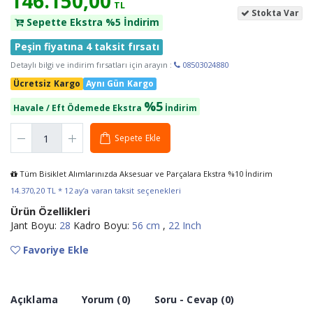
146.150,00
TL
Stokta Var
Sepette Ekstra %5 İndirim
Peşin fiyatına 4 taksit fırsatı
Detaylı bilgi ve indirim fırsatları için arayın :
08503024880
Ücretsiz Kargo
Aynı Gün Kargo
%5
Havale / Eft Ödemede Ekstra
İndirim
Sepete Ekle
Tüm Bisiklet Alımlarınızda Aksesuar ve Parçalara Ekstra %10 İndirim
14.370,20 TL * 12 ay’a varan taksit seçenekleri
Ürün Özellikleri
Jant Boyu:
28
Kadro Boyu:
56 cm
,
22 Inch
Favoriye Ekle
Açıklama
Yorum (0)
Soru - Cevap (0)