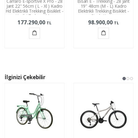
Carraro E-sportive X Pro - 28
Bisan E - Trekking - 28 Jant
Jant 22'' 56cm ( L - Xl ) Kadro
19'' 48cm (M - L) Kadro
Hd Elektrikli Trekking Bisiklet -
Elektrikli Trekking Bisiklet -
Yeşil / Turkuaz Mor
Siyah Kırmızı
177.290,00
98.900,00
TL
TL
Sepete
Sepete
Ekle
Ekle
İlginizi Çekebilir