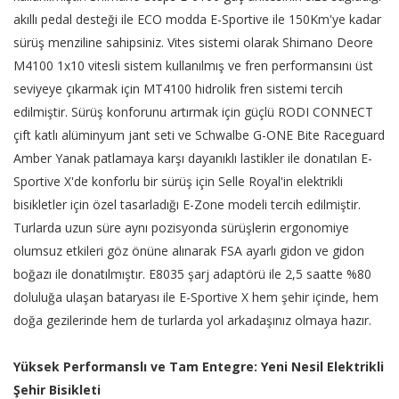
akıllı pedal desteği ile ECO modda E-Sportive ile 150Km'ye kadar
sürüş menziline sahipsiniz. Vites sistemi olarak Shimano Deore
M4100 1x10 vitesli sistem kullanılmış ve fren performansını üst
seviyeye çıkarmak için MT4100 hidrolik fren sistemi tercih
edilmiştir. Sürüş konforunu artırmak için güçlü RODI CONNECT
çift katlı alüminyum jant seti ve Schwalbe G-ONE Bite Raceguard
Amber Yanak patlamaya karşı dayanıklı lastikler ile donatılan E-
Sportive X'de konforlu bir sürüş için Selle Royal'in elektrikli
bisikletler için özel tasarladığı E-Zone modeli tercih edilmiştir.
Turlarda uzun süre aynı pozisyonda sürüşlerin ergonomiye
olumsuz etkileri göz önüne alınarak FSA ayarlı gidon ve gidon
boğazı ile donatılmıştır. E8035 şarj adaptörü ile 2,5 saatte %80
doluluğa ulaşan bataryası ile E-Sportive X hem şehir içinde, hem
doğa gezilerinde hem de turlarda yol arkadaşınız olmaya hazır.
Yüksek Performanslı ve Tam Entegre: Yeni Nesil Elektrikli
Şehir Bisikleti