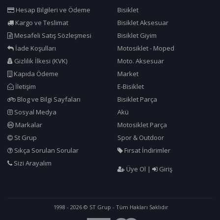
Hesap Bilgileri ve Ödeme
Bisiklet
Kargo ve Teslimat
Bisiklet Aksesuar
Mesafeli Satış Sözleşmesi
Bisiklet Giyim
İade Koşulları
Motosiklet - Moped
Gizlilik İlkesi (KVK)
Moto. Aksesuar
Kapıda Ödeme
Market
İletişim
E-Bisiklet
Blog ve Bilgi Sayfaları
Bisiklet Parça
Sosyal Medya
Akü
Markalar
Motosiklet Parça
St Grup
Spor & Outdoor
Sıkça Sorulan Sorular
Fırsat İndirimler
Sizi Arayalım
Üye Ol
|
Giriş
1998 - 2026 © ST Grup - Tüm Hakları Saklıdır