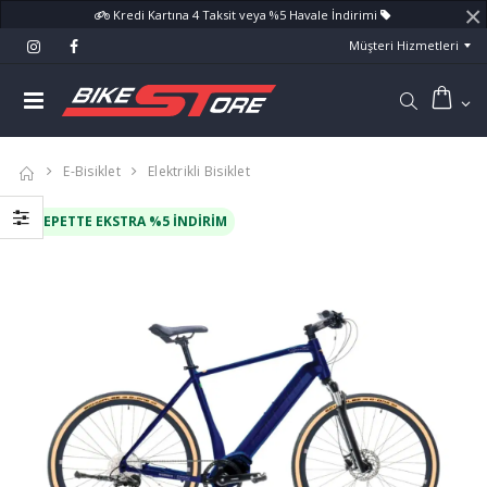
×
Kredi Kartına 4 Taksit veya %5 Havale İndirimi
Müşteri Hizmetleri
E-Bisiklet
Elektrikli Bisiklet
SEPETTE EKSTRA %5 İNDIRIM