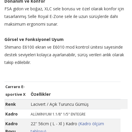
Donanım ve Konfor
FSA gidon ve boğaz, XLC sele borusu ve özel olarak konfor için
tasarlanmış Selle Royal E-Zone sele ile uzun sürüşlerde dahi
maksimum ergonomi sunar.
Görsel ve Fonksiyonel Uyum
Shimano E6100 ekran ve E6010 mod kontrol ünitesi sayesinde
destek seviyeleri kolayca ayarlanabilir, sürüş verileri anlık olarak
takip edilebilir.
Carraro E-
Özellikler
sportive X
Renk
Lacivert / Açık Turuncu Gümüş
Kadro
ALÜMİNYUM 1.1/8" 1/5" ENTEGRE
Kadro
22'' 56cm ( L - Xl ) Kadro
(Kadro ölçüm
Boyu
tablosu)