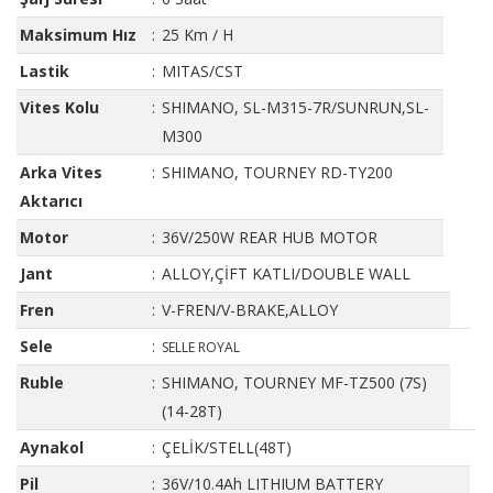
Maksimum Hız
:
25 Km / H
Lastik
:
MITAS/CST
Vites Kolu
:
SHIMANO, SL-M315-7R/SUNRUN,SL-
M300
Arka Vites
:
SHIMANO, TOURNEY RD-TY200
Aktarıcı
Motor
:
36V/250W REAR HUB MOTOR
Jant
:
ALLOY,ÇİFT KATLI/DOUBLE WALL
Fren
:
V-FREN/V-BRAKE,ALLOY
Sele
:
SELLE ROYAL
Ruble
:
SHIMANO, TOURNEY MF-TZ500 (7S)
(14-28T)
Aynakol
:
ÇELİK/STELL(48T)
Pil
:
36V/10.4Ah LITHIUM BATTERY