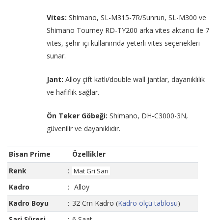
Vites:
Shimano, SL-M315-7R/Sunrun, SL-M300 ve
Shimano Tourney RD-TY200 arka vites aktarıcı ile 7
vites, şehir içi kullanımda yeterli vites seçenekleri
sunar.
Jant:
Alloy çift katlı/double wall jantlar, dayanıklılık
ve hafiflik sağlar.
Ön Teker Göbeği:
Shimano, DH-C3000-3N,
güvenilir ve dayanıklıdır.
Bisan Prime
Özellikler
Renk
:
Mat Gri Sarı
Kadro
:
Alloy
Kadro Boyu
:
32 Cm Kadro (
Kadro ölçü tablosu
)
Şarj Süresi
:
6 Saat