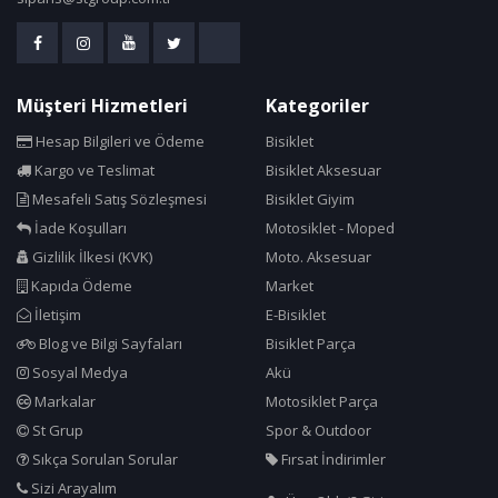
Müşteri Hizmetleri
Kategoriler
Hesap Bilgileri ve Ödeme
Bisiklet
Kargo ve Teslimat
Bisiklet Aksesuar
Mesafeli Satış Sözleşmesi
Bisiklet Giyim
İade Koşulları
Motosiklet - Moped
Gizlilik İlkesi (KVK)
Moto. Aksesuar
Kapıda Ödeme
Market
İletişim
E-Bisiklet
Blog ve Bilgi Sayfaları
Bisiklet Parça
Sosyal Medya
Akü
Markalar
Motosiklet Parça
St Grup
Spor & Outdoor
Sıkça Sorulan Sorular
Fırsat İndirimler
Sizi Arayalım