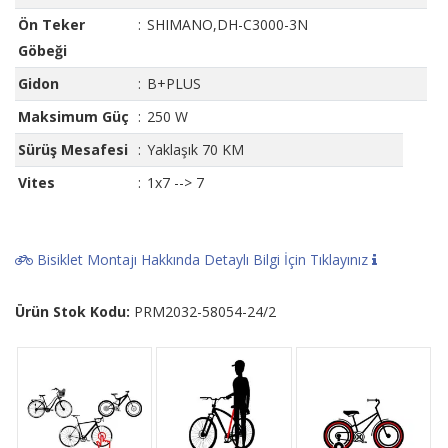
Ön Teker
:
SHIMANO,DH-C3000-3N
Göbeği
Gidon
:
B+PLUS
Maksimum Güç
:
250 W
Sürüş Mesafesi
:
Yaklaşık 70 KM
Vites
:
1x7 --> 7
Bisiklet Montajı Hakkında Detaylı Bilgi İçin Tıklayınız
Ürün Stok Kodu:
PRM2032-58054-24/2