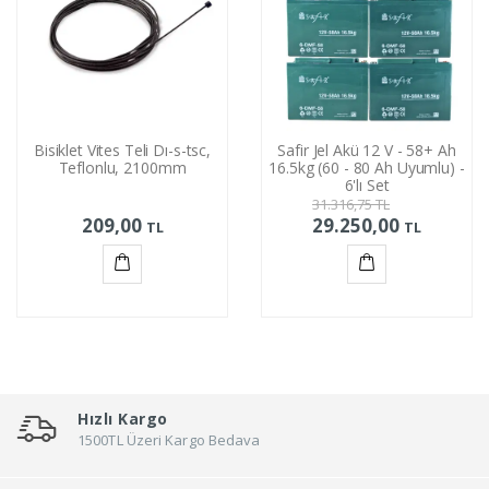
Bisiklet Vites Teli Dı-s-tsc,
Safir Jel Akü 12 V - 58+ Ah
Teflonlu, 2100mm
16.5kg (60 - 80 Ah Uyumlu) -
6'lı Set
31.316,75
TL
209,00
29.250,00
TL
TL
Sepete
Sepete
Ekle
Ekle
Hızlı Kargo
1500TL Üzeri Kargo Bedava