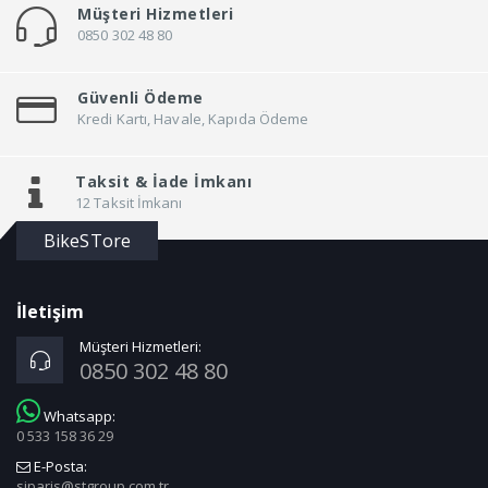
Müşteri Hizmetleri
0850 302 48 80
Güvenli Ödeme
Kredi Kartı, Havale, Kapıda Ödeme
Taksit &
İade İmkanı
12 Taksit İmkanı
BikeSTore
İletişim
Müşteri Hizmetleri:
0850 302 48 80
Whatsapp:
0 533 158 36 29
E-Posta:
siparis@stgroup.com.tr