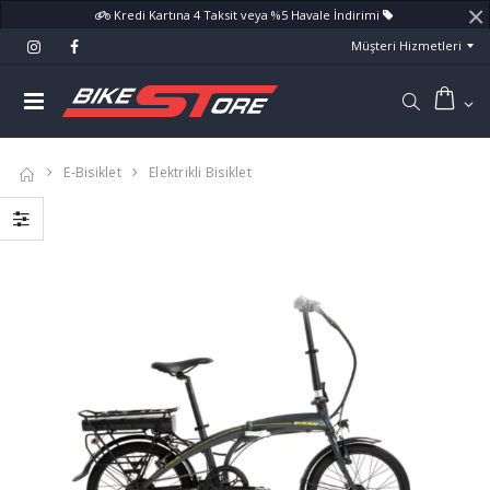
×
Kredi Kartına 4 Taksit veya %5 Havale İndirimi
Müşteri Hizmetleri
E-Bisiklet
Elektrikli Bisiklet