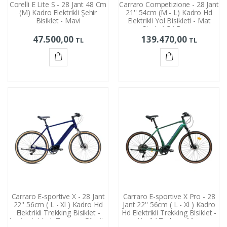
Corelli E Lite S - 28 Jant 48 Cm
Carraro Competizione - 28 Jant
(M) Kadro Elektrikli Şehir
21'' 54cm (M - L) Kadro Hd
Bisiklet - Mavi
Elektrikli Yol Bisikleti - Mat
Siyah / Gri Bronz
47.500,00
139.470,00
TL
TL
Sepete
Sepete
Ekle
Ekle
Carraro E-sportive X - 28 Jant
Carraro E-sportive X Pro - 28
22'' 56cm ( L - Xl ) Kadro Hd
Jant 22'' 56cm ( L - Xl ) Kadro
Elektrikli Trekking Bisiklet -
Hd Elektrikli Trekking Bisiklet -
Lacivert / Açık Turuncu Gümüş
Yeşil / Turkuaz Mor