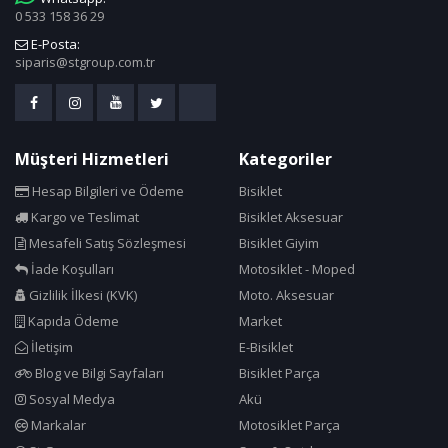
0 533 158 36 29
E-Posta:
siparis@stgroup.com.tr
Müşteri Hizmetleri
Kategoriler
Hesap Bilgileri ve Ödeme
Bisiklet
Kargo ve Teslimat
Bisiklet Aksesuar
Mesafeli Satış Sözleşmesi
Bisiklet Giyim
İade Koşulları
Motosiklet - Moped
Gizlilik İlkesi (KVK)
Moto. Aksesuar
Kapıda Ödeme
Market
İletişim
E-Bisiklet
Blog ve Bilgi Sayfaları
Bisiklet Parça
Sosyal Medya
Akü
Markalar
Motosiklet Parça