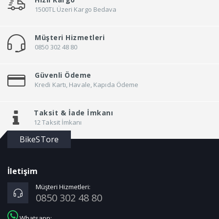
1500TL Üzeri Kargo Bedava
Müşteri Hizmetleri
0850 302 48 80
Güvenli Ödeme
Kredi Kartı, Havale, Kapıda Ödeme
Taksit &
İade İmkanı
12 Taksit İmkanı
BikeSTore
İletişim
Müşteri Hizmetleri:
0850 302 48 80
Whatsapp: