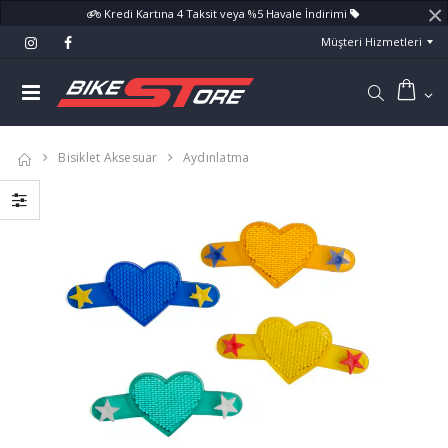
×
Kredi Kartına 4 Taksit veya %5 Havale İndirimi
Müşteri Hizmetleri
Bisiklet Aksesuar
Aydınlatma