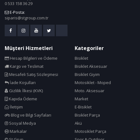
0 533 158 36 29
E-Posta:
siparis@stgroup.com.tr
Müşteri Hizmetleri
Kategoriler
Hesap Bilgileri ve Ödeme
Bisiklet
Kargo ve Teslimat
Bisiklet Aksesuar
Mesafeli Satış Sözleşmesi
Bisiklet Giyim
İade Koşulları
Motosiklet - Moped
Gizlilik İlkesi (KVK)
Moto. Aksesuar
Kapıda Ödeme
Market
İletişim
E-Bisiklet
Blog ve Bilgi Sayfaları
Bisiklet Parça
Sosyal Medya
Akü
Markalar
Motosiklet Parça
St Grup
Spor & Outdoor