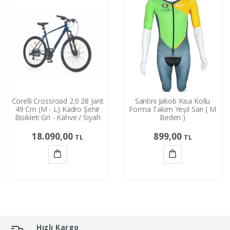
Corelli Crossroad 2.0 28 Jant
Santini Jakob Kısa Kollu
49 Cm (M - L) Kadro Şehir
Forma Takım Yeşil Sarı ( M
Bisikleti Gri - Kahve / Siyah
Beden )
18.090,00
899,00
TL
TL
Sepete
Sepete
Ekle
Ekle
Hızlı Kargo