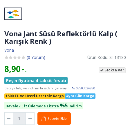
Vona Jant Süsü Reflektörlü Kalp (
Karışık Renk )
Vona
(0 Yorum)
Ürün Kodu: ST13180
8,90
Stokta Var
TL
Peşin fiyatına 4 taksit fırsatı
Detaylı bilgi ve indirim fırsatları için arayın :
08503024880
1500 TL ve Üzeri Ücretsiz Kargo
Aynı Gün Kargo
%5
Havale / Eft Ödemede Ekstra
İndirim
Sepete Ekle