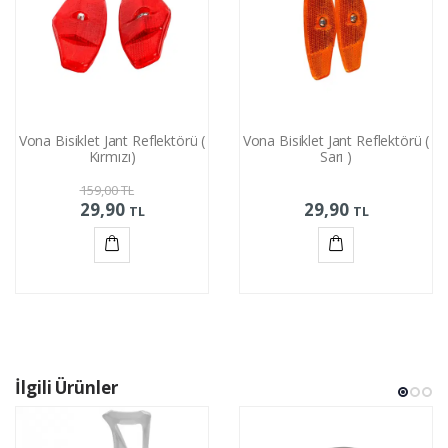
Vona Bisiklet Jant Reflektörü (
Vona Bisiklet Jant Reflektörü (
Kırmızı)
Sarı )
159,00
TL
29,90
29,90
TL
TL
Sepete
Sepete
Ekle
Ekle
İlgili Ürünler