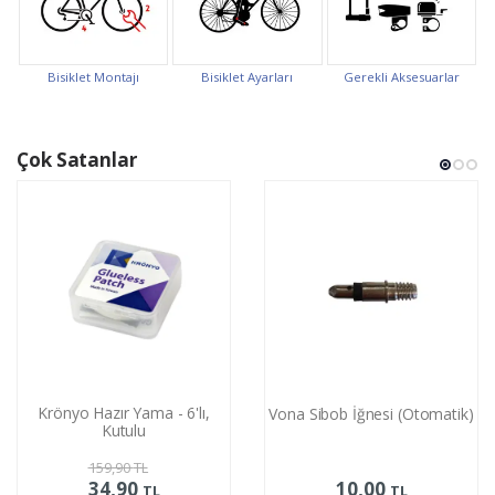
Bisiklet Montajı
Bisiklet Ayarları
Gerekli Aksesuarlar
Çok Satanlar
Krönyo Hazır Yama - 6'lı,
Vona Sibob İğnesi (Otomatik)
Kutulu
159,90
TL
34,90
10,00
TL
TL