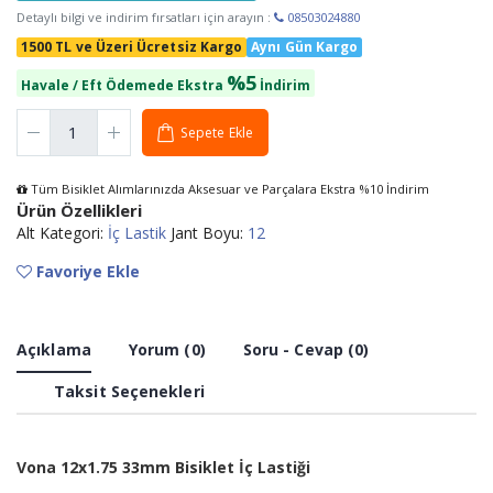
Detaylı bilgi ve indirim fırsatları için arayın :
08503024880
1500 TL ve Üzeri Ücretsiz Kargo
Aynı Gün Kargo
%5
Havale / Eft Ödemede Ekstra
İndirim
Sepete Ekle
Tüm Bisiklet Alımlarınızda Aksesuar ve Parçalara Ekstra %10 İndirim
Ürün Özellikleri
Alt Kategori:
İç Lastik
Jant Boyu:
12
Favoriye Ekle
Açıklama
Yorum (0)
Soru - Cevap (0)
Taksit Seçenekleri
Vona 12x1.75 33mm Bisiklet İç Lastiği