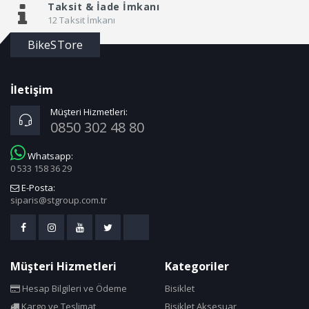
Taksit &
İade İmkanı
12 Taksit İmkanı
BikeSTore
İletişim
Müşteri Hizmetleri:
0850 302 48 80
Whatsapp:
0 533 158 36 29
E-Posta:
siparis@stgroup.com.tr
Müşteri Hizmetleri
Kategoriler
Hesap Bilgileri ve Ödeme
Bisiklet
Kargo ve Teslimat
Bisiklet Aksesuar