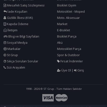
Mesafeli Satış Sözleşmesi
Bisiklet Giyim
İade Koşulları
Motosiklet - Moped
Gizlilik İlkesi (KVK)
Moto. Aksesuar
Kapıda Ödeme
Market
İletişim
E-Bisiklet
Blog ve Bilgi Sayfaları
Bisiklet Parça
Sosyal Medya
Akü
Markalar
Motosiklet Parça
St Grup
Spor & Outdoor
Sıkça Sorulan Sorular
Fırsat İndirimler
Sizi Arayalım
Üye Ol
|
Giriş
1998 - 2026 © ST Grup - Tüm Hakları Saklıdır