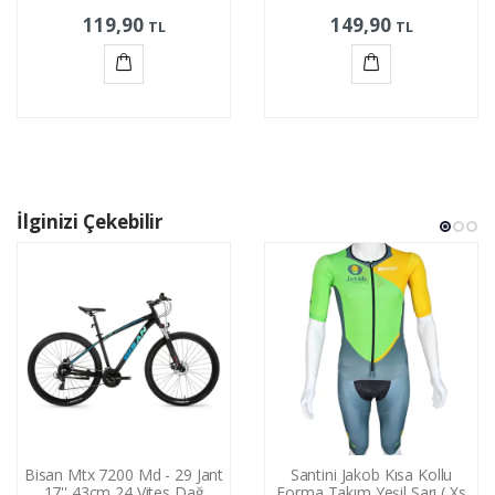
119,90
149,90
TL
TL
Sepete
Sepete
Ekle
Ekle
İlginizi Çekebilir
Bisan Mtx 7200 Md - 29 Jant
Santini Jakob Kısa Kollu
17'' 43cm 24 Vites Dağ
Forma Takım Yeşil Sarı ( Xs