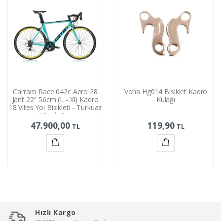
Carraro Race 042c Aero 28
Vona Hg014 Bisiklet Kadro
Jant 22'' 56cm (L - Xl) Kadro
Kulağı
18 Vites Yol Bisikleti - Turkuaz
/ Siyah Sarı
47.900,00
119,90
TL
TL
Sepete
Sepete
Ekle
Ekle
Hızlı Kargo