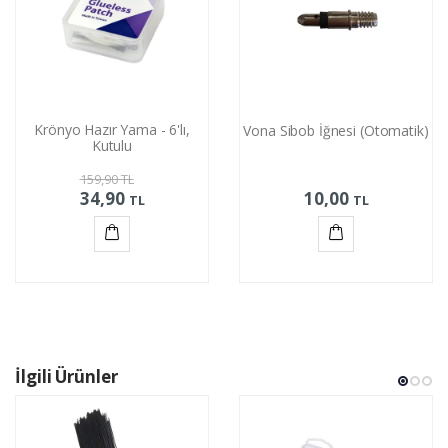
Krönyo Hazır Yama - 6'lı,
Vona Sibob İğnesi (Otomatik)
Kutulu
159,90
TL
34,90
10,00
TL
TL
Sepete
Sepete
Ekle
Ekle
İlgili Ürünler