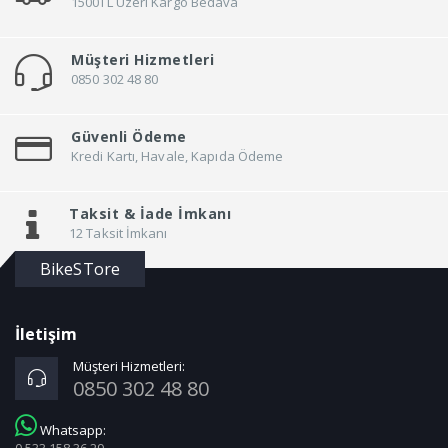
1500TL Üzeri Kargo Bedava
Müşteri Hizmetleri
0850 302 48 80
Güvenli Ödeme
Kredi Kartı, Havale, Kapıda Ödeme
Taksit &
İade İmkanı
12 Taksit İmkanı
BikeSTore
İletişim
Müşteri Hizmetleri:
0850 302 48 80
Whatsapp:
0 533 158 36 29