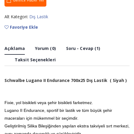
Gelince Haber Ver
Alt Kategori:
Dış Lastik
Favoriye Ekle
Açıklama
Yorum (0)
Soru - Cevap (1)
Taksit Seçenekleri
Schwalbe Lugano II Endurance 700x25 Dış Lastik ( Siyah )
Fixie, yol bisikleti veya şehir bisikleti farketmez.
Lugano II Endurance, sportif bir lastik ve tüm büyük şehir
maceraları için mükemmel bir seçimdir.
Geliştirilmiş Silika Bileşiğinden yapılan ekstra takviyeli sırt merkezi,
aynı zamanda dayanıklı ve sürükleyicidir.