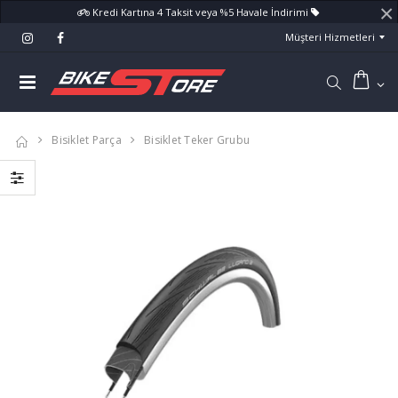
×
Kredi Kartına 4 Taksit veya %5 Havale İndirimi
Müşteri Hizmetleri
Bisiklet Parça
Bisiklet Teker Grubu