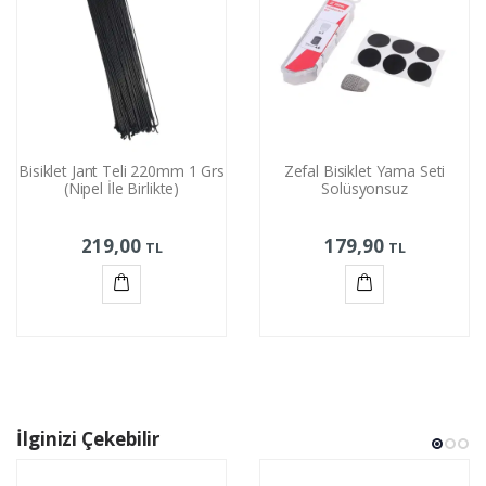
Bisiklet Jant Teli 220mm 1 Grs
Zefal Bisiklet Yama Seti
(Nipel İle Birlikte)
Solüsyonsuz
219,00
179,90
TL
TL
Sepete
Sepete
Ekle
Ekle
İlginizi Çekebilir