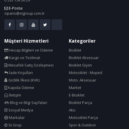
E-Posta:
siparis@stgroup.com.tr
Müşteri Hizmetleri
Kategoriler
Hesap Bilgileri ve Ödeme
Bisiklet
Kargo ve Teslimat
Bisiklet Aksesuar
Mesafeli Satış Sözleşmesi
Bisiklet Giyim
İade Koşulları
Motosiklet - Moped
Gizlilik İlkesi (KVK)
Moto. Aksesuar
Kapıda Ödeme
Market
İletişim
E-Bisiklet
Blog ve Bilgi Sayfaları
Bisiklet Parça
Sosyal Medya
Akü
Markalar
Motosiklet Parça
St Grup
Spor & Outdoor