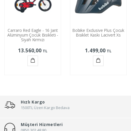
Carraro Red Eagle - 16 Jant
Bobike Exclusive Plus Çocuk
Alüminyum Çocuk Bisikleti -
Bisiklet Kaskı Lacivert Xs
Siyah Kırmızı
13.560,00
1.499,00
TL
TL
Sepete
Sepete
Ekle
Ekle
Hızlı Kargo
1500TL Üzeri Kargo Bedava
Müşteri Hizmetleri
0850 302 48 80