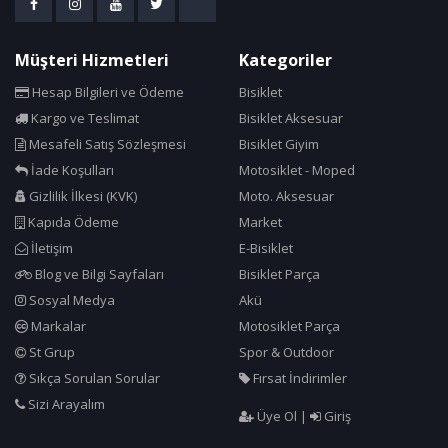
Müşteri Hizmetleri
Kategoriler
Hesap Bilgileri ve Ödeme
Bisiklet
Kargo ve Teslimat
Bisiklet Aksesuar
Mesafeli Satış Sözleşmesi
Bisiklet Giyim
İade Koşulları
Motosiklet - Moped
Gizlilik İlkesi (KVK)
Moto. Aksesuar
Kapıda Ödeme
Market
İletişim
E-Bisiklet
Blog ve Bilgi Sayfaları
Bisiklet Parça
Sosyal Medya
Akü
Markalar
Motosiklet Parça
St Grup
Spor & Outdoor
Sıkça Sorulan Sorular
Fırsat İndirimler
Sizi Arayalım
Üye Ol
|
Giriş