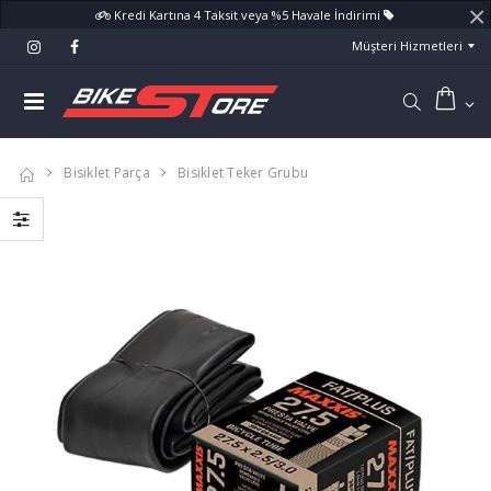
×
Kredi Kartına 4 Taksit veya %5 Havale İndirimi
Müşteri Hizmetleri
Bisiklet Parça
Bisiklet Teker Grubu