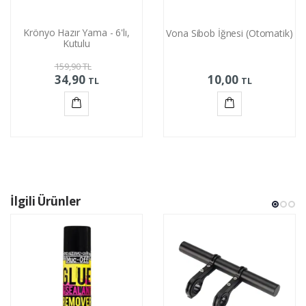
Krönyo Hazır Yama - 6'lı,
Vona Sibob İğnesi (Otomatik)
Kutulu
159,90
TL
34,90
10,00
TL
TL
Sepete
Sepete
Ekle
Ekle
İlgili Ürünler