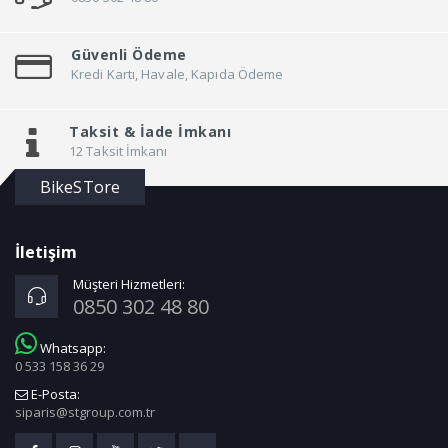
Güvenli Ödeme
Kredi Kartı, Havale, Kapıda Ödeme
Taksit &
İade İmkanı
12 Taksit İmkanı
BikeSTore
İletişim
Müşteri Hizmetleri:
0850 302 48 80
Whatsapp:
0 533 158 36 29
E-Posta:
siparis@stgroup.com.tr