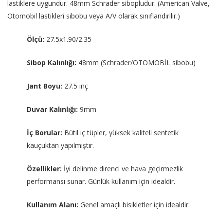
lastiklere uygundur. 48mm Schrader sibopludur. (American Valve,
Otomobil lastikleri sibobu veya A/V olarak sınıflandırılır.)
Ölçü:
27.5x1.90/2.35
Sibop Kalınlığı:
48mm (Schrader/OTOMOBİL sibobu)
Jant Boyu:
27.5 inç
Duvar Kalınlığı:
9mm
İç Borular:
Bütil iç tüpler, yüksek kaliteli sentetik
kauçuktan yapılmıştır.
Özellikler:
İyi delinme direnci ve hava geçirmezlik
performansı sunar. Günlük kullanım için idealdir.
Kullanım Alanı:
Genel amaçlı bisikletler için idealdir.