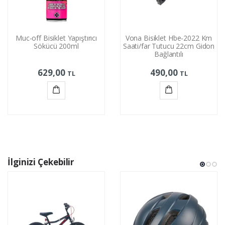
Muc-off Bisiklet Yapıştırıcı
Vona Bisiklet Hbe-2022 Km
Sökücü 200ml
Saati/far Tutucu 22cm Gidon
Bağlantılı
629,00
490,00
TL
TL
Sepete
Sepete
Ekle
Ekle
İlginizi Çekebilir