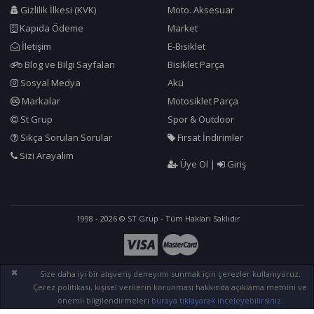
Gizlilik İlkesi (KVK)
Moto. Aksesuar
Kapıda Ödeme
Market
İletişim
E-Bisiklet
Blog ve Bilgi Sayfaları
Bisiklet Parça
Sosyal Medya
Akü
Markalar
Motosiklet Parça
St Grup
Spor & Outdoor
Sıkça Sorulan Sorular
Fırsat İndirimler
Sizi Arayalım
Üye Ol
|
Giriş
1998 - 2026 © ST Grup - Tüm Hakları Saklıdır
×
Size daha iyi bir alışveriş deneyimi sunmak için çerezler kullanıyoruz.
Çerez politikası, kişisel verilerin korunması hakkında açıklama metnini ve
önemli bilgilendirmeleri
buraya tıklayarak inceleyebilirsiniz.