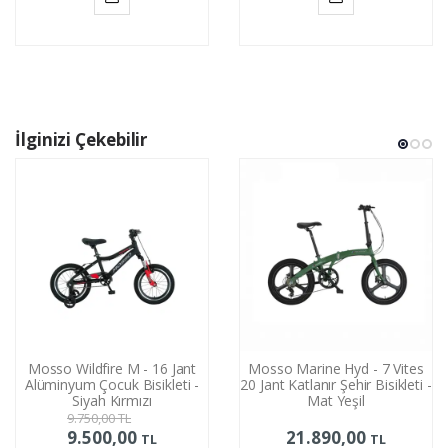
Sepete
Sepete
Ekle
Ekle
İlginizi Çekebilir
Mosso Wildfire M - 16 Jant
Mosso Marine Hyd - 7 Vites
Alüminyum Çocuk Bisikleti -
20 Jant Katlanır Şehir Bisikleti -
Siyah Kırmızı
Mat Yeşil
9.750,00
TL
9.500,00
21.890,00
TL
TL