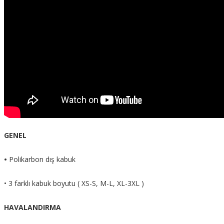
Ls2 Rapid 2 Nardo Gri Motosiklet Kask ( L ) Beden
4.399,00 TL
Ls2 Rapid 2 Nardo Gri Motosiklet Kask ( M ) Beden
4.390,00 TL
GENEL
•
Polikarbon dış kabuk
• 3 farklı kabuk boyutu ( XS-S, M-L, XL-3XL )
HAVALANDIRMA