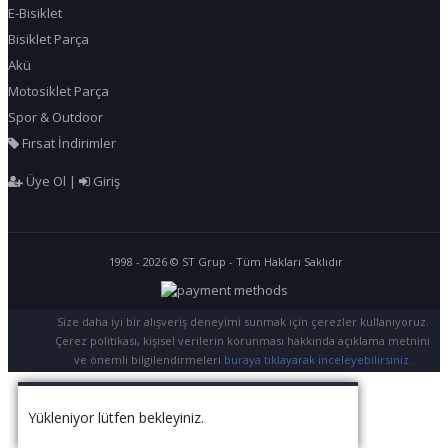
E-Bisiklet
Bisiklet Parça
Akü
Motosiklet Parça
Spor & Outdoor
Fırsat İndirimler
Üye Ol
|
Giriş
1998 - 2026 © ST Grup - Tüm Hakları Saklıdır
Size daha iyi bir alışveriş deneyimi sunmak için çerezler kullanıyoruz.
Çerez politikası, kişisel verilerin korunması hakkında açıklama metnini
ve önemli bilgilendirmeleri
buraya tıklayarak inceleyebilirsiniz.
Yükleniyor lütfen bekleyiniz.