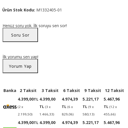
Ürün Stok Kodu:
M1332405-01
Henüz soru yok. İlk soruyu sen sor!
Soru Sor
İlk yorumu sen yap!
Yorum Yap
Banka
2 Taksit
3 Taksit
6 Taksit
9 Taksit
12 Taksit
4.399,00
4.399,00
4.974,39
5.221,17
5.467,96
TL
TL
TL
TL
TL
(2 x
(3 x
(6 x
(9 x
(12 x
2.199,50)
1.466,33)
829,06)
580,13)
455,66)
4.399,00
4.399,00
4.974,39
5.221,17
5.467,96
TL