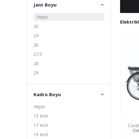
Jant Boyu
Hepsi
Elektrik
20
24
26
27.5
28
29
Kadro Boyu
Hepsi
15 Inch
17 Inch
Corel
Ele
19 Inch