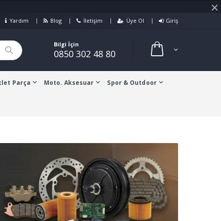
×
Yardım
Blog
İletişim
Üye Ol
Giriş
Bilgi İçin
0850 302 48 80
let Parça
Moto. Aksesuar
Spor & Outdoor