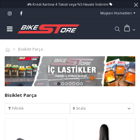
×
Kredi Kartına 4 Taksit veya %5 Havale İndirimi
Müşteri Hizmetleri
Bisiklet Parça
Bisiklet Parça
Filtrele