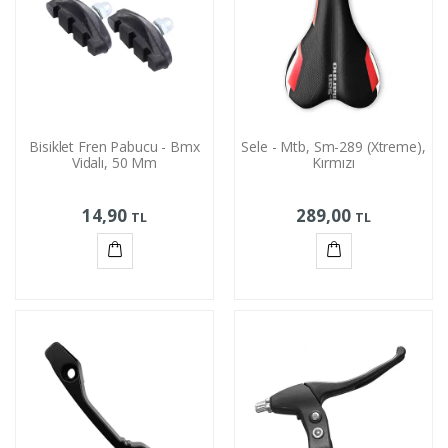
Bisiklet Fren Pabucu - Bmx
Sele - Mtb, Sm-289 (Xtreme),
Vidalı, 50 Mm
Kırmızı
14,90
289,00
TL
TL
Sepete
Sepete
Ekle
Ekle