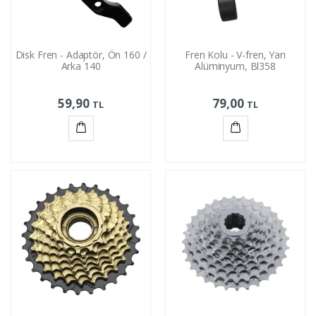
Disk Fren - Adaptör, Ön 160 /
Fren Kolu - V-fren, Yarı
Arka 140
Alüminyum, Bl358
59,90
79,00
TL
TL
Sepete
Sepete
Ekle
Ekle