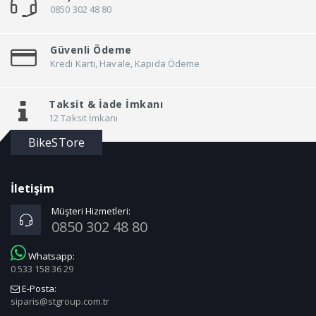
0850 302 48 80
Güvenli Ödeme
Kredi Kartı, Havale, Kapıda Ödeme
Taksit &
İade İmkanı
12 Taksit İmkanı
BikeSTore
İletişim
Müşteri Hizmetleri:
0850 302 48 80
Whatsapp:
0 533 158 36 29
E-Posta:
siparis@stgroup.com.tr