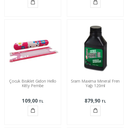
Sepete
Sepete
Ekle
Ekle
Çocuk Bisiklet Gidon Hello
Sram Maxima Mineral Fren
Kitty Pembe
Yağı 120ml
109,00
879,90
TL
TL
Sepete
Sepete