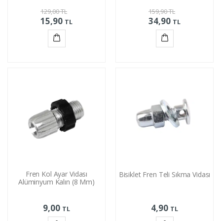
129,00
TL
159,90
TL
15,90
34,90
TL
TL
Sepete
Sepete
Ekle
Ekle
Fren Kol Ayar Vidası
Bisiklet Fren Teli Sıkma Vidası
Alüminyum Kalın (8 Mm)
9,00
4,90
TL
TL