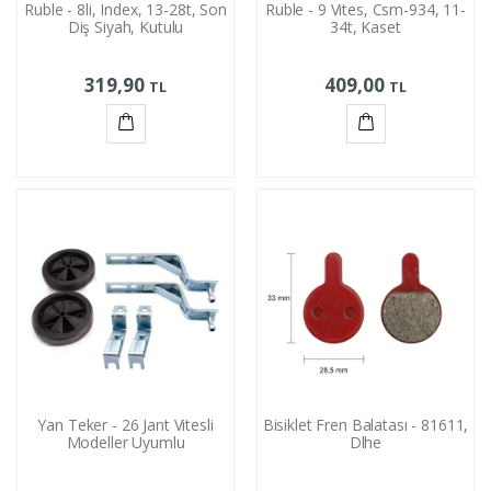
Ruble - 8li, Index, 13-28t, Son
Ruble - 9 Vites, Csm-934, 11-
Diş Siyah, Kutulu
34t, Kaset
319,90
409,00
TL
TL
Sepete
Sepete
Ekle
Ekle
Yan Teker - 26 Jant Vitesli
Bisiklet Fren Balatası - 81611,
Modeller Uyumlu
Dlhe