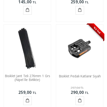
145,00
259,00
TL
TL
Sepete
Sepete
Ekle
Ekle
%2 İnd.
Bisiklet Jant Teli 276mm 1 Grs
Bisiklet Pedalı Katlanır Siyah
(Nipel İle Birlikte)
297,04
TL
259,00
290,00
TL
TL