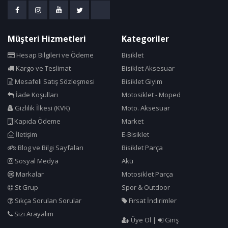
Müşteri Hizmetleri
Kategoriler
Hesap Bilgileri ve Ödeme
Bisiklet
Kargo ve Teslimat
Bisiklet Aksesuar
Mesafeli Satış Sözleşmesi
Bisiklet Giyim
İade Koşulları
Motosiklet - Moped
Gizlilik İlkesi (KVK)
Moto. Aksesuar
Kapıda Ödeme
Market
İletişim
E-Bisiklet
Blog ve Bilgi Sayfaları
Bisiklet Parça
Sosyal Medya
Akü
Markalar
Motosiklet Parça
St Grup
Spor & Outdoor
Sıkça Sorulan Sorular
Fırsat İndirimler
Sizi Arayalım
Üye Ol
|
Giriş