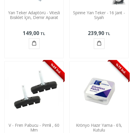
Yan Teker Adaptörü - Vitesli
Spinne Yan Teker - 16 Jant -
Bisiklet İçin, Demir Aparat
Siyah
149,00
239,90
TL
TL
Sepete
Sepete
Ekle
Ekle
%88 İnd.
%78 İnd.
V - Fren Pabucu - Pimli , 60
Krönyo Hazır Yama - 6'lı,
Mm
Kutulu