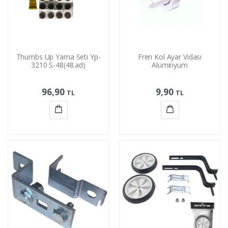
Thumbs Up Yama Seti Yp-
Fren Kol Ayar Vidası
3210 S-48(48.ad)
Alüminyum
96,90
9,90
TL
TL
Sepete
Sepete
Ekle
Ekle