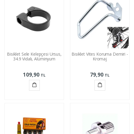
Bisiklet Sele Kelepçesi Ursus,
Bisiklet Vites Koruma Demiri -
34.9 Vidalı, Alüminyum
Kromaj
109,90
79,90
TL
TL
Sepete
Sepete
Ekle
Ekle