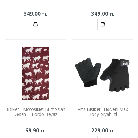
349,00
349,00
TL
TL
Sepete
Sepete
Ekle
Ekle
Bisiklet - Motosiklet Buff Aslan
Altis Bisikletli Eldiveni Max
Desenli - Bordo Beyaz
Body, Siyah, Xl
69,90
229,00
TL
TL