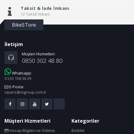
Taksit &
İade İmkanı
12 Taksit İmkanı
BikeSTore
İletişim
Müşteri Hizmetleri:
0850 302 48 80
Whatsapp:
0 533 158 36 29
E-Posta:
siparis@stgroup.com.tr
Müşteri Hizmetleri
Kategoriler
Hesap Bilgileri ve Ödeme
Bisiklet