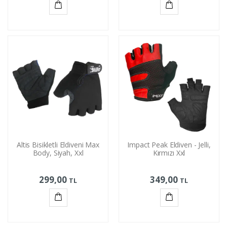
Sepete
Sepete
Ekle
Ekle
Altis Bisikletli Eldiveni Max
Impact Peak Eldiven - Jelli,
Body, Siyah, Xxl
Kırmızı Xxl
299,00
349,00
TL
TL
Sepete
Sepete