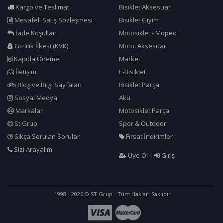
Kargo ve Teslimat
Bisiklet Aksesuar
Mesafeli Satış Sözleşmesi
Bisiklet Giyim
İade Koşulları
Motosiklet - Moped
Gizlilik İlkesi (KVK)
Moto. Aksesuar
Kapıda Ödeme
Market
İletişim
E-Bisiklet
Blog ve Bilgi Sayfaları
Bisiklet Parça
Sosyal Medya
Akü
Markalar
Motosiklet Parça
St Grup
Spor & Outdoor
Sıkça Sorulan Sorular
Fırsat İndirimler
Sizi Arayalım
Üye Ol
|
Giriş
1998 - 2026 © ST Grup - Tüm Hakları Saklıdır