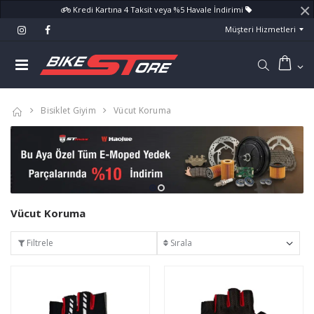
×
Kredi Kartına 4 Taksit veya %5 Havale İndirimi
Müşteri Hizmetleri
Bisiklet Giyim
Vücut Koruma
Vücut Koruma
Filtrele