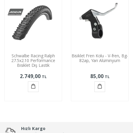
Schwalbe Racing Ralph
Bisiklet Fren Kolu - V-fren, Bg-
27.5x2.10 Performance
82ap, Yarı Alüminyum
Bisiklet Dış Lastik
2.749,00
85,00
TL
TL
Sepete
Sepete
Ekle
Ekle
Hızlı Kargo