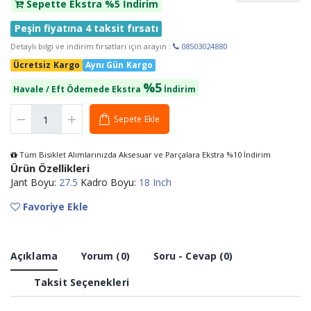
Sepette Ekstra %5 İndirim
Peşin fiyatına 4 taksit fırsatı
Detaylı bilgi ve indirim fırsatları için arayın :
08503024880
Ücretsiz Kargo
Aynı Gün Kargo
%5
Havale / Eft Ödemede Ekstra
İndirim
Sepete Ekle
Tüm Bisiklet Alımlarınızda Aksesuar ve Parçalara Ekstra %10 İndirim
Ürün Özellikleri
Jant Boyu:
27.5
Kadro Boyu:
18 Inch
Favoriye Ekle
Açıklama
Yorum (0)
Soru - Cevap (0)
Taksit Seçenekleri