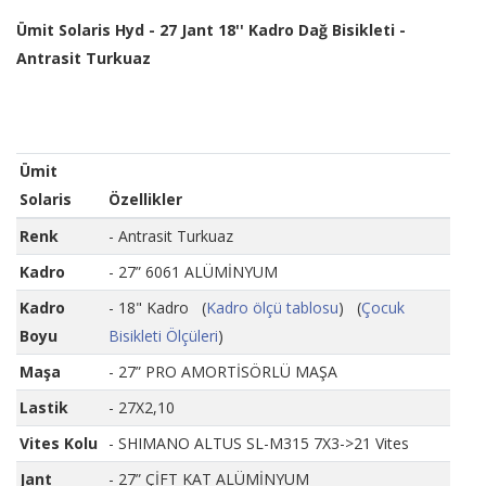
Ümit Solaris Hyd - 27 Jant 18'' Kadro Dağ Bisikleti -
Antrasit Turkuaz
Ümit
Solaris
Özellikler
Renk
- Antrasit Turkuaz
Kadro
- 27” 6061 ALÜMİNYUM
Kadro
- 18" Kadro (
Kadro ölçü tablosu
) (
Çocuk
Boyu
Bisikleti Ölçüleri
)
Maşa
- 27” PRO AMORTİSÖRLÜ MAŞA
Lastik
- 27X2,10
Vites Kolu
- SHIMANO ALTUS SL-M315 7X3->21 Vites
Jant
- 27” ÇİFT KAT ALÜMİNYUM