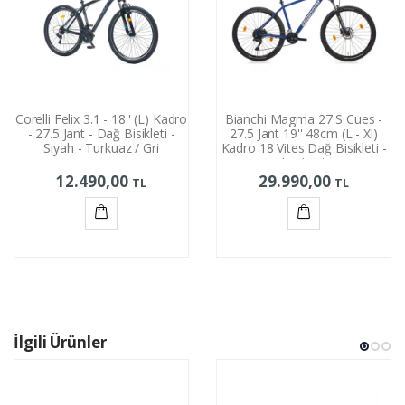
Corelli Felix 3.1 - 18'' (L) Kadro
Bianchi Magma 27 S Cues -
- 27.5 Jant - Dağ Bisikleti -
27.5 Jant 19'' 48cm (L - Xl)
Siyah - Turkuaz / Gri
Kadro 18 Vites Dağ Bisikleti -
Lacivert
12.490,00
29.990,00
TL
TL
Sepete
Sepete
Ekle
Ekle
İlgili Ürünler