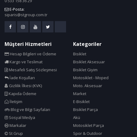
0 533 158 36 29
E-Posta:
siparis@stgroup.com.tr
Müşteri Hizmetleri
Kategoriler
Hesap Bilgileri ve Ödeme
Bisiklet
Kargo ve Teslimat
Bisiklet Aksesuar
Mesafeli Satış Sözleşmesi
Bisiklet Giyim
İade Koşulları
Motosiklet - Moped
Gizlilik İlkesi (KVK)
Moto. Aksesuar
Kapıda Ödeme
Market
İletişim
E-Bisiklet
Blog ve Bilgi Sayfaları
Bisiklet Parça
Sosyal Medya
Akü
Markalar
Motosiklet Parça
St Grup
Spor & Outdoor