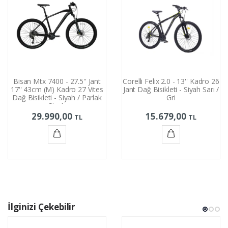
Bisan Mtx 7400 - 27.5'' Jant
Corelli Felix 2.0 - 13'' Kadro 26
17'' 43cm (M) Kadro 27 Vites
Jant Dağ Bisikleti - Siyah Sarı /
Dağ Bisikleti - Siyah / Parlak
Gri
Siyah
29.990,00
15.679,00
TL
TL
Sepete
Sepete
Ekle
Ekle
İlginizi Çekebilir