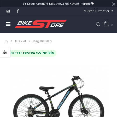
×
Kredi Kartına 4 Taksit veya %5 Havale İndirimi
Müşteri Hizmetleri
Bisiklet
Dağ Bisikleti
SEPETTE EKSTRA %5 İNDIRIM