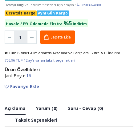
Detaylı bilgi ve indirim fırsatları için arayın :
08503024880
Ücretsiz Kargo
Aynı Gün Kargo
%5
Havale / Eft Ödemede Ekstra
İndirim
Sepete Ekle
Tüm Bisiklet Alımlarınızda Aksesuar ve Parçalara Ekstra %10 İndirim
706,96 TL * 12 ay’a varan taksit seçenekleri
Ürün Özellikleri
Jant Boyu:
16
Favoriye Ekle
Açıklama
Yorum (0)
Soru - Cevap (0)
Taksit Seçenekleri