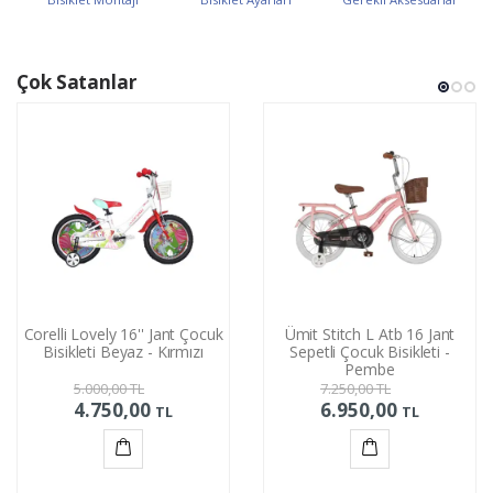
Çok Satanlar
Corelli Lovely 16'' Jant Çocuk
Ümit Stitch L Atb 16 Jant
Bisikleti Beyaz - Kırmızı
Sepetli Çocuk Bisikleti -
Pembe
5.000,00
TL
7.250,00
TL
4.750,00
6.950,00
TL
TL
Sepete
Sepete