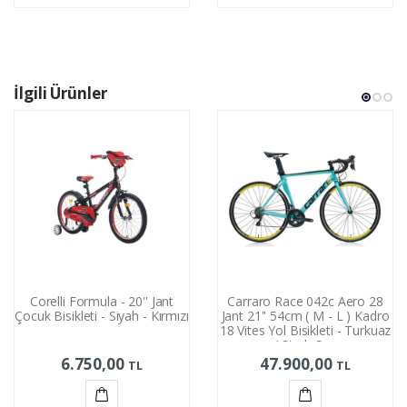
Ekle
Ekle
İlgili Ürünler
Corelli Formula - 20'' Jant
Carraro Race 042c Aero 28
Çocuk Bisikleti - Siyah - Kırmızı
Jant 21'' 54cm ( M - L ) Kadro
18 Vites Yol Bisikleti - Turkuaz
/ Siyah Sarı
6.750,00
47.900,00
TL
TL