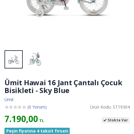
Ümit Hawai 16 Jant Çantalı Çocuk
Bisikleti - Sky Blue
Ümit
(0 Yorum)
Ürün Kodu: ST19304
7.190,00
Stokta Var
TL
Peşin fiyatına 4 taksit fırsatı