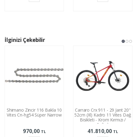
Sepete
Sepete
Ekle
Ekle
İlginizi Çekebilir
Shimano Zincir 116 Bakla 10
Carraro Crx 911 - 29 Jant 20''
Vites Cn-hg54 Süper Narrow
52cm (Xl) Kadro 11 Vites Dağ
Bisikleti - Krom Kırmızı /
Şeftali
970,00
41.810,00
TL
TL