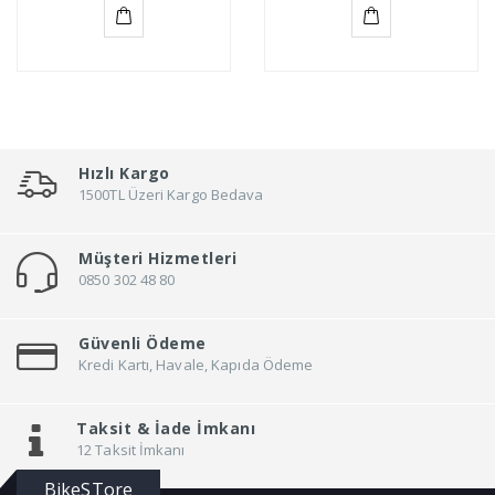
Sepete
Sepete
Ekle
Ekle
Hızlı Kargo
1500TL Üzeri Kargo Bedava
Müşteri Hizmetleri
0850 302 48 80
Güvenli Ödeme
Kredi Kartı, Havale, Kapıda Ödeme
Taksit &
İade İmkanı
12 Taksit İmkanı
BikeSTore