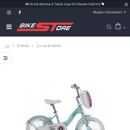
×
Kredi Kartına 4 Taksit veya %5 Havale İndirimi
Müşteri Hizmetleri
Bisiklet
Çocuk Bisikleti