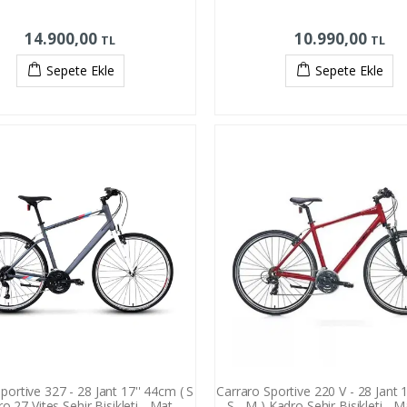
14.900,00
10.990,00
TL
TL
Sepete Ekle
Sepete Ekle
portive 327 - 28 Jant 17'' 44cm ( S
Carraro Sportive 220 V - 28 Jant 
ro 27 Vites Şehir Bisikleti - Mat
S - M ) Kadro Şehir Bisikleti -