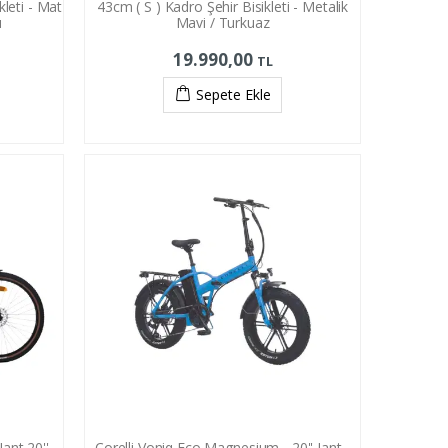
kleti - Mat
43cm ( S ) Kadro Şehir Bisikleti - Metalik
ı
Mavi / Turkuaz
19.990,00
TL
Sepete Ekle
ant 20''
Corelli Voniq Eco Magnesium - 20'' Jant -