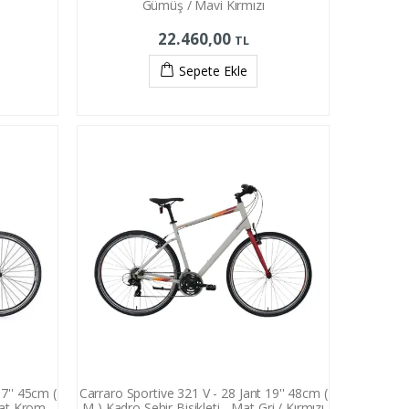
Gümüş / Mavi Kırmızı
22.460,00
TL
Sepete Ekle
17'' 45cm (
Carraro Sportive 321 V - 28 Jant 19'' 48cm (
 Mat Krom
M ) Kadro Şehir Bisikleti - Mat Gri / Kırmızı