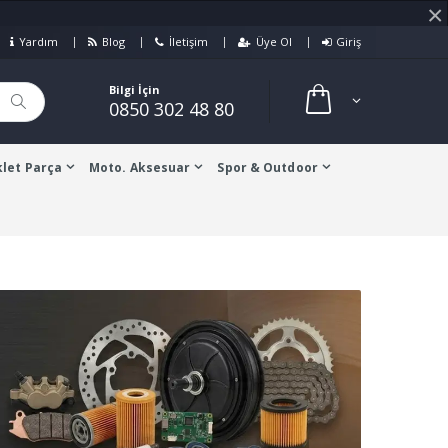
×
Yardım
Blog
İletişim
Üye Ol
Giriş
Bilgi İçin
0850 302 48 80
let Parça
Moto. Aksesuar
Spor & Outdoor