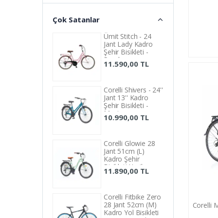
20 Inch
21 Inch
Çok Satanlar
22 Inch
Ümit Stitch - 24
Jant Lady Kadro
38 cm
Şehir Bisikleti -
Pembe
40 cm
11.590,00 TL
41 cm
43 cm
Corelli Shivers - 24''
Jant 13'' Kadro
44 cm
Şehir Bisikleti -
Mavi
10.990,00 TL
45 cm
46 cm
Corelli Glowie 28
47 cm
Jant 51cm (L)
Kadro Şehir
48 cm
Bisikleti Yeşil
11.890,00 TL
49 cm
50 cm
Corelli Fitbike Zero
28 Jant 52cm (M)
Corelli 
51 cm
Kadro Yol Bisikleti