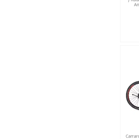
An
Carraro