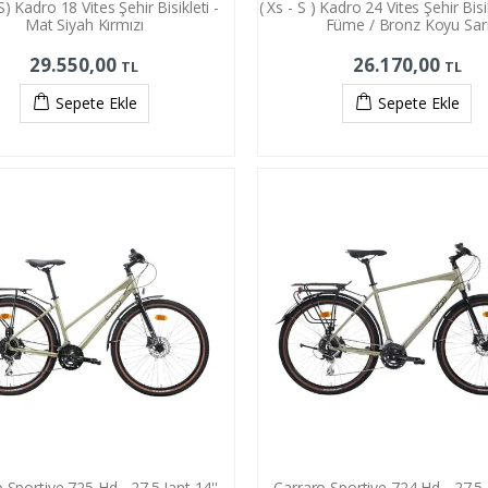
) Kadro 18 Vites Şehir Bisikleti -
( Xs - S ) Kadro 24 Vites Şehir Bisi
Mat Siyah Kırmızı
Füme / Bronz Koyu Sar
29.550,00
26.170,00
TL
TL
Sepete Ekle
Sepete Ekle
 Sportive 725 Hd - 27.5 Jant 14''
Carraro Sportive 724 Hd - 27.5 J