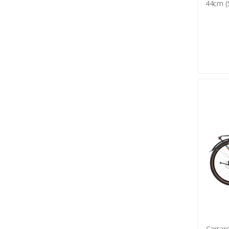
44cm (S
Carraro