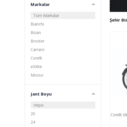
Markalar
Tüm Markalar
Şehir Bis
Bianchi
Bisan
Broster
Carraro
Corelli
eXXite
Mosso
Rayvolt
Ümit
Jant Boyu
Hepsi
20
Corelli G
24