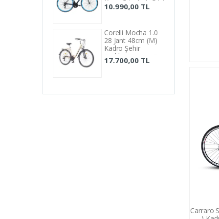
Koyu Gri - Açık Gri /
52 cm
10.990,00 TL
Mavi
53 cm
54 cm
Corelli Mocha 1.0
28 Jant 48cm (M)
56 cm
Kadro Şehir
Bisikleti Krem - Gri
17.700,00 TL
57 cm
58 cm
Carraro S
) Kad