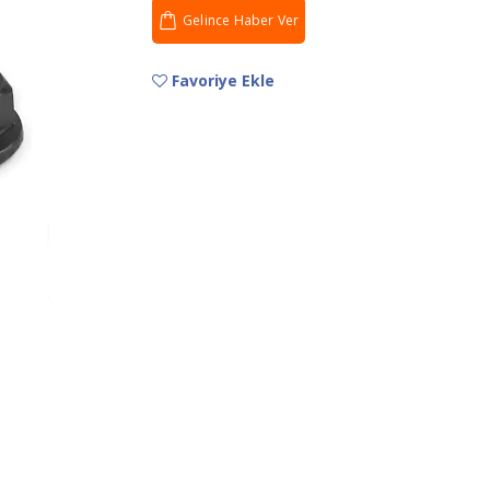
Gelince Haber Ver
Favoriye Ekle
Krönyo Hazır Yama -
Krön
6'lı, Kutulu
6'lı, 