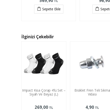
569,90
96,9
TL
Sepete Ekle
Sepet
İlginizi Çekebilir
Impact Kısa Çorap 4’lü Set –
Bisiklet Fren Teli Sıkm
Siyah Ve Beyaz (L)
Vidası
269,00
4,90
TL
TL