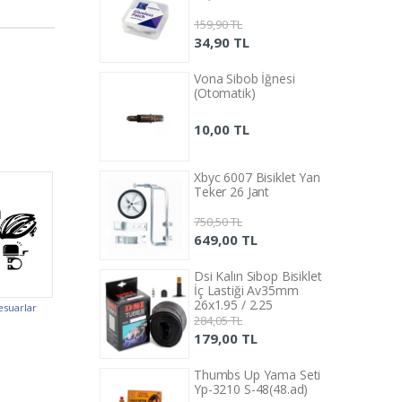
0 TL
159,90 TL
0 TL
34,90 TL
Sibob İğnesi
Vona Sibob İğnesi
matik)
(Otomatik)
0 TL
10,00 TL
6007 Bisiklet Yan
Xbyc 6007 Bisiklet Yan
 26 Jant
Teker 26 Jant
0 TL
750,50 TL
00 TL
649,00 TL
alın Sibop Bisiklet
Dsi Kalın Sibop Bisiklet
astiği Av35mm
İç Lastiği Av35mm
95 / 2.25
26x1.95 / 2.25
esuarlar
5 TL
284,05 TL
00 TL
179,00 TL
bs Up Yama Seti
Thumbs Up Yama Seti
10 S-48(48.ad)
Yp-3210 S-48(48.ad)