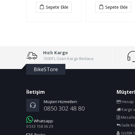
Sepete Ekle
Sepete Ekle
Hızlı Kargo
1500TL Üzeri Kargo Bedava
BikeSTore
İletişim
Müşteri
Müşteri Hizmetleri:
Hesap B
0850 302 48 80
Kargo v
Mesafel
Whatsapp:
İade Ko
0 533 158 36 29
Gizlilik 
E-Posta: