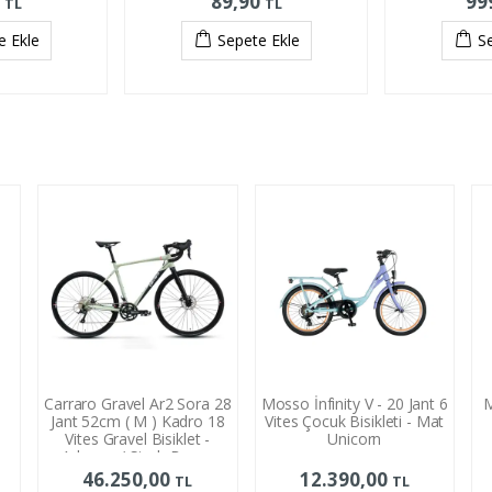
0
89,90
99
TL
TL
e Ekle
Sepete Ekle
S
a
Carraro Gravel Ar2 Sora 28
Mosso İnfinity V - 20 Jant 6
M
Jant 52cm ( M ) Kadro 18
Vites Çocuk Bisikleti - Mat
Vites Gravel Bisiklet -
Unicorn
Adaçayı / Siyah Beyaz
46.250,00
12.390,00
TL
TL