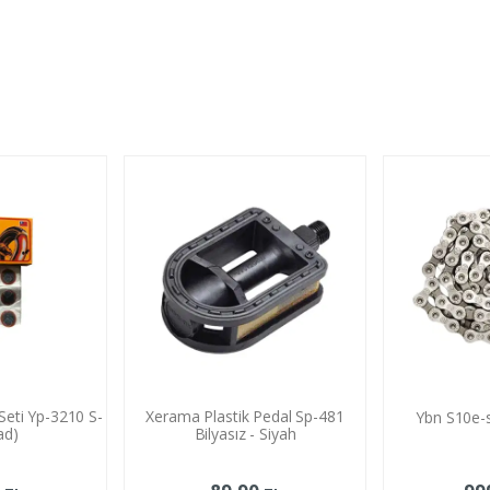
96,90 TL
96,9
eti Yp-3210 S-
Xerama Plastik Pedal Sp-481
Ybn S10e-s
ad)
Bilyasız - Siyah