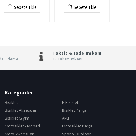
Sepete Ekle
Sepete Ekle
Taksit &
İade İmkanı
pıda Ödeme
12 Taksit İmkanı
Kategoriler
Bisiklet
E-Bisiklet
Bisiklet Aksesuar
Bisiklet Parça
Bisiklet Giyim
Akü
Motosiklet - Moped
Motosiklet Parça
Moto. Aksesuar
Spor & Outdoor