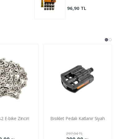
0 TL
96,90 TL
Dsi Lam
2 E-bike Zinciri
Bisiklet Pedalı Katlanır Siyah
297,04
TL