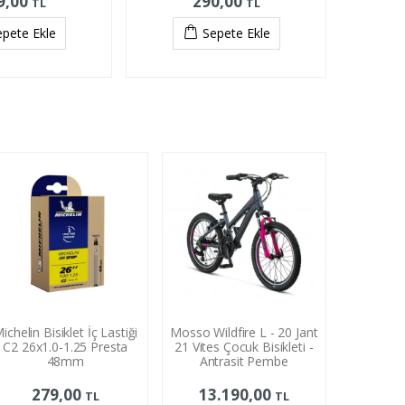
9,00
290,00
TL
TL
epete Ekle
Sepete Ekle
ichelin Bisiklet İç Lastiği
Mosso Wildfire L - 20 Jant
C2 26x1.0-1.25 Presta
21 Vites Çocuk Bisikleti -
48mm
Antrasit Pembe
279,00
13.190,00
TL
TL