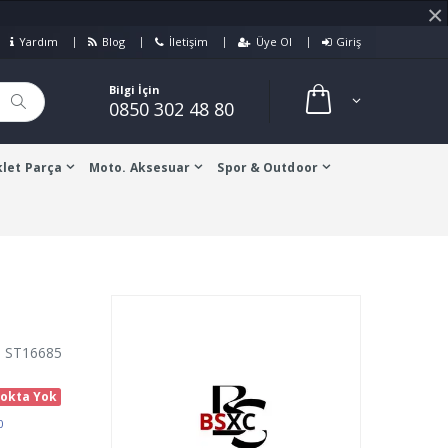
×
Yardım
Blog
İletişim
Üye Ol
Giriş
Bilgi İçin
0850 302 48 80
let Parça
Moto. Aksesuar
Spor & Outdoor
: ST16685
tokta Yok
0