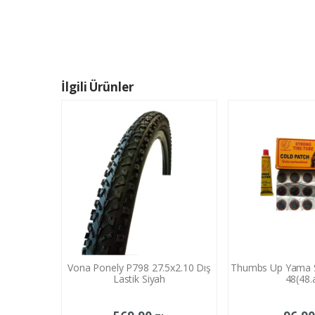
İlgili Ürünler
Vona Ponely P798 27.5x2.10 Dış
Thumbs Up Yama S
Lastik Siyah
48(48.