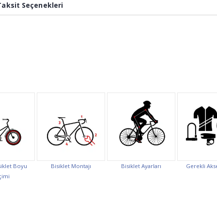
Taksit Seçenekleri
159,90 TL
159,9
34,90 TL
34,9
Vona Sibob İğnesi
Vona 
(Otomatik)
(Oto
10,00 TL
10,0
Xbyc 6007 Bisiklet Yan
Xbyc 
Teker 26 Jant
Teker
750,50 TL
750,5
649,00 TL
649,
Dsi Kalın Sibop Bisiklet
Dsi K
İç Lastiği Av35mm
İç L
26x1.95 / 2.25
26x1.
iklet Boyu
Bisiklet Montajı
Bisiklet Ayarları
Gerekli Aks
284,05 TL
284,0
çimi
179,00 TL
179,
Thumbs Up Yama Seti
Thum
Yp-3210 S-48(48.ad)
Yp-32