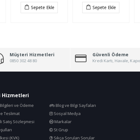
Sepete Ekle
Sepete Ekle
Müşteri Hizmetleri
Güvenli Ödeme
0850 302 48 80
Kredi Kartı, Havale, Ka
 Hizmetleri
ilgileri ve Ödeme
Blog ve Bilgi Sayfaları
e Teslimat
Sosyal Medya
i Satış Sözleşmesi
Markalar
şulları
St Grup
İlkesi (KVK)
Sıkça Sorulan Sorular