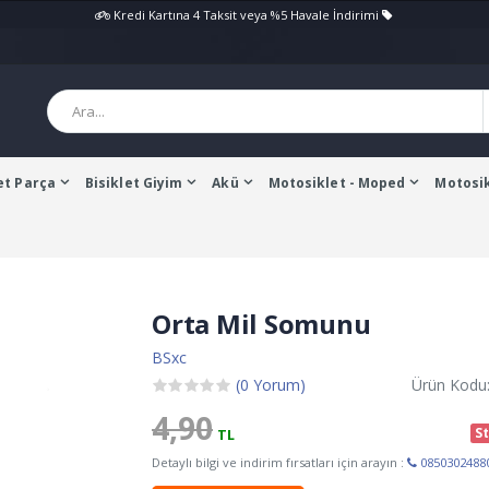
Kredi Kartına 4 Taksit veya %5 Havale İndirimi
et Parça
Bisiklet Giyim
Akü
Motosiklet - Moped
Motosik
Orta Mil Somunu
BSxc
(0 Yorum)
Ürün Kodu
4,90
S
TL
Detaylı bilgi ve indirim fırsatları için arayın :
0850302488