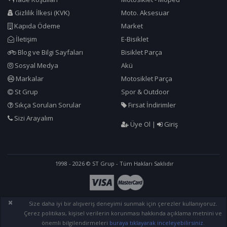
Gizlilik İlkesi (KVK)
Moto. Aksesuar
Kapıda Ödeme
Market
İletişim
E-Bisiklet
Blog ve Bilgi Sayfaları
Bisiklet Parça
Sosyal Medya
Akü
Markalar
Motosiklet Parça
St Grup
Spor & Outdoor
Sıkça Sorulan Sorular
Fırsat İndirimler
Sizi Arayalım
Üye Ol
|
Giriş
1998 - 2026 © ST Grup - Tüm Hakları Saklıdır
×
Size daha iyi bir alışveriş deneyimi sunmak için çerezler kullanıyoruz.
Çerez politikası, kişisel verilerin korunması hakkında açıklama metnini ve
önemli bilgilendirmeleri
buraya tıklayarak inceleyebilirsiniz.