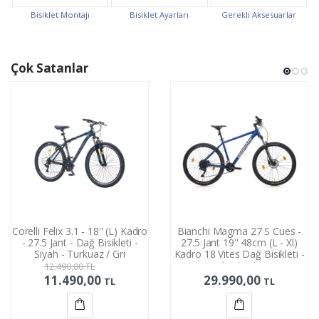
Bisiklet Montajı
Bisiklet Ayarları
Gerekli Aksesuarlar
Çok Satanlar
Corelli Felix 3.1 - 18'' (L) Kadro
Bianchi Magma 27 S Cues -
- 27.5 Jant - Dağ Bisikleti -
27.5 Jant 19'' 48cm (L - Xl)
Siyah - Turkuaz / Gri
Kadro 18 Vites Dağ Bisikleti -
Lacivert
12.490,00
TL
11.490,00
29.990,00
TL
TL