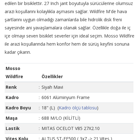
edilen bir bisiklettir. 27 Inch jant boyutuyla sürücülerine olumsuz
arazi koşullarını kolaylıkla aşmasını sağlar. Wildfire M'de hava
şartlarını uygun olmadığı zamanlarda bile hidrolik disk freni
sayesinde ani yavaşlamalara olanak sağlar. Özellikle doğa ile iç
içe olmayı seven bisiklet severler için ideal seçim. Mosso Wildfire
ile arazi koşullarında hem konfor hem de sürüş keyfini sonuna
kadar çıkarın.
Mosso
Wildfire
Özellikler
Renk
:
Siyah Mavi
Kadro
:
6061 Alüminyum Frame
Kadro Boyu
:
18" (L) (
Kadro ölçü tablosu
)
Maşa
:
688 M/LO (KİLİTLİ)
Lastik
:
MITAS OCELOT V85 27X2.10
Vites Kolu
:
ALTUS ST-EF500 ( 3x7 -> 21 Vites )