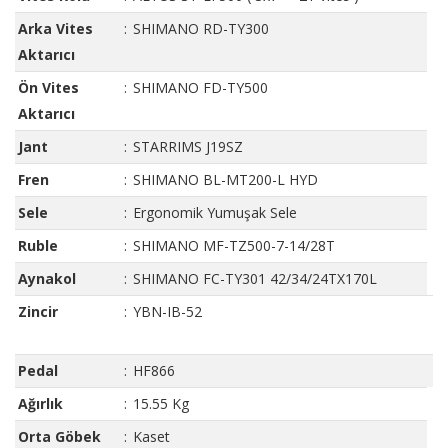
Arka Vites
:
SHIMANO RD-TY300
Aktarıcı
Ön Vites
:
SHIMANO FD-TY500
Aktarıcı
Jant
:
STARRIMS J19SZ
Fren
:
SHIMANO BL-MT200-L HYD
Sele
:
Ergonomik Yumuşak Sele
Ruble
:
SHIMANO MF-TZ500-7-14/28T
Aynakol
:
SHIMANO FC-TY301 42/34/24TX170L
Zincir
:
YBN-IB-52
Pedal
:
HF866
Ağırlık
:
15.55 Kg
Orta Göbek
:
Kaset