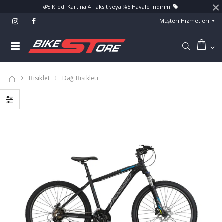
×
Kredi Kartına 4 Taksit veya %5 Havale İndirimi
Müşteri Hizmetleri
Bisiklet
Dağ Bisikleti