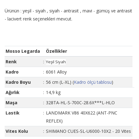
Ürünün : yeşil - siyah , siyah - antrasit , mavi - gümüş ve antrasit
- lacivert renk seçenekleri mevcut.
Mosso Legarda
Özellikler
Renk
:
Yeşil Siyah
Kadro
:
6061 Alloy
Kadro Boyu
:
56 cm (L-XL) (
Kadro ölçü tablosu
)
Ağırlık
:
14,9 kg
Maşa
:
328TA-HL-S-700C-28.6X***L-HLO
Lastik
:
LANDMARK V86 40X622 (ANT-PNC
REFLEX)
Vites Kolu
:
SHIMANO CUES-SL-U6000-10X2 - 20 Vites