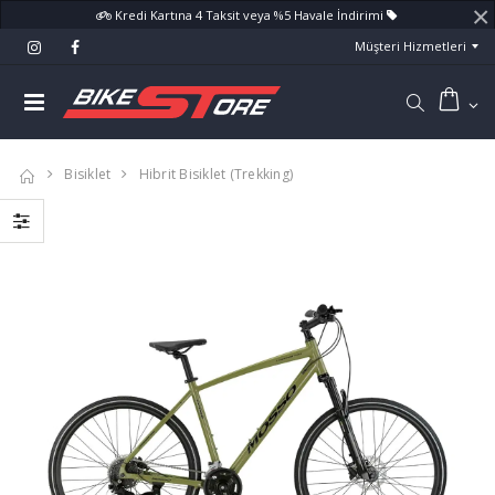
×
Kredi Kartına 4 Taksit veya %5 Havale İndirimi
Müşteri Hizmetleri
Bisiklet
Hibrit Bisiklet (Trekking)