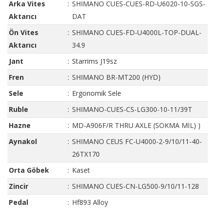
Arka Vites
:
SHIMANO CUES-CUES-RD-U6020-10-SGS-
Aktarıcı
DAT
Ön Vites
:
SHIMANO CUES-FD-U4000L-TOP-DUAL-
Aktarıcı
34.9
Jant
:
Starrims J19sz
Fren
:
SHIMANO BR-MT200 (HYD)
Sele
:
Ergonomik Sele
Ruble
:
SHIMANO-CUES-CS-LG300-10-11/39T
Hazne
:
MD-A906F/R THRU AXLE (SOKMA MİL) )
Aynakol
:
SHIMANO CEUS FC-U4000-2-9/10/11-40-
26TX170
Orta Göbek
:
Kaset
Zincir
:
SHIMANO CUES-CN-LG500-9/10/11-128
Pedal
:
Hf893 Alloy