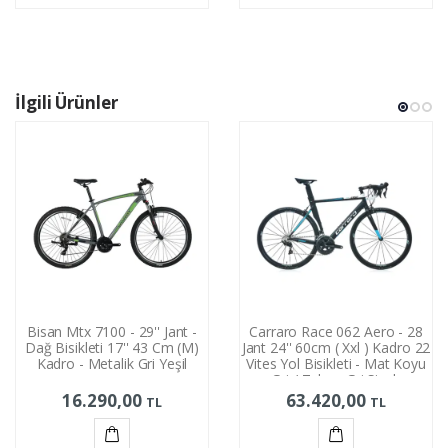
Ekle
Ekle
İlgili Ürünler
Bisan Mtx 7100 - 29'' Jant -
Carraro Race 062 Aero - 28
Dağ Bisikleti 17'' 43 Cm (M)
Jant 24'' 60cm ( Xxl ) Kadro 22
Kadro - Metalik Gri Yeşil
Vites Yol Bisikleti - Mat Koyu
Gri / Tekno Gri Siyah
16.290,00
63.420,00
TL
TL