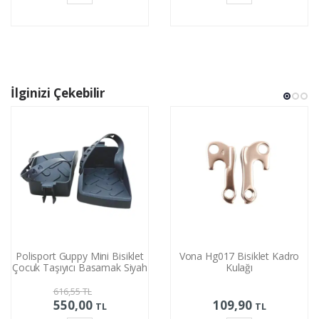
Sepete
Sepete
Ekle
Ekle
İlginizi Çekebilir
Polisport Guppy Mini Bisiklet
Vona Hg017 Bisiklet Kadro
Çocuk Taşıyıcı Basamak Siyah
Kulağı
616,55
TL
550,00
109,90
TL
TL