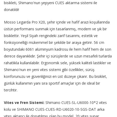
bisikleti, Shimano'nun yepyeni CUES aktarma sistemi ile
donatıldı!
Mosso Legarda Pro X20, şehir içinde ve hafif arazi koşullarında
üstün performans sunmak için tasarlanmış, modern ve şık bir
bisiklettir. Yeşil Siyah rengindeki zarif tasarımı, estetik ve
fonksiyonelliği mükemmel bir şekilde bir araya getirir. 56 cm
boyutundaki 6061 alüminyum kadrosu ile hem hafif hem de son
derece dayanıklıdır. Şehir içi sürüşlerde ve uzun mesafeli turlarda
rahatlıkla kullanılabilir. Ergonomik sele, yüksek kaliteli lastikler ve
Shimano'nun en yeni vites sistemi gibi özellikler, sürüş
konforunuzu ve güvenliğinizi en üst düzeye çıkarır. Bu bisiklet,
günlük kullanımın yanı sıra sportif amaçlar için de ideal bir
tercihtir.
Vites ve Fren Sistemi:
Shimano CUES-SL-U6000-10*2 vites
kolu ve SHIMANO CUES-CUES-RD-U6020-10-SGS-DAT arka
vites aktarıcı ile donatılmış olan bu model, 20 vites sunar.