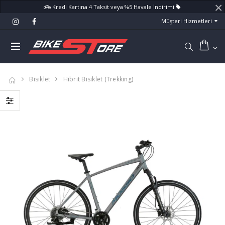
×
Kredi Kartına 4 Taksit veya %5 Havale İndirimi
Müşteri Hizmetleri
Bisiklet
Hibrit Bisiklet (Trekking)