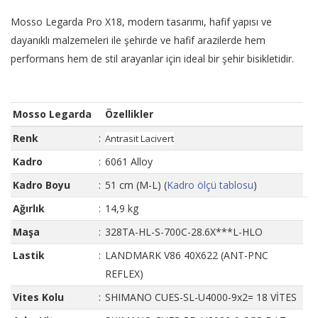
Mosso Legarda Pro X18, modern tasarımı, hafif yapısı ve
dayanıklı malzemeleri ile şehirde ve hafif arazilerde hem
performans hem de stil arayanlar için ideal bir şehir bisikletidir.
Mosso Legarda
Özellikler
Renk
:
Antrasit Lacivert
Kadro
:
6061 Alloy
Kadro Boyu
:
51 cm (M-L) (
Kadro ölçü tablosu
)
Ağırlık
:
14,9 kg
Maşa
:
328TA-HL-S-700C-28.6X***L-HLO
Lastik
:
LANDMARK V86 40X622 (ANT-PNC
REFLEX)
Vites Kolu
:
SHIMANO CUES-SL-U4000-9x2= 18 VİTES