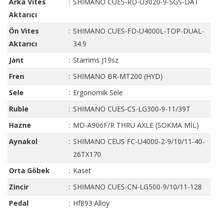
Arka Vites
:
SHIMANO CUES-RD-U3020-9-SGS-DAT
Aktarıcı
Ön Vites
:
SHIMANO CUES-FD-U4000L-TOP-DUAL-
Aktarıcı
34.9
Jant
:
Starrims J19sz
Fren
:
SHIMANO BR-MT200 (HYD)
Sele
:
Ergonomik Sele
Ruble
:
SHIMANO CUES-CS-LG300-9-11/39T
Hazne
:
MD-A906F/R THRU AXLE (SOKMA MİL)
Aynakol
:
SHIMANO CEUS FC-U4000-2-9/10/11-40-
26TX170
Orta Göbek
:
Kaset
Zincir
:
SHIMANO CUES-CN-LG500-9/10/11-128
Pedal
:
Hf893 Alloy