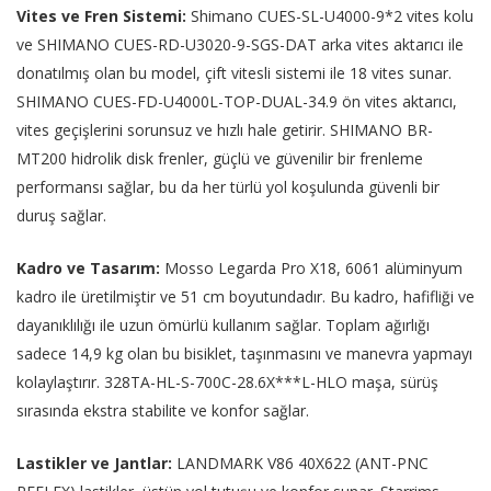
Vites ve Fren Sistemi:
Shimano CUES-SL-U4000-9*2 vites kolu
ve SHIMANO CUES-RD-U3020-9-SGS-DAT arka vites aktarıcı ile
donatılmış olan bu model, çift vitesli sistemi ile 18 vites sunar.
SHIMANO CUES-FD-U4000L-TOP-DUAL-34.9 ön vites aktarıcı,
vites geçişlerini sorunsuz ve hızlı hale getirir. SHIMANO BR-
MT200 hidrolik disk frenler, güçlü ve güvenilir bir frenleme
performansı sağlar, bu da her türlü yol koşulunda güvenli bir
duruş sağlar.
Kadro ve Tasarım:
Mosso Legarda Pro X18, 6061 alüminyum
kadro ile üretilmiştir ve 51 cm boyutundadır. Bu kadro, hafifliği ve
dayanıklılığı ile uzun ömürlü kullanım sağlar. Toplam ağırlığı
sadece 14,9 kg olan bu bisiklet, taşınmasını ve manevra yapmayı
kolaylaştırır. 328TA-HL-S-700C-28.6X***L-HLO maşa, sürüş
sırasında ekstra stabilite ve konfor sağlar.
Lastikler ve Jantlar:
LANDMARK V86 40X622 (ANT-PNC