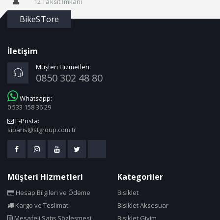
12 Taksit İmkanı
BikeSTore
İletişim
Müşteri Hizmetleri:
0850 302 48 80
Whatsapp:
0 533 158 36 29
E-Posta:
siparis@stgroup.com.tr
Müşteri Hizmetleri
Kategoriler
Hesap Bilgileri ve Ödeme
Bisiklet
Kargo ve Teslimat
Bisiklet Aksesuar
Mesafeli Satış Sözleşmesi
Bisiklet Giyim