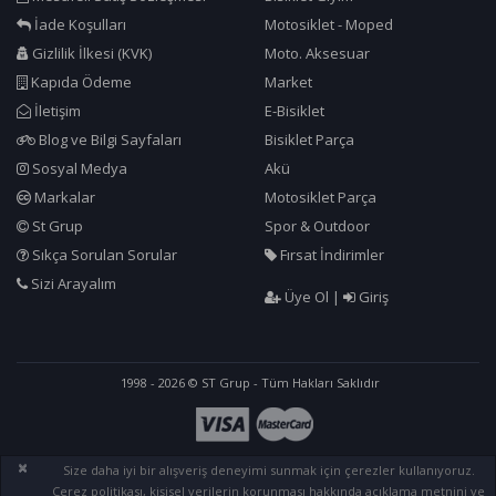
İade Koşulları
Motosiklet - Moped
Gizlilik İlkesi (KVK)
Moto. Aksesuar
Kapıda Ödeme
Market
İletişim
E-Bisiklet
Blog ve Bilgi Sayfaları
Bisiklet Parça
Sosyal Medya
Akü
Markalar
Motosiklet Parça
St Grup
Spor & Outdoor
Sıkça Sorulan Sorular
Fırsat İndirimler
Sizi Arayalım
Üye Ol
|
Giriş
1998 - 2026 © ST Grup - Tüm Hakları Saklıdır
×
Size daha iyi bir alışveriş deneyimi sunmak için çerezler kullanıyoruz.
Çerez politikası, kişisel verilerin korunması hakkında açıklama metnini ve