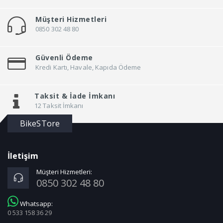
Müşteri Hizmetleri
0850 302 48 80
Güvenli Ödeme
Kredi Kartı, Havale, Kapıda Ödeme
Taksit &
İade İmkanı
12 Taksit İmkanı
BikeSTore
İletişim
Müşteri Hizmetleri:
0850 302 48 80
Whatsapp:
0 533 158 36 29