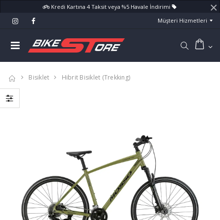
×
Kredi Kartına 4 Taksit veya %5 Havale İndirimi
Müşteri Hizmetleri
Bisiklet
Hibrit Bisiklet (Trekking)