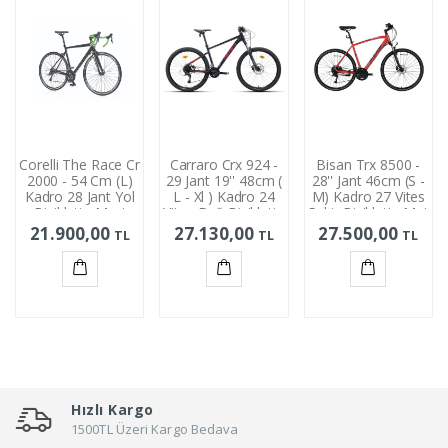
Corelli The Race Cr
Carraro Crx 924 -
Bisan Trx 8500 -
2000 - 54 Cm (L)
29 Jant 19'' 48cm (
28'' Jant 46cm (S -
Kadro 28 Jant Yol
L - Xl ) Kadro 24
M) Kadro 27 Vites
Bisikleti - Mavi
Vites Dağ Bisikleti -
Şehir Bisikleti - Mat
Siyah / Gri
Karanlık Mor Kırmızı
Kırmızı Siyah
21.900,00
27.130,00
27.500,00
TL
TL
TL
Sepete
Sepete
Sepete
Ekle
Ekle
Ekle
Hızlı Kargo
1500TL Üzeri Kargo Bedava