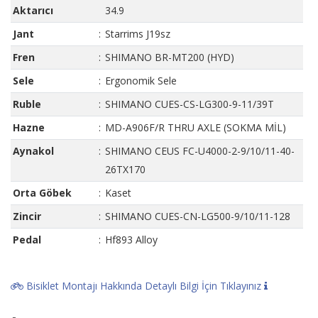
Aktarıcı
34.9
Jant
:
Starrims J19sz
Fren
:
SHIMANO BR-MT200 (HYD)
Sele
:
Ergonomik Sele
Ruble
:
SHIMANO CUES-CS-LG300-9-11/39T
Hazne
:
MD-A906F/R THRU AXLE (SOKMA MİL)
Aynakol
:
SHIMANO CEUS FC-U4000-2-9/10/11-40-
26TX170
Orta Göbek
:
Kaset
Zincir
:
SHIMANO CUES-CN-LG500-9/10/11-128
Pedal
:
Hf893 Alloy
Bisiklet Montajı Hakkında Detaylı Bilgi İçin Tıklayınız