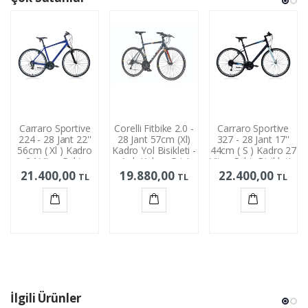
Carraro Sportive
Corelli Fitbike 2.0 -
Carraro Sportive
224 - 28 Jant 22''
28 Jant 57cm (Xl)
327 - 28 Jant 17''
56cm ( Xl ) Kadro
Kadro Yol Bisikleti -
44cm ( S ) Kadro 27
24 Vites Şehir
Açık Kahve Gri /
Vites Şehir Bisikleti -
Bisikleti - Manyetik
Turuncu
Mat Lacivert / Açık
21.400,00
19.880,00
22.400,00
TL
TL
TL
Mavi Siyah
Mavi
Sepete
Sepete
Sepete
Ekle
Ekle
Ekle
İlgili Ürünler