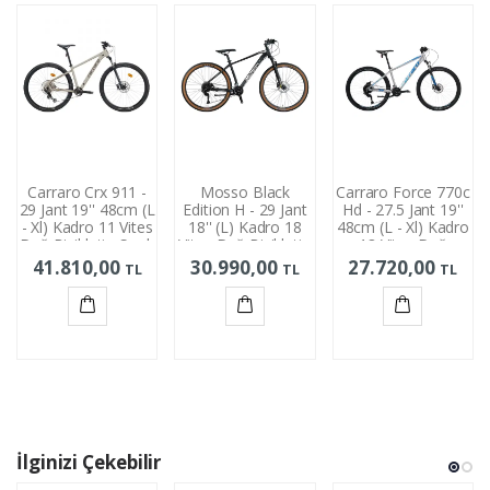
Carraro Crx 911 -
Mosso Black
Carraro Force 770c
29 Jant 19'' 48cm (L
Edition H - 29 Jant
Hd - 27.5 Jant 19''
- Xl) Kadro 11 Vites
18'' (L) Kadro 18
48cm (L - Xl) Kadro
Dağ Bisikleti - Sıcak
Vites Dağ Bisikleti -
18 Vites Dağ
Gri / Soluk Kahve
Siyah
Bisikleti - Gümüş
41.810,00
30.990,00
27.720,00
TL
TL
TL
Mavi
Sepete
Sepete
Sepete
Ekle
Ekle
Ekle
İlginizi Çekebilir