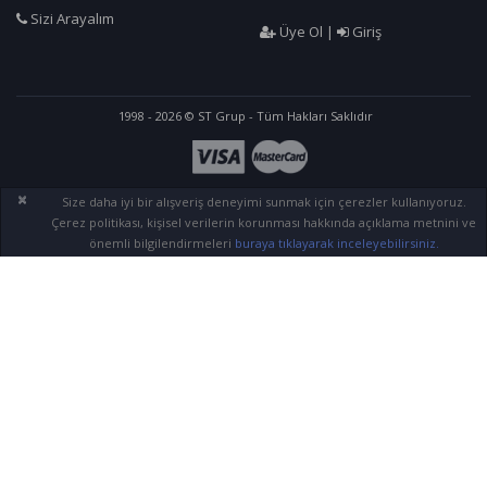
Sizi Arayalım
Üye Ol
|
Giriş
1998 - 2026 © ST Grup - Tüm Hakları Saklıdır
×
Size daha iyi bir alışveriş deneyimi sunmak için çerezler kullanıyoruz.
Çerez politikası, kişisel verilerin korunması hakkında açıklama metnini ve
önemli bilgilendirmeleri
buraya tıklayarak inceleyebilirsiniz.