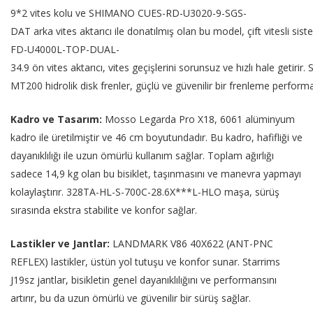
9*2 vites kolu ve SHIMANO CUES-RD-U3020-9-SGS-
DAT arka vites aktarıcı ile donatılmış olan bu model, çift vitesli s
FD-U4000L-TOP-DUAL-
34.9 ön vites aktarıcı, vites geçişlerini sorunsuz ve hızlı hale getir
MT200 hidrolik disk frenler, güçlü ve güvenilir bir frenleme performa
Kadro ve Tasarım:
Mosso Legarda Pro X18, 6061 alüminyum
kadro ile üretilmiştir ve 46 cm boyutundadır. Bu kadro, hafifliği ve
dayanıklılığı ile uzun ömürlü kullanım sağlar. Toplam ağırlığı
sadece 14,9 kg olan bu bisiklet, taşınmasını ve manevra yapmayı
kolaylaştırır. 328TA-HL-S-700C-28.6X***L-HLO maşa, sürüş
sırasında ekstra stabilite ve konfor sağlar.
Lastikler ve Jantlar:
LANDMARK V86 40X622 (ANT-PNC
REFLEX) lastikler, üstün yol tutuşu ve konfor sunar. Starrims
J19sz jantlar, bisikletin genel dayanıklılığını ve performansını
artırır, bu da uzun ömürlü ve güvenilir bir sürüş sağlar.