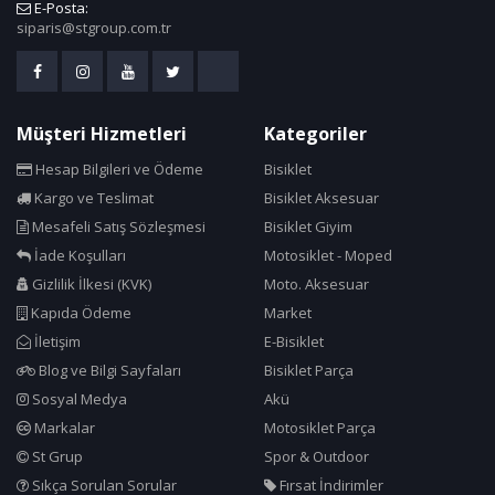
E-Posta:
siparis@stgroup.com.tr
Müşteri Hizmetleri
Kategoriler
Hesap Bilgileri ve Ödeme
Bisiklet
Kargo ve Teslimat
Bisiklet Aksesuar
Mesafeli Satış Sözleşmesi
Bisiklet Giyim
İade Koşulları
Motosiklet - Moped
Gizlilik İlkesi (KVK)
Moto. Aksesuar
Kapıda Ödeme
Market
İletişim
E-Bisiklet
Blog ve Bilgi Sayfaları
Bisiklet Parça
Sosyal Medya
Akü
Markalar
Motosiklet Parça
St Grup
Spor & Outdoor
Sıkça Sorulan Sorular
Fırsat İndirimler