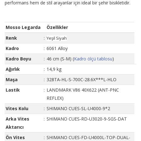
performans hem de stil arayanlar için ideal bir şehir bisikletidir.
Mosso Legarda
Özellikler
Renk
:
Yeşil Siyah
Kadro
:
6061 Alloy
Kadro Boyu
:
46 cm (S-M) (
Kadro ölçü tablosu
)
Ağırlık
:
14,9 kg
Maşa
:
328TA-HL-S-700C-28.6X***L-HLO
Lastik
:
LANDMARK V86 40X622 (ANT-PNC
REFLEX)
Vites Kolu
:
SHIMANO CUES-SL-U4000-9*2
Arka Vites
:
SHIMANO CUES-RD-U3020-9-SGS-DAT
Aktarıcı
Ön Vites
:
SHIMANO CUES-FD-U4000L-TOP-DUAL-