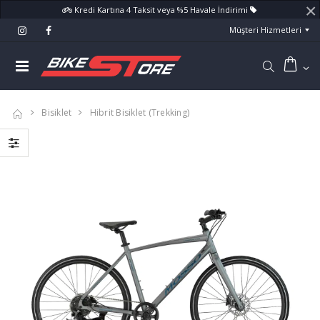
×
Kredi Kartına 4 Taksit veya %5 Havale İndirimi
Müşteri Hizmetleri
Bisiklet
Hibrit Bisiklet (Trekking)