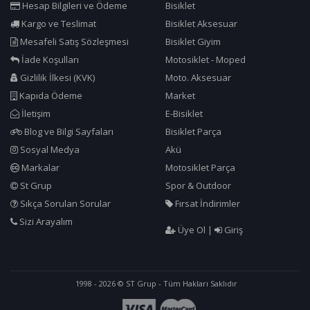
Hesap Bilgileri ve Ödeme
Bisiklet
Kargo ve Teslimat
Bisiklet Aksesuar
Mesafeli Satış Sözleşmesi
Bisiklet Giyim
İade Koşulları
Motosiklet - Moped
Gizlilik İlkesi (KVK)
Moto. Aksesuar
Kapıda Ödeme
Market
İletişim
E-Bisiklet
Blog ve Bilgi Sayfaları
Bisiklet Parça
Sosyal Medya
Akü
Markalar
Motosiklet Parça
St Grup
Spor & Outdoor
Sıkça Sorulan Sorular
Fırsat İndirimler
Sizi Arayalım
Üye Ol
|
Giriş
1998 - 2026 © ST Grup - Tüm Hakları Saklıdır