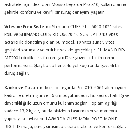
aktiviteler için ideal olan Mosso Legarda Pro X10, kullanıcılarına
şehirde konforlu ve keyifli bir sürüş deneyimi yaşatır.
Vites ve Fren Sistemi:
Shimano CUES-SL-U6000-10*1 vites
kolu ve SHIMANO CUES-RD-U6020-10-SGS-DAT arka vites
aktarıcı ile donatılmış olan bu model, 10 vites sunar. Vites
geçişleri sorunsuz ve hızlı bir şekilde gerçekleşir. SHIMANO BR-
MT200 hidrolik disk frenler, güçlü ve güvenilir bir frenleme
performansı sağlar, bu da her türlü yol koşulunda güvenli bir
duruş sağlar.
Kadro ve Tasarım:
Mosso Legarda Pro X10, 6061 alüminyum
kadro ile üretilmiştir ve 46 cm boyutundadır. Bu kadro, hafifliği ve
dayanıklılığı ile uzun ömürlü kullanım sağlar. Toplam ağırlığı
sadece 13,2 kg'dir, bu da bisikletin taşınmasını ve manevra
yapmayı kolaylaştırır. LAGARDA-CUES-MDM-POST-MONT
RIGIT-D maşa, sürüş sırasında ekstra stabilite ve konfor sağlar.