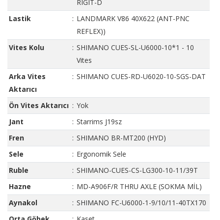
RIGIT-D
Lastik
:
LANDMARK V86 40X622 (ANT-PNC
REFLEX))
Vites Kolu
:
SHIMANO CUES-SL-U6000-10*1 - 10
Vites
Arka Vites
:
SHIMANO CUES-RD-U6020-10-SGS-DAT
Aktarıcı
Ön Vites Aktarıcı
:
Yok
Jant
:
Starrims J19sz
Fren
:
SHIMANO BR-MT200 (HYD)
Sele
:
Ergonomik Sele
Ruble
:
SHIMANO-CUES-CS-LG300-10-11/39T
Hazne
:
MD-A906F/R THRU AXLE (SOKMA MİL)
Aynakol
:
SHIMANO FC-U6000-1-9/10/11-40TX170
Orta Göbek
:
Kaset