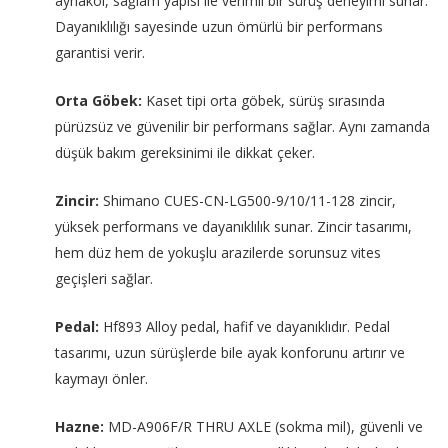
aynakol, sağlam yapısı ile verimli bir sürüş deneyimi sunar.
Dayanıklılığı sayesinde uzun ömürlü bir performans
garantisi verir.
Orta Göbek:
Kaset tipi orta göbek, sürüş sırasında
pürüzsüz ve güvenilir bir performans sağlar. Aynı zamanda
düşük bakım gereksinimi ile dikkat çeker.
Zincir:
Shimano CUES-CN-LG500-9/10/11-128 zincir,
yüksek performans ve dayanıklılık sunar. Zincir tasarımı,
hem düz hem de yokuşlu arazilerde sorunsuz vites
geçişleri sağlar.
Pedal:
Hf893 Alloy pedal, hafif ve dayanıklıdır. Pedal
tasarımı, uzun sürüşlerde bile ayak konforunu artırır ve
kaymayı önler.
Hazne:
MD-A906F/R THRU AXLE (sokma mil), güvenli ve