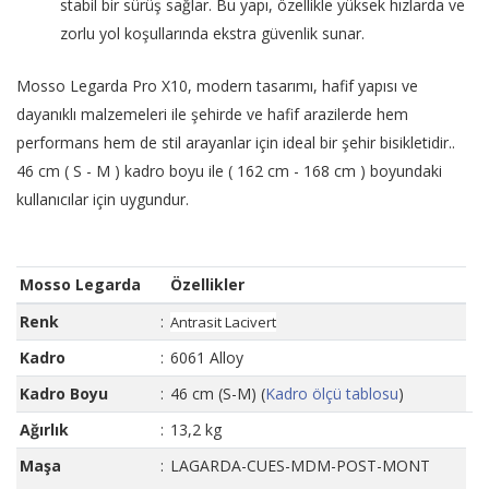
stabil bir sürüş sağlar. Bu yapı, özellikle yüksek hızlarda ve
zorlu yol koşullarında ekstra güvenlik sunar.
Mosso Legarda Pro X10, modern tasarımı, hafif yapısı ve
dayanıklı malzemeleri ile şehirde ve hafif arazilerde hem
performans hem de stil arayanlar için ideal bir şehir bisikletidir..
46 cm ( S - M ) kadro boyu ile ( 162 cm - 168 cm ) boyundaki
kullanıcılar için uygundur.
Mosso Legarda
Özellikler
Renk
:
Antrasit Lacivert
Kadro
:
6061 Alloy
Kadro Boyu
:
46 cm (S-M) (
Kadro ölçü tablosu
)
Ağırlık
:
13,2 kg
Maşa
:
LAGARDA-CUES-MDM-POST-MONT