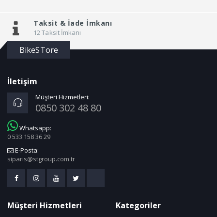
Taksit &
İade İmkanı
12 Taksit İmkanı
BikeSTore
İletişim
Müşteri Hizmetleri:
0850 302 48 80
Whatsapp:
0 533 158 36 29
E-Posta:
siparis@stgroup.com.tr
Müşteri Hizmetleri
Kategoriler