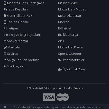
Mesafeli Satış Sözleşmesi
Bisiklet Giyim
İade Koşulları
Motosiklet - Moped
Gizlilik İlkesi (KVK)
Moto. Aksesuar
Kapıda Ödeme
Market
İletişim
E-Bisiklet
Blog ve Bilgi Sayfaları
Bisiklet Parça
Sosyal Medya
Akü
Markalar
Motosiklet Parça
St Grup
Spor & Outdoor
Sıkça Sorulan Sorular
Fırsat İndirimler
Sizi Arayalım
Üye Ol
|
Giriş
1998 - 2026 © ST Grup - Tüm Hakları Saklıdır
×
Size daha iyi bir alışveriş deneyimi sunmak için çerezler kullanıyoruz.