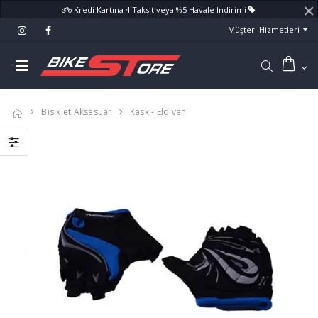
×
Kredi Kartına 4 Taksit veya %5 Havale İndirimi
Müşteri Hizmetleri
Bisiklet Aksesuar
Kask - Eldiven