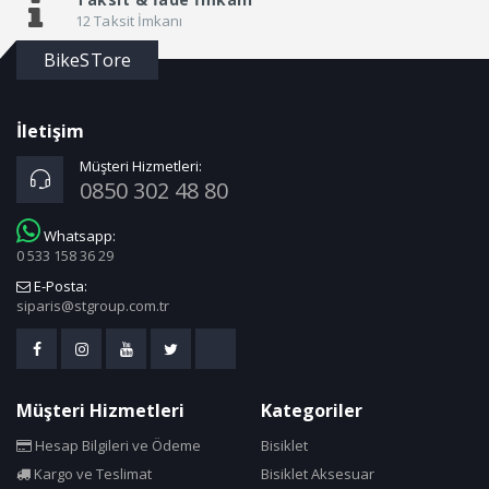
12 Taksit İmkanı
BikeSTore
İletişim
Müşteri Hizmetleri:
0850 302 48 80
Whatsapp:
0 533 158 36 29
E-Posta:
siparis@stgroup.com.tr
Müşteri Hizmetleri
Kategoriler
Hesap Bilgileri ve Ödeme
Bisiklet
Kargo ve Teslimat
Bisiklet Aksesuar