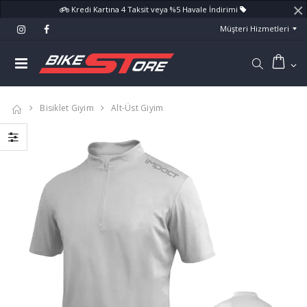
×
Kredi Kartına 4 Taksit veya %5 Havale İndirimi
Müşteri Hizmetleri
Bisiklet Giyim
Alt-Üst Giyim