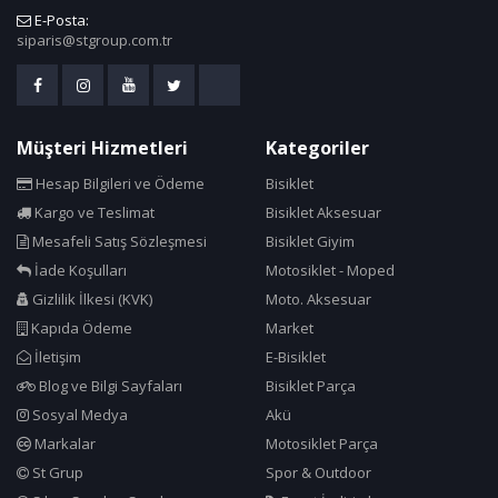
E-Posta:
siparis@stgroup.com.tr
Müşteri Hizmetleri
Kategoriler
Hesap Bilgileri ve Ödeme
Bisiklet
Kargo ve Teslimat
Bisiklet Aksesuar
Mesafeli Satış Sözleşmesi
Bisiklet Giyim
İade Koşulları
Motosiklet - Moped
Gizlilik İlkesi (KVK)
Moto. Aksesuar
Kapıda Ödeme
Market
İletişim
E-Bisiklet
Blog ve Bilgi Sayfaları
Bisiklet Parça
Sosyal Medya
Akü
Markalar
Motosiklet Parça
St Grup
Spor & Outdoor