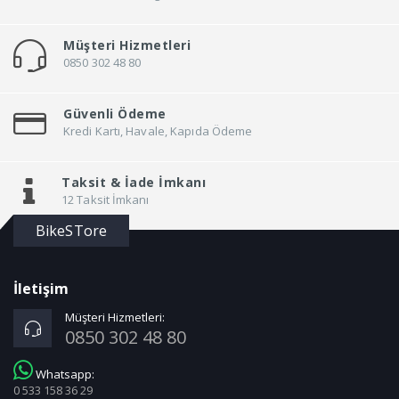
Müşteri Hizmetleri
0850 302 48 80
Güvenli Ödeme
Kredi Kartı, Havale, Kapıda Ödeme
Taksit &
İade İmkanı
12 Taksit İmkanı
BikeSTore
İletişim
Müşteri Hizmetleri:
0850 302 48 80
Whatsapp:
0 533 158 36 29