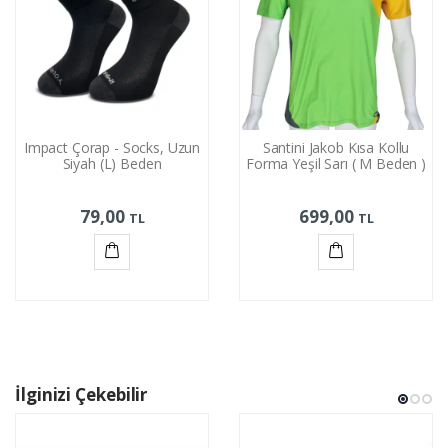
Impact Çorap - Socks, Uzun
Santini Jakob Kısa Kollu
Siyah (L) Beden
Forma Yeşil Sarı ( M Beden )
79,00
699,00
TL
TL
Sepete
Sepete
Ekle
Ekle
İlginizi Çekebilir