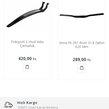
Polisport S-mud Arka
Vona Fk-391 Riser 31.8 Gidon
Çamurluk
620 Mm
420,00
TL
289,00
TL
Sepete
Sepete
Ekle
Ekle
Hızlı Kargo
1500TL Üzeri Kargo Bedava