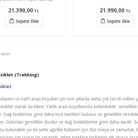
21.390,00
21.990,00
TL
TL
Sepete Ekle
Sepete Ekle
6 ürün
isiklet (Trekking)
siklet
kullanım ve hafif arazi koşulları için son yıllarda daha çok tercih edilen şeh
isiklet olarak da bilinir. Farklı arazi koşullarında kullanılabilir. Genelli
r. Dağ bisikletine göre daha ince lastikleri bulunur ve genellikle viteslidi
ırır. Gidonları genellikle düzdür ve dağ bisikletlerine göre daha dardır.
su bulunabilir ya da şehir ağırlıklı kullanım için düz maşa ve çamurluk, 
anıcıları için uygun bir seçimdir. Hibrit trekking bisikletler dik oturuş 