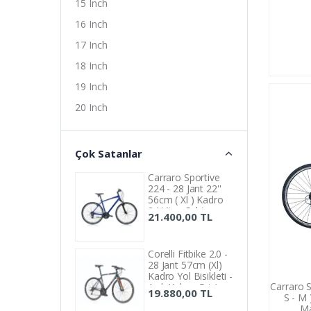
15 Inch
16 Inch
17 Inch
18 Inch
19 Inch
20 Inch
21 Inch
22 Inch
Çok Satanlar
40 cm
Carraro Sportive
224 - 28 Jant 22''
41 cm
56cm ( Xl ) Kadro
24 Vites Şehir
43 cm
21.400,00 TL
Bisikleti - Manyetik
44 cm
Mavi Siyah
45 cm
Corelli Fitbike 2.0 -
28 Jant 57cm (Xl)
46 cm
Kadro Yol Bisikleti -
Carraro S
Açık Kahve Gri /
19.880,00 TL
47 cm
S - M 
Turuncu
Ma