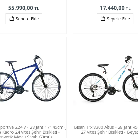
55.990,00
17.440,00
TL
TL
Sepete Ekle
Sepete Ekle
portive 224 V - 28 Jant 17'' 45cm (
Bisan Trx 8300 Altus - 28 Jant 
) Kadro 24 Vites Şehir Bisikleti -
27 Vites Şehir Bisikleti - Bey
nyetik Mavi / Siyah Gümüş