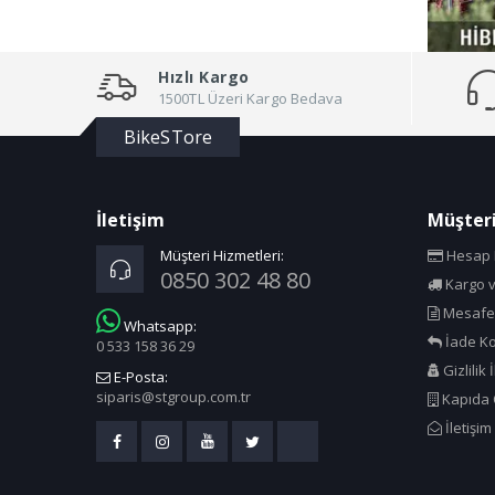
Hızlı Kargo
1500TL Üzeri Kargo Bedava
BikeSTore
İletişim
Müşteri
Müşteri Hizmetleri:
Hesap B
0850 302 48 80
Kargo v
Mesafel
Whatsapp:
İade Ko
0 533 158 36 29
Gizlilik 
E-Posta:
siparis@stgroup.com.tr
Kapıda
İletişim