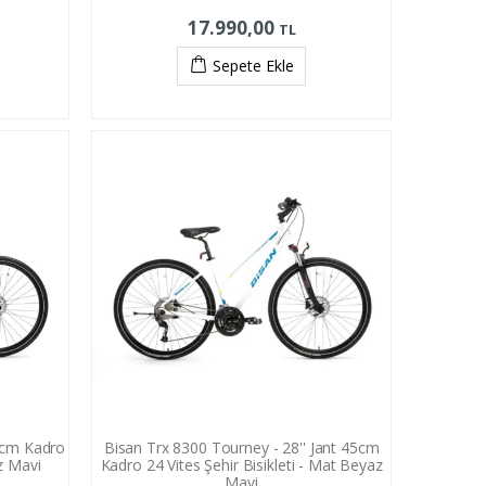
17.990,00
TL
Sepete Ekle
45cm Kadro
Bisan Trx 8300 Tourney - 28'' Jant 45cm
az Mavi
Kadro 24 Vites Şehir Bisikleti - Mat Beyaz
Mavi