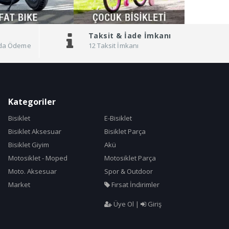
Taksit &
İade İmkanı
pıda Ödeme
12 Taksit İmkanı
Kategoriler
Bisiklet
E-Bisiklet
Bisiklet Aksesuar
Bisiklet Parça
Bisiklet Giyim
Akü
Motosiklet - Moped
Motosiklet Parça
Moto. Aksesuar
Spor & Outdoor
Market
Fırsat İndirimler
Üye Ol
|
Giriş