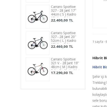
48 cm
Carraro Sportive
49 cm
327 - 28 Jant 17''
44cm ( S ) Kadro
50 cm
27 Vites Şehir
22.400,00 TL
Bisikleti - Mat
51 cm
Lacivert / Açık Mavi
52 cm
Carraro Sportive
327 - 28 Jant 20''
54 cm
52cm ( L ) Kadro
1 sayfa - 
27 Vites Şehir
56 cm
22.460,00 TL
Bisikleti - Mat
57 cm
Lacivert / Açık Mavi
Hibrit B
Carraro Sportive
321 V - 28 Jant 19''
48cm ( M ) Kadro
Hibrit Bi
Şehir Bisikleti - Mat
17.290,00 TL
Gri / Kırmızı
Şehir içi 
Turuncu
Trekking b
bulunabili
kolaylaşt
sele boru
şehir kull