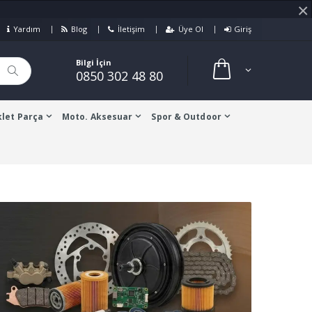
×
Yardım
Blog
İletişim
Üye Ol
Giriş
Bilgi İçin
0850 302 48 80
let Parça
Moto. Aksesuar
Spor & Outdoor