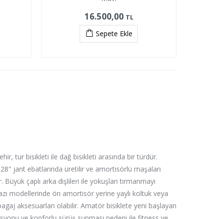
16.500,00
TL
Sepete Ekle
ir, tur bisikleti ile dağ bisikleti arasında bir türdür.
kle 28" jant ebatlarında üretilir ve amortisörlü maşaları
r. Büyük çaplı arka dişlileri ile yokuşları tırmanmayı
 Bazı modellerinde ön amortisör yerine yaylı koltuk veya
bagaj aksesuarları olabilir. Amatör bisiklete yeni başlayan
pozisyonu ve konforlu sürüş sunması nedeni ile fitness ve