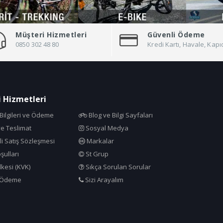
Müşteri Hizmetleri
Güvenli Ödeme
0850 302 48 80
Kredi Kartı, Havale, Ka
 Hizmetleri
ilgileri ve Ödeme
Blog ve Bilgi Sayfaları
e Teslimat
Sosyal Medya
i Satış Sözleşmesi
Markalar
şulları
St Grup
İlkesi (KVK)
Sıkça Sorulan Sorular
 Ödeme
Sizi Arayalım