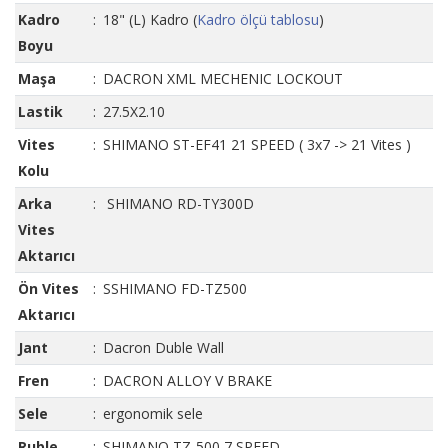
Kadro
:
18" (L) Kadro (
Kadro ölçü tablosu
)
Boyu
Maşa
:
DACRON XML MECHENIC LOCKOUT
Lastik
:
27.5X2.10
Vites
:
SHIMANO ST-EF41 21 SPEED
( 3x7 -> 21 Vites )
Kolu
Arka
:
SHIMANO RD-TY300D
Vites
Aktarıcı
Ön Vites
:
S
SHIMANO FD-TZ500
Aktarıcı
Jant
:
Dacron Duble Wall
Fren
:
DACRON ALLOY V BRAKE
Sele
:
ergonomik sele
Ruble
:
SHIMANO TZ-500 7 SPEED