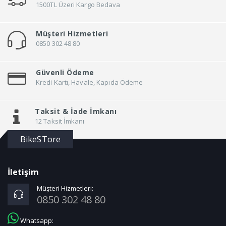
1500TL Üzeri Kargo Bedava
Müşteri Hizmetleri
0850 302 48 80
Güvenli Ödeme
Kredi Kartı, Havale, Kapıda Ödeme
Taksit &
İade İmkanı
12 Taksit İmkanı
BikeSTore
İletişim
Müşteri Hizmetleri:
0850 302 48 80
Whatsapp: