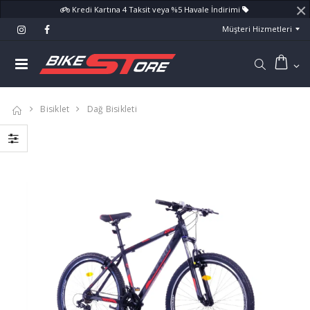
×
Kredi Kartına 4 Taksit veya %5 Havale İndirimi
Müşteri Hizmetleri
Bisiklet
Dağ Bisikleti