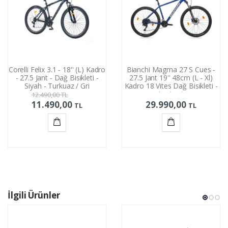
Corelli Felix 3.1 - 18'' (L) Kadro
Bianchi Magma 27 S Cues -
- 27.5 Jant - Dağ Bisikleti -
27.5 Jant 19'' 48cm (L - Xl)
Siyah - Turkuaz / Gri
Kadro 18 Vites Dağ Bisikleti -
Lacivert
12.490,00
TL
11.490,00
29.990,00
TL
TL
Sepete
Sepete
Ekle
Ekle
İlgili Ürünler