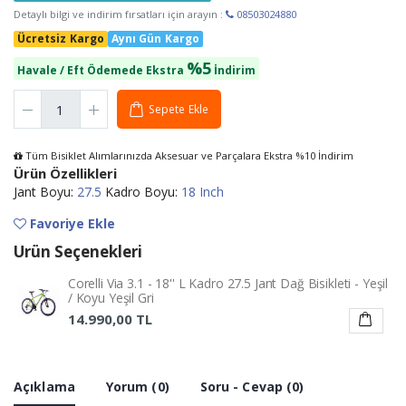
Detaylı bilgi ve indirim fırsatları için arayın :
08503024880
Ücretsiz Kargo
Aynı Gün Kargo
%5
Havale / Eft Ödemede Ekstra
İndirim
Sepete Ekle
Tüm Bisiklet Alımlarınızda Aksesuar ve Parçalara Ekstra %10 İndirim
Ürün Özellikleri
Jant Boyu:
27.5
Kadro Boyu:
18 Inch
Favoriye Ekle
Ürün Seçenekleri
Corelli Via 3.1 - 18'' L Kadro 27.5 Jant Dağ Bisikleti - Yeşil
/ Koyu Yeşil Gri
14.990,00 TL
Açıklama
Yorum (0)
Soru - Cevap (0)