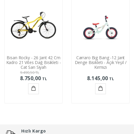
Bisan Rocky - 26 Jant 42 Cm
Carraro Big Bang -12 Jant
Kadro 21 Vites Dağ Bisikleti -
Denge Bisikleti - Açık Yeşil /
Cat Sarı Siyah
Kırmızı
9.490,50
TL
8.750,00
8.145,00
TL
TL
Sepete
Sepete
Ekle
Ekle
Hızlı Kargo