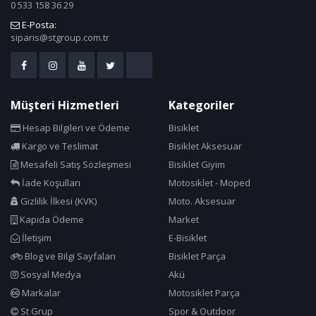
0 533 158 36 29
E-Posta:
siparis@stgroup.com.tr
Müşteri Hizmetleri
Kategoriler
Hesap Bilgileri ve Ödeme
Bisiklet
Kargo ve Teslimat
Bisiklet Aksesuar
Mesafeli Satış Sözleşmesi
Bisiklet Giyim
İade Koşulları
Motosiklet - Moped
Gizlilik İlkesi (KVK)
Moto. Aksesuar
Kapıda Ödeme
Market
İletişim
E-Bisiklet
Blog ve Bilgi Sayfaları
Bisiklet Parça
Sosyal Medya
Akü
Markalar
Motosiklet Parça
St Grup
Spor & Outdoor