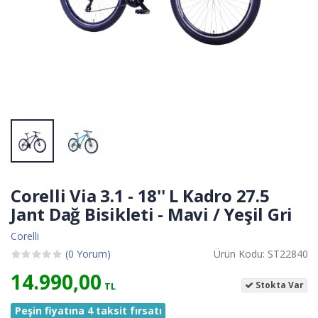
Corelli Via 3.1 - 18'' L Kadro 27.5
Jant Dağ Bisikleti - Mavi / Yeşil Gri
Corelli
(0 Yorum)
Ürün Kodu: ST22840
14.990,00
Stokta Var
TL
Peşin fiyatına 4 taksit fırsatı