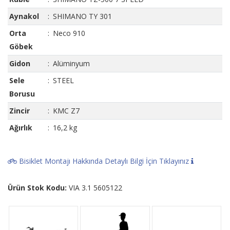
Aynakol
:
SHIMANO TY 301
Orta
:
Neco 910
Göbek
Gidon
:
Alüminyum
Sele
:
STEEL
Borusu
Zincir
:
KMC Z7
Ağırlık
:
16,2 kg
Bisiklet Montajı Hakkında Detaylı Bilgi İçin Tıklayınız
Ürün Stok Kodu:
VIA 3.1 5605122