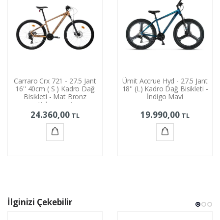
Carraro Crx 721 - 27.5 Jant
Ümit Accrue Hyd - 27.5 Jant
16'' 40cm ( S ) Kadro Dağ
18'' (L) Kadro Dağ Bisikleti -
Bisikleti - Mat Bronz
İndigo Mavi
Kahverengi
24.360,00
19.990,00
TL
TL
Sepete
Sepete
Ekle
Ekle
İlginizi Çekebilir