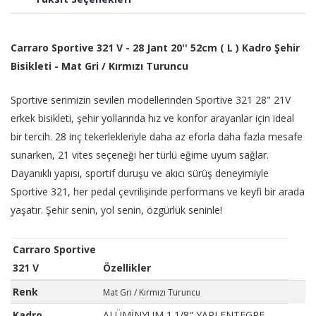
Carraro Sportive 321 V - 28 Jant 20'' 52cm ( L ) Kadro Şehir
Bisikleti - Mat Gri / Kırmızı Turuncu
Sportive serimizin sevilen modellerinden Sportive 321 28" 21V
erkek bisikleti, şehir yollarında hız ve konfor arayanlar için ideal
bir tercih. 28 inç tekerlekleriyle daha az eforla daha fazla mesafe
sunarken, 21 vites seçeneği her türlü eğime uyum sağlar.
Dayanıklı yapısı, sportif duruşu ve akıcı sürüş deneyimiyle
Sportive 321, her pedal çevrilişinde performans ve keyfi bir arada
yaşatır. Şehir senin, yol senin, özgürlük seninle!
Carraro Sportive
321 V
Özellikler
Renk
Mat Gri / Kırmızı Turuncu
Kadro
ALÜMİNYUM 1.1/8" YARI ENTEGRE