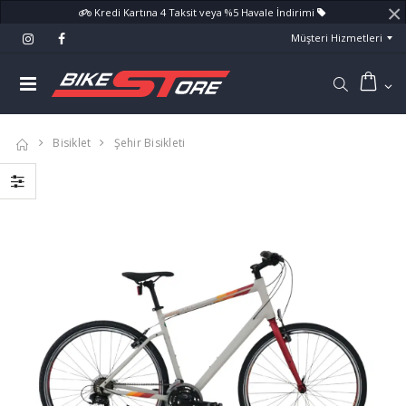
×
Kredi Kartına 4 Taksit veya %5 Havale İndirimi
Müşteri Hizmetleri
Bisiklet
Şehir Bisikleti