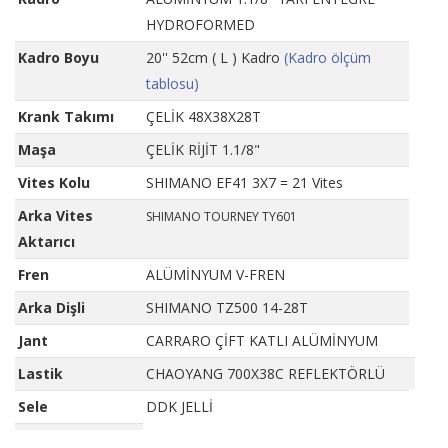
HYDROFORMED
Kadro Boyu
20'' 52cm ( L ) Kadro
(Kadro ölçüm
tablosu)
Krank Takımı
ÇELİK 48X38X28T
Maşa
ÇELİK RİJİT 1.1/8"
Vites Kolu
SHIMANO EF41 3X7 = 21 Vites
Arka Vites
SHIMANO TOURNEY TY601
Aktarıcı
Fren
ALÜMİNYUM V-FREN
Arka Dişli
SHIMANO TZ500 14-28T
Jant
CARRARO ÇİFT KATLI ALÜMİNYUM
Lastik
CHAOYANG 700X38C REFLEKTÖRLÜ
Sele
DDK JELLİ