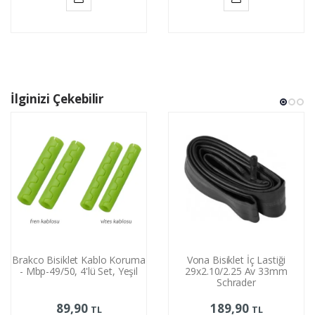
Sepete
Sepete
Ekle
Ekle
İlginizi Çekebilir
Brakco Bisiklet Kablo Koruma
Vona Bisiklet İç Lastiği
- Mbp-49/50, 4'lü Set, Yeşil
29x2.10/2.25 Av 33mm
Schrader
89,90
189,90
TL
TL