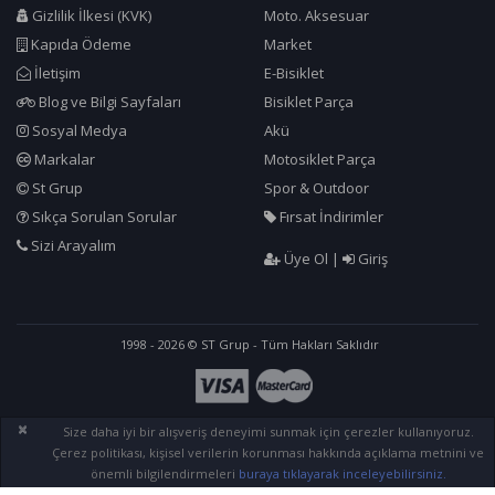
Gizlilik İlkesi (KVK)
Moto. Aksesuar
Kapıda Ödeme
Market
İletişim
E-Bisiklet
Blog ve Bilgi Sayfaları
Bisiklet Parça
Sosyal Medya
Akü
Markalar
Motosiklet Parça
St Grup
Spor & Outdoor
Sıkça Sorulan Sorular
Fırsat İndirimler
Sizi Arayalım
Üye Ol
|
Giriş
1998 - 2026 © ST Grup - Tüm Hakları Saklıdır
×
Size daha iyi bir alışveriş deneyimi sunmak için çerezler kullanıyoruz.
Çerez politikası, kişisel verilerin korunması hakkında açıklama metnini ve
önemli bilgilendirmeleri
buraya tıklayarak inceleyebilirsiniz.