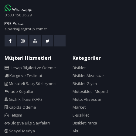
Whatsapp:
0 533 158 36 29
E-Posta:
siparis@stgroup.com.tr
Müşteri Hizmetleri
Kategoriler
Hesap Bilgileri ve Ödeme
Bisiklet
Kargo ve Teslimat
Bisiklet Aksesuar
Mesafeli Satış Sözleşmesi
Bisiklet Giyim
İade Koşulları
Motosiklet - Moped
Gizlilik İlkesi (KVK)
Moto. Aksesuar
Kapıda Ödeme
Market
İletişim
E-Bisiklet
Blog ve Bilgi Sayfaları
Bisiklet Parça
Sosyal Medya
Akü