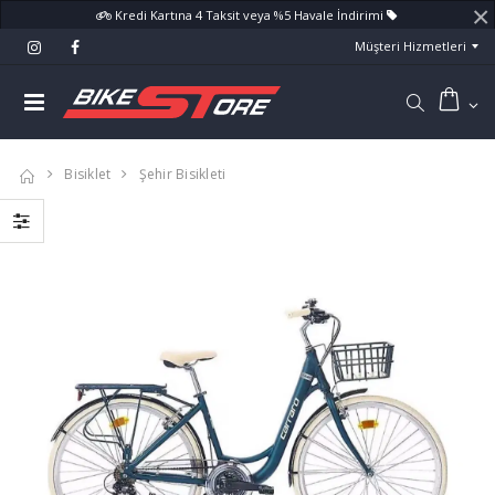
×
Kredi Kartına 4 Taksit veya %5 Havale İndirimi
Müşteri Hizmetleri
Bisiklet
Şehir Bisikleti