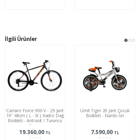
Sepete
Sepete
Ekle
Ekle
İlgili Ürünler
Carraro Force 900 V - 29 Jant
Ümit Tiger 20 Jant Çocuk
19'' 48cm ( L - Xl ) Kadro Dağ
Bisikleti - Nardo Gri
Bisikleti - Antrasit / Turuncu
Beyaz
19.360,00
7.590,00
TL
TL