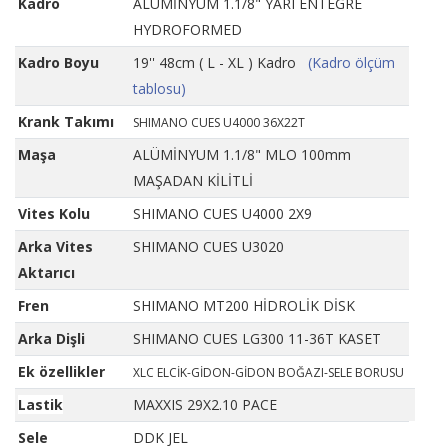
Kadro
ALÜMİNYUM 1.1/8" YARI ENTEGRE
HYDROFORMED
Kadro Boyu
19'' 48cm ( L - XL ) Kadro
(Kadro ölçüm
tablosu)
Krank Takımı
SHIMANO CUES U4000 36X22T
Maşa
ALÜMİNYUM 1.1/8" MLO 100mm
MAŞADAN KİLİTLİ
Vites Kolu
SHIMANO CUES U4000 2X9
Arka Vites
SHIMANO CUES U3020
Aktarıcı
Fren
SHIMANO MT200 HİDROLİK DİSK
Arka Dişli
SHIMANO CUES LG300 11-36T KASET
Ek özellikler
XLC ELCİK-GİDON-GİDON BOĞAZI-SELE BORUSU
Lastik
MAXXIS 29X2.10 PACE
Sele
DDK JEL