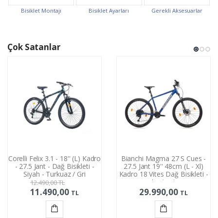
Bisiklet Montajı
Bisiklet Ayarları
Gerekli Aksesuarlar
Çok Satanlar
Corelli Felix 3.1 - 18'' (L) Kadro
Bianchi Magma 27 S Cues -
- 27.5 Jant - Dağ Bisikleti -
27.5 Jant 19'' 48cm (L - Xl)
Siyah - Turkuaz / Gri
Kadro 18 Vites Dağ Bisikleti -
Lacivert
12.490,00
TL
11.490,00
29.990,00
TL
TL