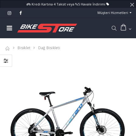
×
Kredi Kartına 4 Taksit veya %5 Havale İndirimi
Müşteri Hizmetleri
Bisiklet
Dağ Bisikleti