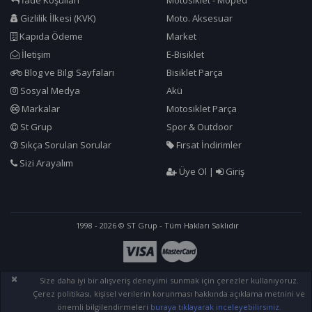
İade Koşulları
Motosiklet - Moped
Gizlilik İlkesi (KVK)
Moto. Aksesuar
Kapıda Ödeme
Market
İletişim
E-Bisiklet
Blog ve Bilgi Sayfaları
Bisiklet Parça
Sosyal Medya
Akü
Markalar
Motosiklet Parça
St Grup
Spor & Outdoor
Sıkça Sorulan Sorular
Fırsat İndirimler
Sizi Arayalım
Üye Ol
|
Giriş
1998 - 2026 © ST Grup - Tüm Hakları Saklıdır
×
Size daha iyi bir alışveriş deneyimi sunmak için çerezler kullanıyoruz.
Çerez politikası, kişisel verilerin korunması hakkında açıklama metnini ve
önemli bilgilendirmeleri
buraya tıklayarak inceleyebilirsiniz.