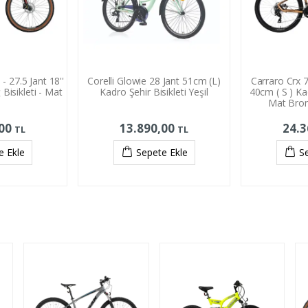
- 27.5 Jant 18''
Corelli Glowie 28 Jant 51cm (L)
Carraro Crx 7
Bisikleti - Mat
Kadro Şehir Bisikleti Yeşil
40cm ( S ) Ka
Mat Bron
,00
13.890,00
24.
TL
TL
e Ekle
Sepete Ekle
S