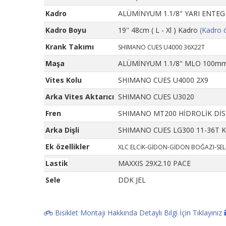
Kadro
ALÜMİNYUM 1.1/8" YARI ENT
Kadro Boyu
19'' 48cm ( L - Xl ) Kadro
(Kadro 
Krank Takımı
SHIMANO CUES U4000 36X22T
Maşa
ALÜMİNYUM 1.1/8" MLO 100mm
Vites Kolu
SHIMANO CUES U4000 2X9
Arka Vites Aktarıcı
SHIMANO CUES U3020
Fren
SHIMANO MT200 HİDROLİK DİS
Arka Dişli
SHIMANO CUES LG300 11-36T 
Ek özellikler
XLC ELCİK-GİDON-GİDON BOĞAZI-SE
Lastik
MAXXIS 29X2.10 PACE
Sele
DDK JEL
Bisiklet Montajı Hakkında Detaylı Bilgi İçin Tıklayınız