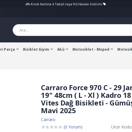
Kredi Kartına 4 Taksit veya %5 Havale İndirimi
et Parça
Bisiklet Giyim
Akü
Motosiklet - Moped
Motosik
Carraro Force 970 C - 29 Ja
19'' 48cm ( L - Xl ) Kadro 18
Vites Dağ Bisikleti - Gümüş
Mavi 2025
Carraro
(0 Yorum)
Ürün Kodu