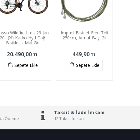
sso Wildfire Ltd - 29 Jant
Impact Bisiklet Fren Teli
20'' (Xl) Kadro Hyd Dağ
250cm, Armut Baş, 2li
Bisikleti - Mat Gri
20.490,00
449,90
TL
TL
Sepete Ekle
Sepete Ekle
Taksit &
İade İmkanı
pıda Ödeme
12 Taksit İmkanı