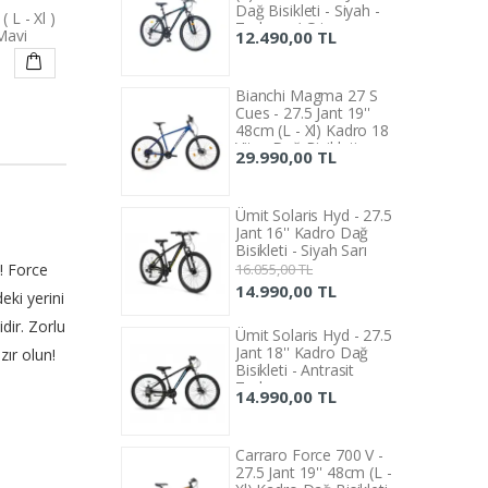
isikleti - Siyah -
Dağ Bisikleti - Siyah -
 L - Xl )
az / Gri
Turkuaz / Gri
Mavi
90,00 TL
12.490,00 TL
chi Magma 27 S
Bianchi Magma 27 S
- 27.5 Jant 19''
Cues - 27.5 Jant 19''
(L - Xl) Kadro 18
48cm (L - Xl) Kadro 18
 Dağ Bisikleti -
Vites Dağ Bisikleti -
90,00 TL
29.990,00 TL
ert
Lacivert
Solaris Hyd - 27.5
Ümit Solaris Hyd - 27.5
16'' Kadro Dağ
Jant 16'' Kadro Dağ
eti - Siyah Sarı
Bisikleti - Siyah Sarı
! Force
5,00 TL
16.055,00 TL
90,00 TL
14.990,00 TL
eki yerini
dir. Zorlu
Solaris Hyd - 27.5
Ümit Solaris Hyd - 27.5
18'' Kadro Dağ
Jant 18'' Kadro Dağ
zır olun!
eti - Antrasit
Bisikleti - Antrasit
uaz
Turkuaz
90,00 TL
14.990,00 TL
ro Force 700 V -
Carraro Force 700 V -
Jant 19'' 48cm (L -
27.5 Jant 19'' 48cm (L -