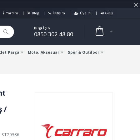
×
Yardım
Blog
İletişim
Üye Ol
Giriş
Bilgi İçin
0850 302 48 80
let Parça
Moto. Aksesuar
Spor & Outdoor
nt
 /
: ST20386