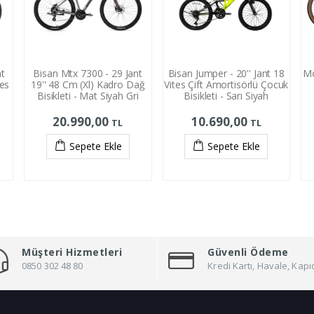
nt
Bisan Mtx 7300 - 29 Jant
Bisan Jumper - 20'' Jant 18
Mo
tes
19'' 48 Cm (Xl) Kadro Dağ
Vites Çift Amortisörlü Çocuk
Bisikleti - Mat Siyah Gri
Bisikleti - Sarı Siyah
20.990,00
10.690,00
TL
TL
Sepete Ekle
Sepete Ekle
Müşteri Hizmetleri
Güvenli Ödeme
0850 302 48 80
Kredi Kartı, Havale, Ka