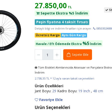
27.850,00
TL
St
Sepette Ekstra %5 İndirim
Peşin fiyatına 4 taksit fırsatı
Detaylı bilgi ve indirim fırsatları için arayın :
0850302488
Ücretsiz Kargo
Aynı Gün Kargo
%5
Havale / Eft Ödemede Ekstra
İndirim
Sepete Ekle
Tüm Bisiklet Alımlarınızda Aksesuar ve Parçalara Ekstr
İndirim
2.738,35 TL * 12 ay’a varan taksit seçenekleri
Ürün Özellikleri
Jant Boyu:
29
Kadro Boyu:
19 Inch
,
48 cm
Favoriye Ekle
Corelli Felix 3.1 - 18''
Corell
Ürün Seçenekleri
(L) Kadro - 27.5 Jant -
(L) K