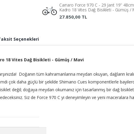
Dağ Bisikleti - Siyah -
Dağ B
Carraro Force 970 C - 29 Jant 19'' 48cm (
Turkuaz / Gri
Turku
Kadro 18 Vites Dağ Bisikleti - Gümüş / 
12.490,00 TL
12.4
27.850,00 TL
Bianchi Magma 27 S
Bian
Cues - 27.5 Jant 19''
Cues 
48cm (L - Xl) Kadro 18
48cm 
Taksit Seçenekleri
Vites Dağ Bisikleti -
Vites
29.990,00 TL
29.9
Lacivert
Laciv
Ümit Solaris Hyd - 27.5
Ümit 
adro 18 Vites Dağ Bisikleti - Gümüş / Mavi
Jant 16'' Kadro Dağ
Jant 
Bisikleti - Siyah Sarı
Bisikl
arşınızda! Doğanın tüm kahramanlarına meydan okuyan, dağların kralı
16.055,00 TL
16.05
14.990,00 TL
14.9
şimdi çok daha güçlü bir şekilde Shimano Cues komponentlerle bayilerd
siklet değil; doğaya meydan okumanız için tasarlanmış bir dağ bisikleti
Ümit Solaris Hyd - 27.5
Ümit 
Jant 18'' Kadro Dağ
Jant 
sedeceksiniz. Siz de Force 970 C yi deneyimleyin ve yeni maceralara ha
Bisikleti - Antrasit
Bisikl
Turkuaz
Turk
14.990,00 TL
14.9
Carraro Force 700 V -
Carra
27.5 Jant 19'' 48cm (L -
27.5 