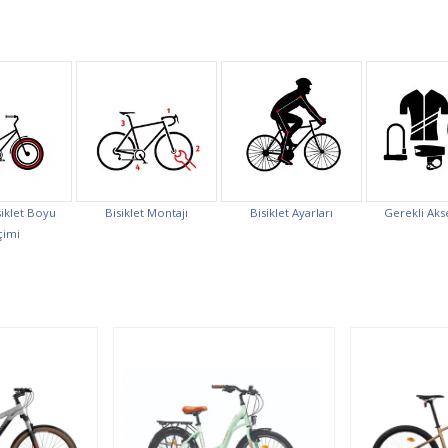
iklet Boyu
Bisiklet Montajı
Bisiklet Ayarları
Gerekli Aks
çimi