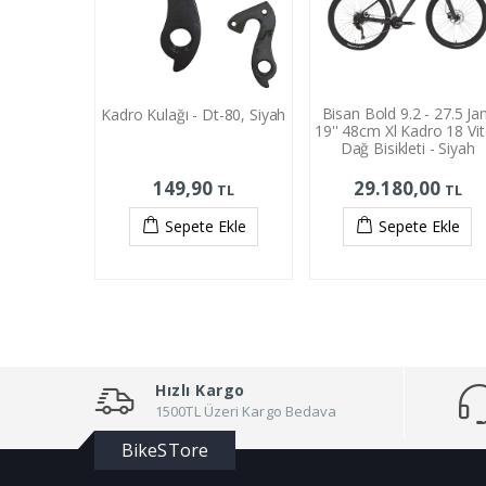
Bisan Bold 9.2 - 27.5 Ja
Kadro Kulağı - Dt-80, Siyah
19'' 48cm Xl Kadro 18 Vi
Dağ Bisikleti - Siyah
149,90
29.180,00
TL
TL
Sepete Ekle
Sepete Ekle
Hızlı Kargo
1500TL Üzeri Kargo Bedava
BikeSTore