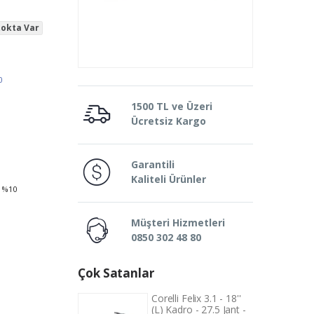
okta Var
0
1500 TL ve Üzeri
Ücretsiz Kargo
Garantili
Kaliteli Ürünler
a %10
Müşteri Hizmetleri
0850 302 48 80
Çok Satanlar
i Felix 3.1 - 18''
Corelli Felix 3.1 - 18''
adro - 27.5 Jant -
(L) Kadro - 27.5 Jant -