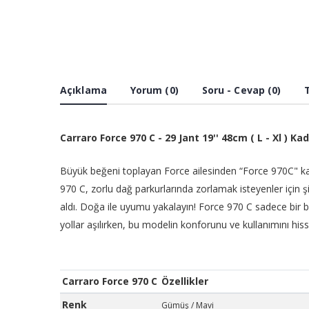
Açıklama
Yorum (0)
Soru - Cevap (0)
Carraro Force 970 C - 29 Jant 19'' 48cm ( L - Xl ) K
Büyük beğeni toplayan Force ailesinden “Force 970C" k
970 C, zorlu dağ parkurlarında zorlamak isteyenler için 
aldı. Doğa ile uyumu yakalayın! Force 970 C sadece bir bi
yollar aşılırken, bu modelin konforunu ve kullanımını his
Carraro Force 970 C
Özellikler
Renk
Gümüş / Mavi