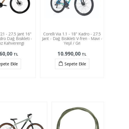
21 - 27.5 Jant 16''
Corelli Via 1.1 - 18'' Kadro - 27.5
Carra
dro Dağ Bisikleti -
Jant - Dağ Bisikleti V-fren - Mavi -
Alüminy
z Kahverengi
Yeşil / Gri
Pemb
360,00
10.990,00
1
TL
TL
epete Ekle
Sepete Ekle