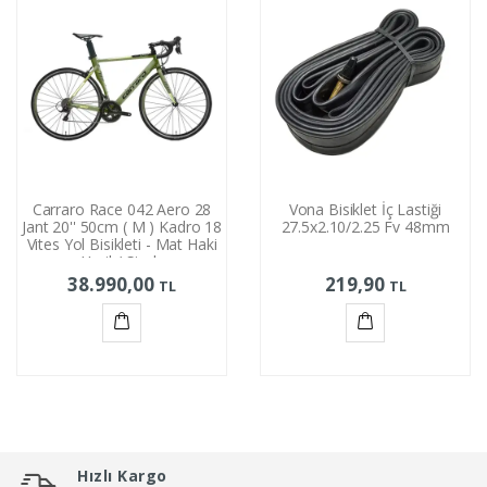
Carraro Race 042 Aero 28
Vona Bisiklet İç Lastiği
Jant 20'' 50cm ( M ) Kadro 18
27.5x2.10/2.25 Fv 48mm
Vites Yol Bisikleti - Mat Haki
Yeşil / Siyah
38.990,00
219,90
TL
TL
Sepete
Sepete
Ekle
Ekle
Hızlı Kargo