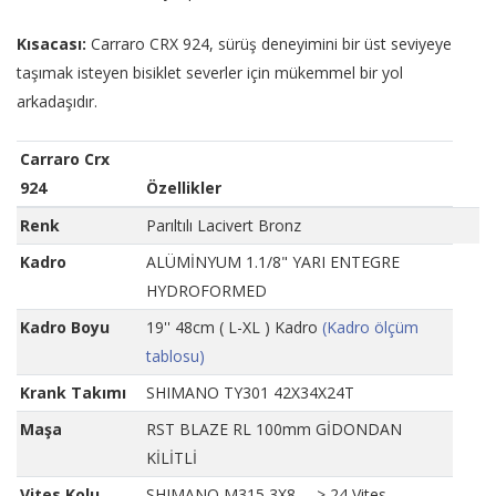
Kısacası:
Carraro CRX 924, sürüş deneyimini bir üst seviyeye
taşımak isteyen bisiklet severler için mükemmel bir yol
arkadaşıdır.
Carraro Crx
924
Özellikler
Renk
Parıltılı Lacivert Bronz
Kadro
ALÜMİNYUM 1.1/8" YARI ENTEGRE
HYDROFORMED
Kadro Boyu
19'' 48cm ( L-XL ) Kadro
(Kadro ölçüm
tablosu)
Krank Takımı
SHIMANO TY301 42X34X24T
Maşa
RST BLAZE RL 100mm GİDONDAN
KİLİTLİ
Vites Kolu
SHIMANO M315 3X8 ---> 24 Vites