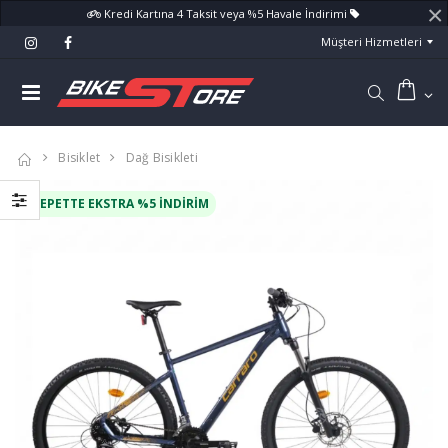
×
Kredi Kartına 4 Taksit veya %5 Havale İndirimi
Müşteri Hizmetleri
Bisiklet
Dağ Bisikleti
SEPETTE EKSTRA %5 İNDIRIM