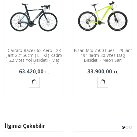
Carraro Race 062 Aero - 28
Bisan Mtx 7500 Cues - 29 Jant
Jant 22'' 56cm ( L - Xl ) Kadro
19'' 48cm 20 Vites Dağ
22 Vites Yol Bisikleti - Mat
Bisikleti - Neon Sarı
Koyu Gri / Tekno Gri Siyah
63.420,00
33.900,00
TL
TL
Sepete
Sepete
Ekle
Ekle
İlginizi Çekebilir