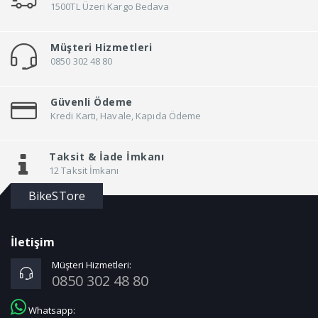
1500TL Üzeri Kargo Bedava
Müşteri Hizmetleri
0850 302 48 80
Güvenli Ödeme
Kredi Kartı, Havale, Kapıda Ödeme
Taksit &
İade İmkanı
12 Taksit İmkanı
BikeSTore
İletişim
Müşteri Hizmetleri:
0850 302 48 80
Whatsapp: