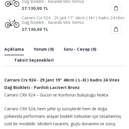
Dağ Bisikleti - Karanlık Mor Kırmızı
27.130,00 TL
Carraro Crx 924 - 29 Jant 17'' 44cm ( M-l ) Kadro 24 Vites
Dağ Bisikleti - Karanlık Mor Kırmızı
27.130,00 TL
Carraro Crx 924 - 29 Jant 17'' 44cm ( M - L ) Kadro 24
Vites Dağ Bisikleti - Parılıtılı Lacivert Bronz
Açıklama
Yorum (0)
Soru - Cevap (0)
27.130,00 TL
Taksit Seçenekleri
Carraro Crx 924 - 29 Jant 19'' 48cm ( L-Xl ) Kadro 24 Vites
Dağ Bisikleti - Parıltılı Lacivert Bronz
Carraro CRX 924 – Gücün ve Konforun Buluştuğu Nokta
Carraro CRX 924, hem şehir içi sürüşlerde hem de doğa
yollarında performans arayan bisiklet tutkunları için tasarlanmış
özel bir modeldir. Modern tasarımı, güçlü donanımı ve sürüş