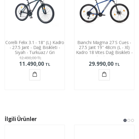
Corelli Felix 3.1 - 18'' (L) Kadro
Bianchi Magma 27 S Cues -
- 27.5 Jant - Dağ Bisikleti -
27.5 Jant 19'' 48cm (L - Xl)
Siyah - Turkuaz / Gri
Kadro 18 Vites Dağ Bisikleti -
Lacivert
12.490,00
TL
11.490,00
29.990,00
TL
TL
Sepete
Sepete
Ekle
Ekle
İlgili Ürünler