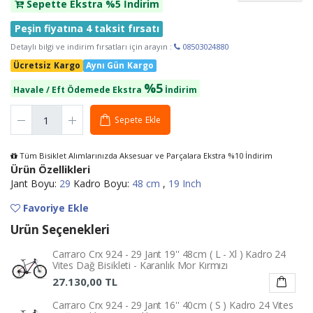
Sepette Ekstra %5 İndirim
Peşin fiyatına 4 taksit fırsatı
Detaylı bilgi ve indirim fırsatları için arayın :
08503024880
Ücretsiz Kargo
Aynı Gün Kargo
%5
Havale / Eft Ödemede Ekstra
İndirim
Sepete Ekle
Tüm Bisiklet Alımlarınızda Aksesuar ve Parçalara Ekstra %10 İndirim
Ürün Özellikleri
Jant Boyu:
29
Kadro Boyu:
48 cm
,
19 Inch
Favoriye Ekle
Ürün Seçenekleri
Carraro Crx 924 - 29 Jant 19'' 48cm ( L - Xl ) Kadro 24
Vites Dağ Bisikleti - Karanlık Mor Kırmızı
27.130,00 TL
Carraro Crx 924 - 29 Jant 16'' 40cm ( S ) Kadro 24 Vites