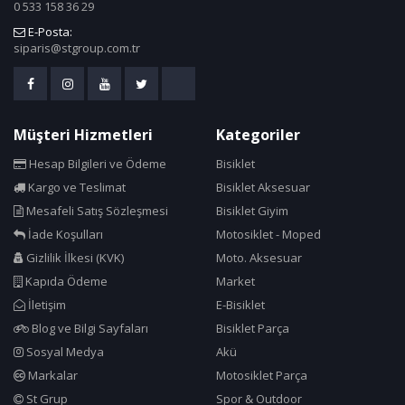
0 533 158 36 29
E-Posta:
siparis@stgroup.com.tr
Müşteri Hizmetleri
Kategoriler
Hesap Bilgileri ve Ödeme
Bisiklet
Kargo ve Teslimat
Bisiklet Aksesuar
Mesafeli Satış Sözleşmesi
Bisiklet Giyim
İade Koşulları
Motosiklet - Moped
Gizlilik İlkesi (KVK)
Moto. Aksesuar
Kapıda Ödeme
Market
İletişim
E-Bisiklet
Blog ve Bilgi Sayfaları
Bisiklet Parça
Sosyal Medya
Akü
Markalar
Motosiklet Parça
St Grup
Spor & Outdoor