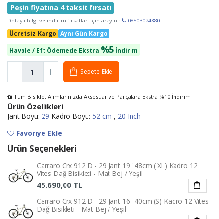
Peşin fiyatına 4 taksit fırsatı
Detaylı bilgi ve indirim fırsatları için arayın :
08503024880
Ücretsiz Kargo
Aynı Gün Kargo
%5
Havale / Eft Ödemede Ekstra
İndirim
Sepete Ekle
Tüm Bisiklet Alımlarınızda Aksesuar ve Parçalara Ekstra %10 İndirim
Ürün Özellikleri
Jant Boyu:
29
Kadro Boyu:
52 cm
,
20 Inch
Favoriye Ekle
Ürün Seçenekleri
Carraro Crx 912 D - 29 Jant 19'' 48cm ( Xl ) Kadro 12
Vites Dağ Bisikleti - Mat Bej / Yeşil
45.690,00 TL
Carraro Crx 912 D - 29 Jant 16'' 40cm (S) Kadro 12 Vites
Dağ Bisikleti - Mat Bej / Yeşil