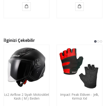
Sepete
Sepete
Ekle
Ekle
İlginizi Çekebilir
Ls2 Airflow 2 Siyah Motosiklet
Impact Peak Eldiven - Jelli,
Kask ( M ) Beden
Kırmızı Xxl