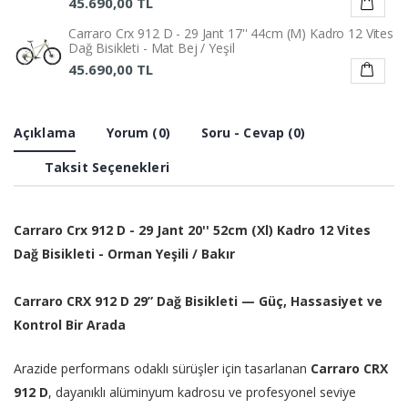
45.690,00 TL
Carraro Crx 912 D - 29 Jant 17'' 44cm (M) Kadro 12 Vites
Dağ Bisikleti - Mat Bej / Yeşil
45.690,00 TL
Carraro Crx 912 D - 29 Jant 20'' 52cm (Xl) Kadro 12 Vites
Dağ Bisikleti - Mat Bej / Yeşil
Açıklama
Yorum (0)
Soru - Cevap (0)
45.690,00 TL
Carraro Crx 912 D - 29 Jant 16'' 40cm (S) Kadro 12 Vites
Taksit Seçenekleri
Dağ Bisikleti - Orman Yeşili / Bakır
45.690,00 TL
Carraro Crx 912 D - 29 Jant 20'' 52cm (Xl) Kadro 12 Vites
Carraro Crx 912 D - 29 Jant 19'' 48cm ( Xl ) Kadro 12
Vites Dağ Bisikleti - Orman Yeşili / Bakır
Dağ Bisikleti - Orman Yeşili / Bakır
45.690,00 TL
Carraro
CRX 912 D 29” Dağ Bisikleti — Güç, Hassasiyet ve
Kontrol Bir Arada
Arazide performans odaklı sürüşler için tasarlanan
Carraro CRX
912 D
, dayanıklı alüminyum kadrosu ve profesyonel seviye