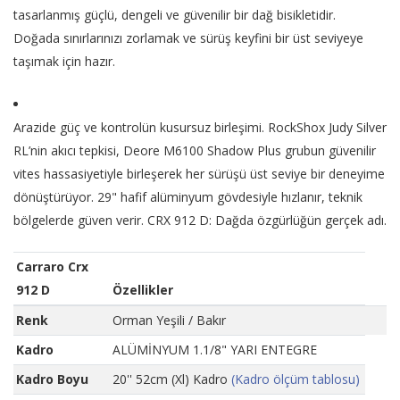
tasarlanmış güçlü, dengeli ve güvenilir bir dağ bisikletidir.
Doğada sınırlarınızı zorlamak ve sürüş keyfini bir üst seviyeye
taşımak için hazır.
Arazide güç ve kontrolün kusursuz birleşimi. RockShox Judy Silver
RL’nin akıcı tepkisi, Deore M6100 Shadow Plus grubun güvenilir
vites hassasiyetiyle birleşerek her sürüşü üst seviye bir deneyime
dönüştürüyor. 29" hafif alüminyum gövdesiyle hızlanır, teknik
bölgelerde güven verir. CRX 912 D: Dağda özgürlüğün gerçek adı.
Carraro Crx
912 D
Özellikler
Renk
Orman Yeşili / Bakır
Kadro
ALÜMİNYUM 1.1/8" YARI ENTEGRE
Kadro Boyu
20'' 52cm (Xl) Kadro
(Kadro ölçüm tablosu)