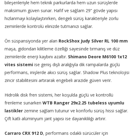
bileşenleriyle hem teknik parkurlarda hem uzun sürüşlerde
maksimum güven sunar. Hafif ve sağlam 29” gövde yapısı
hızlanmayı kolaylaştırırken, dengeli sürüş karakteriyle zorlu
zeminlerde kontrolü elinizde tutmanızı sağlar.
Ön süspansiyonda yer alan
RockShox Judy Silver RL 100 mm
maşa, gidondan kilitleme özelliği sayesinde tırmanış ve düz
zeminlerde enerji kaybını azaltır.
Shimano Deore M6100 1x12
vites sistemi
ise geniş dişli aralığıyla dik rampalarda güçlü
performans, inişlerde akıcı sürüş sağlar. Shadow Plus teknolojisi
zincir stabilitesini artırarak engebeli arazide güven verir.
Hidrolik disk fren sistemi, her koşulda güçlü ve kontrollü
frenleme sunarken
WTB Ranger 29x2.25 tubeless uyumlu
lastikler
zemine sağlam tutunur ve konforlu sürüş hissi sağlar.
Çift katlı alüminyum jant yapısı ise dayanıklılığı artırır.
Carraro CRX 912 D
, performans odaklı sürücüler için