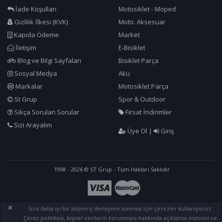
İade Koşulları
Motosiklet - Moped
Gizlilik İlkesi (KVK)
Moto. Aksesuar
Kapıda Ödeme
Market
İletişim
E-Bisiklet
Blog ve Bilgi Sayfaları
Bisiklet Parça
Sosyal Medya
Akü
Markalar
Motosiklet Parça
St Grup
Spor & Outdoor
Sıkça Sorulan Sorular
Fırsat İndirimler
Sizi Arayalım
Üye Ol
|
Giriş
1998 - 2026 © ST Grup - Tüm Hakları Saklıdır
×
Size daha iyi bir alışveriş deneyimi sunmak için çerezler kullanıyoruz.
Çerez politikası, kişisel verilerin korunması hakkında açıklama metnini ve