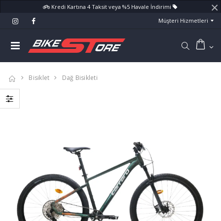
×
Kredi Kartına 4 Taksit veya %5 Havale İndirimi
Müşteri Hizmetleri
Bisiklet
Dağ Bisikleti