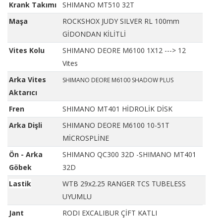
Krank Takımı
SHIMANO MT510 32T
Maşa
ROCKSHOX JUDY SILVER RL 100mm
GİDONDAN KİLİTLİ
Vites Kolu
SHIMANO DEORE M6100 1X12 ---> 12
Vites
Arka Vites
SHIMANO DEORE M6100 SHADOW PLUS
Aktarıcı
Fren
SHIMANO MT401 HİDROLİK DİSK
Arka Dişli
SHIMANO DEORE M6100 10-51T
MİCROSPLİNE
Ön - Arka
SHIMANO QC300 32D -SHIMANO MT401
Göbek
32D
Lastik
WTB 29x2.25 RANGER TCS TUBELESS
UYUMLU
Jant
RODI EXCALIBUR ÇİFT KATLI