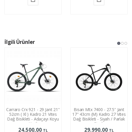
Sepete
Sepete
Ekle
Ekle
İlgili Ürünler
Carraro Crx 921 - 29 Jant 21''
Bisan Mtx 7400 - 27.5'' Jant
52cm ( Xl ) Kadro 21 Vites
17'' 43cm (M) Kadro 27 Vites
Dağ Bisikleti - Adaçayı Koyu
Dağ Bisikleti - Siyah / Parlak
Yeşil
Siyah
24.500,00
29.990,00
TL
TL