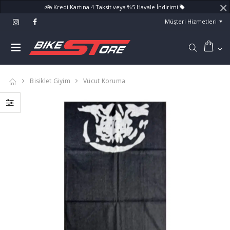
×
Kredi Kartına 4 Taksit veya %5 Havale İndirimi
Müşteri Hizmetleri
Bisiklet Giyim
Vücut Koruma