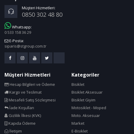
Müşteri Hizmetleri:
0850 302 48 80
Whatsapp:
0 533 158 36 29
E-Posta:
siparis@stgroup.com.tr
Müşteri Hizmetleri
Kategoriler
Hesap Bilgileri ve Ödeme
Bisiklet
Kargo ve Teslimat
Bisiklet Aksesuar
Mesafeli Satış Sözleşmesi
Bisiklet Giyim
İade Koşulları
Motosiklet - Moped
Gizlilik İlkesi (KVK)
Moto. Aksesuar
Kapıda Ödeme
Market
İletişim
E-Bisiklet