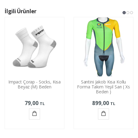
İlgili Ürünler
Impact Çorap - Socks, Kısa
Santini Jakob Kısa Kollu
Beyaz (M) Beden
Forma Takım Yeşil Sarı ( Xs
Beden )
79,00
899,00
TL
TL
Sepete
Sepete
Ekle
Ekle