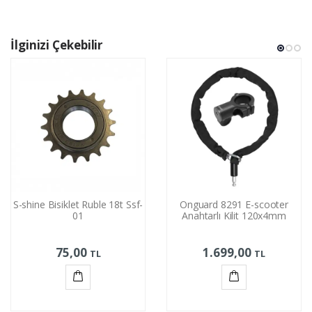
İlginizi Çekebilir
S-shine Bisiklet Ruble 18t Ssf-
Onguard 8291 E-scooter
01
Anahtarlı Kilit 120x4mm
75,00
1.699,00
TL
TL
Sepete
Sepete