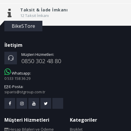
Taksit &
İade İmkanı
12 Taksit İmkanı
BikeSTore
İletişim
Müşteri Hizmetleri:
0850 302 48 80
Whatsapp:
0 533 158 36 29
E-Posta:
siparis@stgroup.com.tr
Müşteri Hizmetleri
Kategoriler
Hesap Bilgileri ve Ödeme
Bisiklet