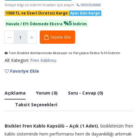
Detaylı bilgi ve indirim fırsatları için arayın :
08503024880
1500 TL ve Üzeri Ücretsiz Kargo
Aynı Gün Kargo
%5
Havale / Eft Ödemede Ekstra
İndirim
Sepete Ekle
Tüm Bisiklet Alımlarınızda Aksesuar ve Parçalara Ekstra %10 İndirim
Alt Kategori:
Fren Kablosu
Favoriye Ekle
Açıklama
Yorum (0)
Soru - Cevap (0)
Taksit Seçenekleri
Bisiklet Fren Kablo Kapsülü – Açık (1 Adet)
, bisikletinizin fren
kablo sisteminde hem performansı hem de dayanıklılığı artırmak