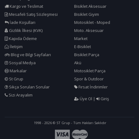
Kargo ve Teslimat
Bisiklet Aksesuar
Mesafeli Satış Sözleşmesi
Bisiklet Giyim
İade Koşulları
Motosiklet - Moped
Gizlilik İlkesi (KVK)
Moto. Aksesuar
Kapıda Ödeme
Market
İletişim
E-Bisiklet
Blog ve Bilgi Sayfaları
Bisiklet Parça
Sosyal Medya
Akü
Markalar
Motosiklet Parça
St Grup
Spor & Outdoor
Sıkça Sorulan Sorular
Fırsat İndirimler
Sizi Arayalım
Üye Ol
|
Giriş
1998 - 2026 © ST Grup - Tüm Hakları Saklıdır