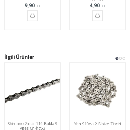
9,90
4,90
TL
TL
Sepete
Sepete
Ekle
Ekle
İlgili Ürünler
Shimano Zincir 116 Bakla 9
Ybn S10e-s2 E-bike Zinciri
Vites Cn-hg53