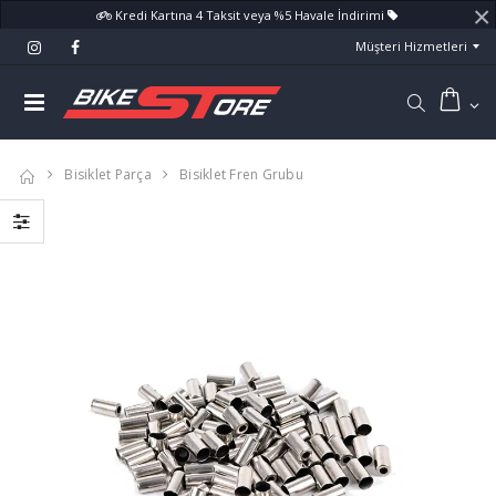
×
Kredi Kartına 4 Taksit veya %5 Havale İndirimi
Müşteri Hizmetleri
Bisiklet Parça
Bisiklet Fren Grubu