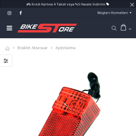
×
Kredi Kartına 4 Taksit veya %5 Havale İndirimi
Müşteri Hizmetleri
Bisiklet Aksesuar
Aydınlatma