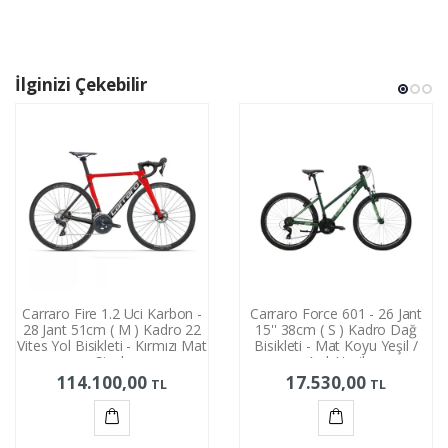
Ekle
Ekle
İlginizi Çekebilir
Carraro Fire 1.2 Uci Karbon -
Carraro Force 601 - 26 Jant
28 Jant 51cm ( M ) Kadro 22
15'' 38cm ( S ) Kadro Dağ
Vites Yol Bisikleti - Kırmızı Mat
Bisikleti - Mat Koyu Yeşil /
Siyah
Açık Yeşil
114.100,00
17.530,00
TL
TL