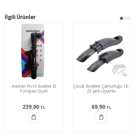
İlgili Ürünler
Asistan Po10 Bisiklet El
Çocuk Bisikleti Çamurluğu 16-
Pompası Siyah
20 Jant Uyumlu
239,00
69,90
TL
TL
Sepete
Sepete