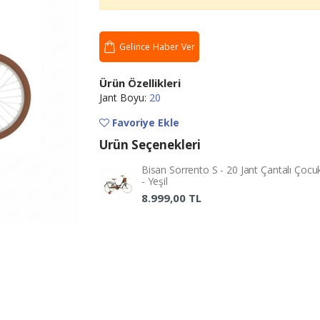
Gelince Haber Ver
Ürün Özellikleri
Jant Boyu:
20
Favoriye Ekle
Ürün Seçenekleri
Bisan Sorrento S - 20 Jant Çantalı Çocuk 
- Yeşil
8.999,00 TL
Ümit Stitch L Atb 16
Ümit 
Jant Sepetli Çocuk
Jant 