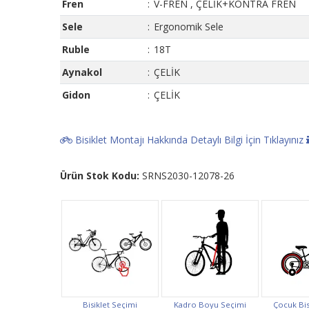
Fren
:
V-FREN , ÇELİK+KONTRA FREN
Sele
:
Ergonomik Sele
Ruble
:
18T
Aynakol
:
ÇELİK
Gidon
:
ÇELİK
Bisiklet Montajı Hakkında Detaylı Bilgi İçin Tıklayınız
Ürün Stok Kodu:
SRNS2030-12078-26
Bisiklet Seçimi
Kadro Boyu Seçimi
Çocuk Bis