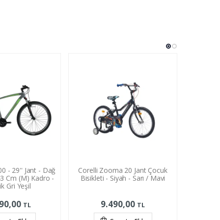
0 - 29'' Jant - Dağ
Corelli Zooma 20 Jant Çocuk
Bisan Mtx
' 43 Cm (M) Kadro -
Bisikleti - Siyah - Sarı / Mavi
Bisikleti
k Gri Yeşil
290,00
9.490,00
1
TL
TL