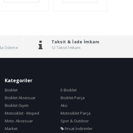
Taksit &
İade İmkanı
pıda Ödeme
12 Taksit İmkanı
Kategoriler
Bisiklet
E-Bisiklet
Bisiklet Aksesuar
Bisiklet Parça
Bisiklet Giyim
Akü
Motosiklet - Moped
Motosiklet Parça
Moto. Aksesuar
Spor & Outdoor
Market
Fırsat İndirimler