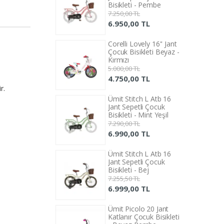
leti - Pembe
Bisikleti - Pembe
,00 TL
7.250,00 TL
0,00 TL
6.950,00 TL
li Lovely 16'' Jant
Corelli Lovely 16'' Jant
 Bisikleti Beyaz -
Çocuk Bisikleti Beyaz -
zı
Kırmızı
,00 TL
5.000,00 TL
0,00 TL
4.750,00 TL
r.
Stitch L Atb 16
Ümit Stitch L Atb 16
Sepetli Çocuk
Jant Sepetli Çocuk
eti - Mint Yeşil
Bisikleti - Mint Yeşil
,00 TL
7.290,00 TL
0,00 TL
6.990,00 TL
Stitch L Atb 16
Ümit Stitch L Atb 16
Sepetli Çocuk
Jant Sepetli Çocuk
eti - Bej
Bisikleti - Bej
,50 TL
7.255,50 TL
9,00 TL
6.999,00 TL
Picolo 20 Jant
Ümit Picolo 20 Jant
nır Çocuk Bisikleti
Katlanır Çocuk Bisikleti