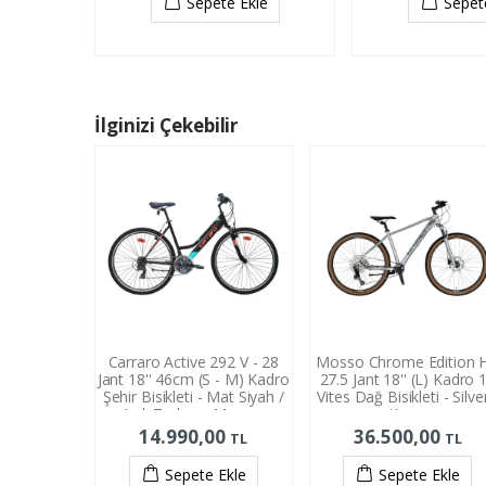
Sepete Ekle
Sepet
İlginizi Çekebilir
Carraro Active 292 V - 28
Mosso Chrome Edition H
Jant 18'' 46cm (S - M) Kadro
27.5 Jant 18'' (L) Kadro 
Şehir Bisikleti - Mat Siyah /
Vites Dağ Bisikleti - Silve
Açık Turkuaz Mercan
Krom
14.990,00
36.500,00
TL
TL
Sepete Ekle
Sepete Ekle