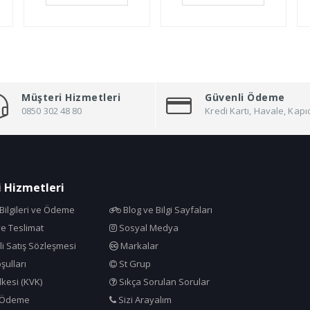
Müşteri Hizmetleri
Güvenli Ödeme
0850 302 48 80
Kredi Kartı, Havale, Ka
 Hizmetleri
ilgileri ve Ödeme
Blog ve Bilgi Sayfaları
e Teslimat
Sosyal Medya
i Satış Sözleşmesi
Markalar
şulları
St Grup
İlkesi (KVK)
Sıkça Sorulan Sorular
 Ödeme
Sizi Arayalım