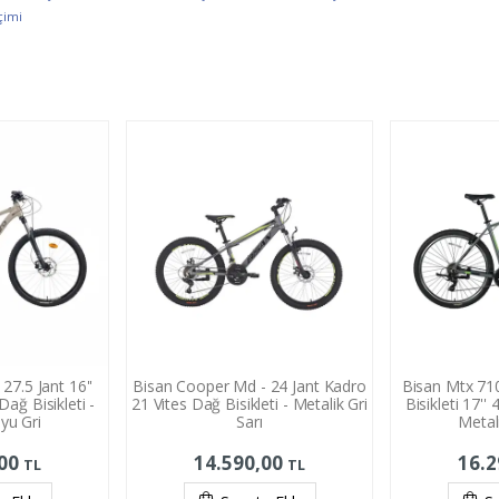
çimi
27.5 Jant 16''
Bisan Cooper Md - 24 Jant Kadro
Bisan Mtx 710
ağ Bisikleti -
21 Vites Dağ Bisikleti - Metalik Gri
Bisikleti 17'
yu Gri
Sarı
Metali
,00
14.590,00
16.
TL
TL