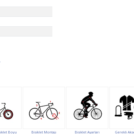
- Beyaz Pembe
- Be
8.990,00 TL
8.990
8.750,00 TL
8.75
iklet Boyu
Bisiklet Montajı
Bisiklet Ayarları
Gerekli Aks