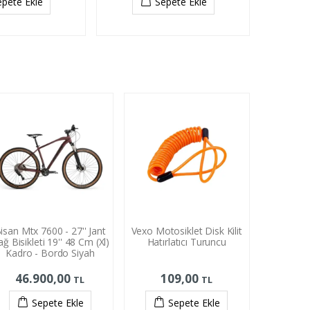
epete Ekle
Sepete Ekle
isan Mtx 7600 - 27'' Jant
Vexo Motosiklet Disk Kilit
ğ Bisikleti 19'' 48 Cm (Xl)
Hatırlatıcı Turuncu
Kadro - Bordo Siyah
46.900,00
109,00
TL
TL
Sepete Ekle
Sepete Ekle