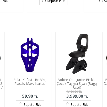
e Ekle
Sepete Ekle
S
 -
Suluk Kafesi - Bc-39c,
Bobike One Junior Bisiklet
B
12
Plastik, Mavi, Kartsız
Çocuk Taşıyıcı Siyah (Bagaj
Da
r /
Üstü)
4.180,00
TL
59,90
3.999,00
TL
TL
Sepete Ekle
Sepete Ekle