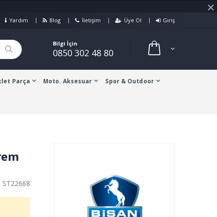
×
Yardım
Blog
İletişim
Üye Ol
Giriş
Bilgi İçin
0850 302 48 80
let Parça
Moto. Aksesuar
Spor & Outdoor
Krem
: ST22668