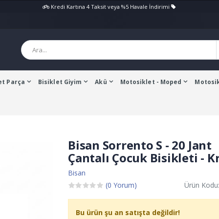
Kredi Kartına 4 Taksit veya %5 Havale İndirimi
et Parça
Bisiklet Giyim
Akü
Motosiklet - Moped
Motosik
Bisan Sorrento S - 20 Jant
Çantalı Çocuk Bisikleti - 
Bisan
(0 Yorum)
Ürün Kodu
Bu ürün şu an satışta değildir!