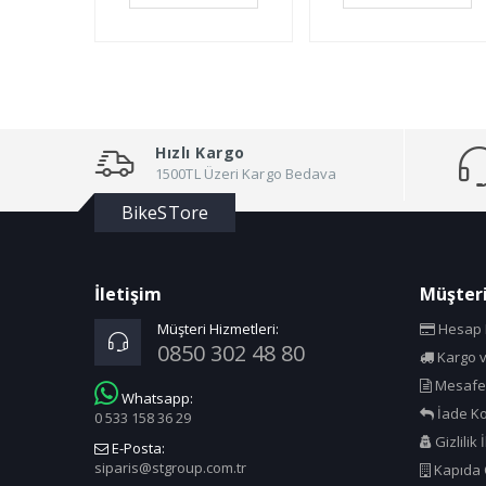
Hızlı Kargo
1500TL Üzeri Kargo Bedava
BikeSTore
İletişim
Müşteri
Müşteri Hizmetleri:
Hesap B
0850 302 48 80
Kargo v
Mesafel
Whatsapp:
İade Ko
0 533 158 36 29
Gizlilik 
E-Posta:
siparis@stgroup.com.tr
Kapıda