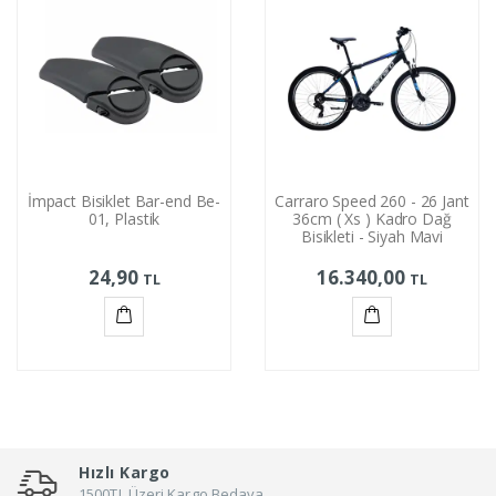
İmpact Bisiklet Bar-end Be-
Carraro Speed 260 - 26 Jant
01, Plastik
36cm ( Xs ) Kadro Dağ
Bisikleti - Siyah Mavi
24,90
16.340,00
TL
TL
Sepete
Sepete
Ekle
Ekle
Hızlı Kargo
1500TL Üzeri Kargo Bedava